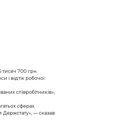
 тисяч 700 грн.
и і відтік робочої
ваних співробітників»,
гатьох сферах.
и Держстату», — сказав