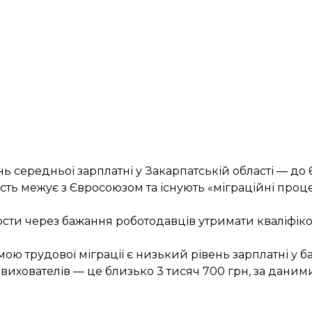
ь середньої зарплатні у Закарпатській області — до 6
ть межує з Євросоюзом та існують «міграційні процес
рости через бажання роботодавців утримати кваліфіко
 трудової міграції є низький рівень зарплатні у ба
 вихователів — це близько 3 тисяч 700 грн, за даним