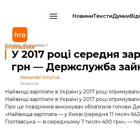
Новини
Тексти
Думки
Від
У 2017 році середня зарплатня у Києві становила 11 тис 643 грн — 
Головна
Економіка
У 2017 році середня зар
грн — Держслужба зай
Aleksander Dmytruk
Редактор
Найвищі зарплати в Україні у 2017 році отримувал
Найвищі зарплати в Україні у 2017 році отримувал
Про це повідомив виконувач обов'язків голови Де
«Найвища зарплата — у Києві (середня 11 тисяч 643
Полтавська — в середньому 7 тисяч 400 грн», — 