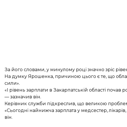
За його словами, у минулому році значно зріс рівен
На думку Ярошенка, причиною цього є те, що облас
сили».
«І рівень зарплати в Закарпатській області почав 
— зазначив він.
Керівник служби підкреслив, що великою проблемою
«Сьогодні найнижча зарплата у медсестер, лікарів,
він.