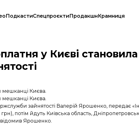
ео
Подкасти
Спецпроєкти
Продакшн
Крамниця
Держслужба зайнятості
платня у Києві становила 
нятості
и мешканці Києва.
и мешканці Києва.
ржслужби зайнятості Валерій Ярошенко, передає «Ін
 грн), потім йдуть Київська область, Дніпропетровськ
повідомив Ярошенко.