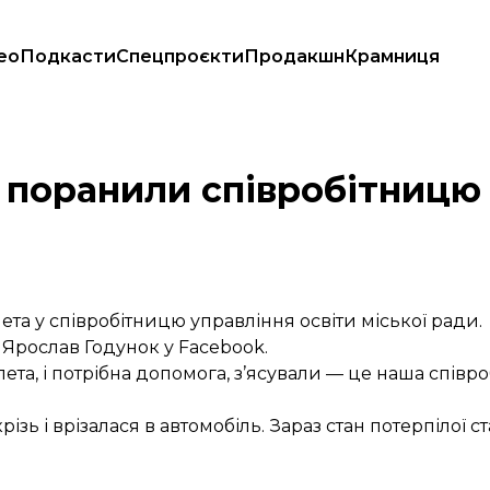
ео
Подкасти
Спецпроєкти
Продакшн
Крамниця
а поранили співробітницю
алета у співробітницю управління освіти міської ради.
Ярослав Годунок у Facebook.
лета, і потрібна допомога, з’ясували — це наша співр
зь і врізалася в автомобіль. Зараз стан потерпілої с