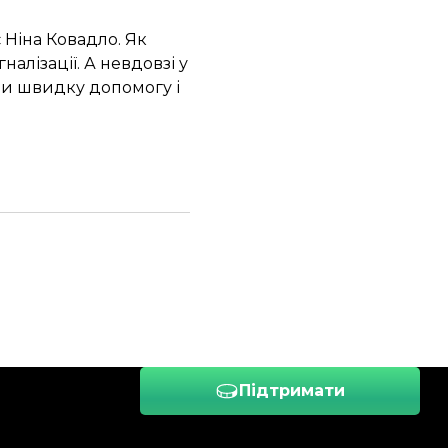
 Ніна Ковадло. Як
налізації. А невдовзі у
ли швидку допомогу і
Підтримати