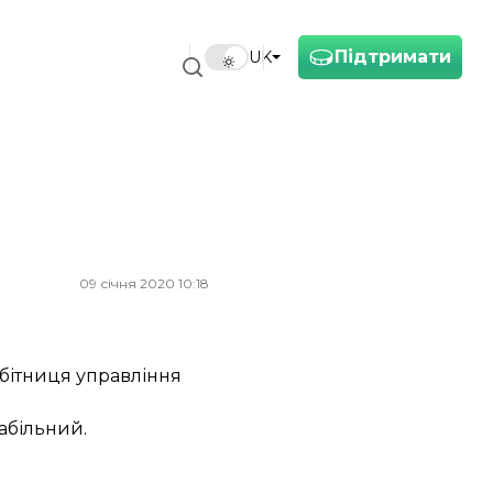
Підтримати
UK
09 січня 2020 10:18
обітниця управління
табільний.