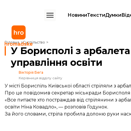
Новини
Тексти
Думки
Від
У Борисполі з арбалета поранили співробітницю управління освіти
Головна
Суспільство
У Борисполі з арбалет
управління освіти
Вікторія Бега
Керівниця відділу сайту
У місті Бориспіль Київської області стріляли з арб
Про це повідомив секретар міськради Борисполя 
«Все питаєте хто постраждав від стрілянини з арба
освіти Ніна Ковадло», — розповів Годунок.
За його словами, стріла пробила долоню руки наскрі