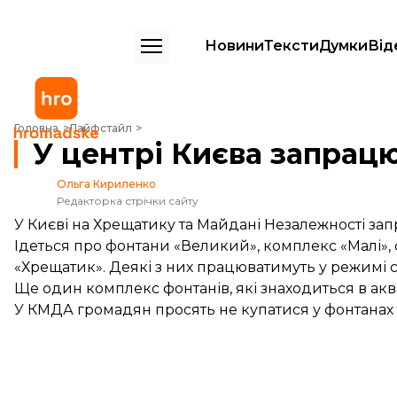
Новини
Тексти
Думки
Від
У центрі Києва запрацювали фонтани
Головна
Лайфстайл
У центрі Києва запрац
Ольга Кириленко
Редакторка стрічки сайту
У Києві на Хрещатику та Майдані Незалежності зап
Ідеться про фонтани «Великий», комплекс «Малі»,
«Хрещатик». Деякі з них працюватимуть у режимі 
Ще один комплекс фонтанів, які знаходиться в аква
У КМДА громадян просять не купатися у фонтанах т