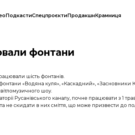
ео
Подкасти
Спецпроєкти
Продакшн
Крамниця
ювали фонтани
рацювали шість фонтанів.
 фонтани «Водяна куля», «Каскадний», «Засновники К
світломузичного шоу.
торії Русанівського каналу, почне працювати з 1 тра
а не скидати в них сміття, що може призвести до п