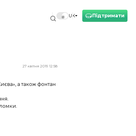
Підтримати
UK
27 квітня 2019 12:58
иєва», а також фонтан
вня.
оломки.