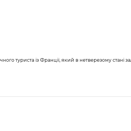
чного туриста із Франції, який в нетверезому стані
за