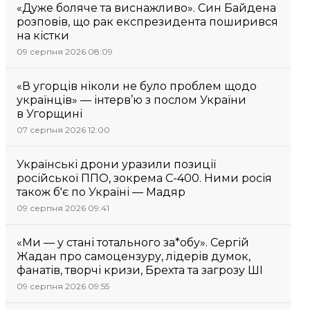
«Дуже боляче та виснажливо». Син Байдена
розповів, що рак експрезидента поширився
на кістки
09 серпня 2026 08:09
«В угорців ніколи не було проблем щодо
українців» — інтерв’ю з послом України
в Угорщині
07 серпня 2026 12:00
Українські дрони уразили позиції
російської ППО, зокрема С-400. Ними росія
також б'є по Україні — Мадяр
09 серпня 2026 09:41
«Ми — у стані тотального за*обу». Сергій
Жадан про самоцензуру, лідерів думок,
фанатів, творчі кризи, Брехта та загрозу ШІ
09 серпня 2026 09:55