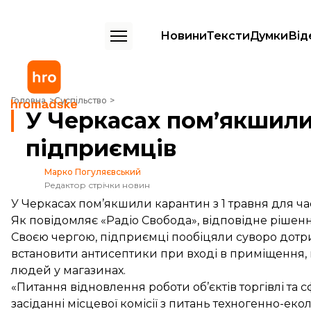
Новини
Тексти
Думки
Від
У Черкасах пом’якшили карантин для частини підприємців
Головна
Суспільство
У Черкасах пом’якшили
підприємців
Марко Погуляєвський
Редактор стрічки новин
У Черкасах пом’якшили карантин з 1 травня для ч
Як
повідомляє
«Радіо Свобода», відповідне рішенн
Своєю чергою, підприємці пообіцяли суворо дотри
встановити антисептики при вході в приміщення, 
людей у магазинах.
«Питання відновлення роботи об’єктів торгівлі та
засіданні місцевої комісії з питань техногенно-еко