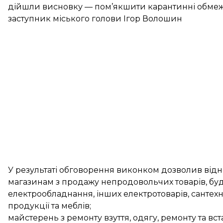
дійшли висновку — пом’якшити карантинні обмеж
заступник міського голови Ігор Волошин
У результаті обговорення виконком дозволив відн
магазинам з продажу непродовольчих товарів, буді
електрообладнання, інших електротоварів, сантехні
продукції та меблів;
майстерень з ремонту взуття, одягу, ремонту та вст