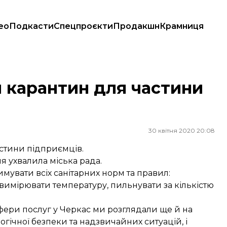
ео
Подкасти
Спецпроєкти
Продакшн
Крамниця
 карантин для частини
30 квітня 2020 20:08
астини підприємців.
я ухвалила міська рада.
мувати всіх санітарних норм та правил:
вимірювати температуру, пильнувати за кількістю
 сфери послуг у Черкас ми розглядали ще й на
логічної безпеки та надзвичайних ситуацій, і