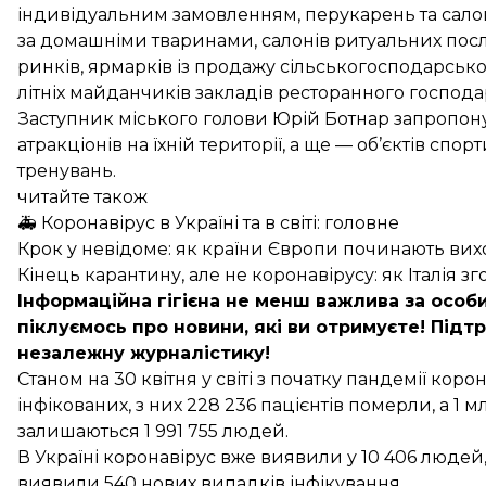
індивідуальним замовленням, перукарень та салоні
за домашніми тваринами, салонів ритуальних послу
ринків, ярмарків із продажу сільськогосподарської 
літніх майданчиків закладів ресторанного господа
Заступник міського голови Юрій Ботнар запропонув
атракціонів на їхній території, а ще — об’єктів с
тренувань.
читайте також
🚑 Коронавірус в Україні та в світі: головне
Крок у невідоме: як країни Європи починають вих
Кінець карантину, але не коронавірусу: як Італія 
Інформаційна гігієна не менш важлива за особи
піклуємось про новини, які ви отримуєте!
Підтр
незалежну журналістику!
Станом на 30 квітня у світі з початку пандемії кор
інфікованих
, з них 228 236 пацієнтів померли, а 1
залишаються 1 991 755 людей.
В Україні коронавірус вже
виявили у 10 406 людей
виявили 540 нових випадків інфікування.