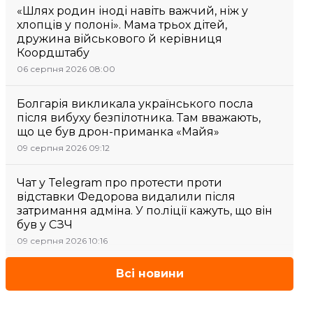
«Шлях родин іноді навіть важчий, ніж у
хлопців у полоні». Мама трьох дітей,
дружина військового й керівниця
Коордштабу
06 серпня 2026 08:00
Болгарія викликала українського посла
після вибуху безпілотника. Там вважають,
що це був дрон-приманка «Майя»
09 серпня 2026 09:12
Чат у Telegram про протести проти
відставки Федорова видалили після
затримання адміна. У по.ліції кажуть, що він
був у СЗЧ
09 серпня 2026 10:16
Всі новини