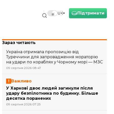
Підтримати
UK
Зараз читають
Україна отримала пропозицію від
Туреччини для запровадження мораторію
на удари по кораблях у Чорному морі — МЗС
09 серпня 2026 08:47
Важливо
У Харкові двоє людей загинули після
удару безпілотника по будинку. Більше
десятка поранених
09 серпня 2026 07:25