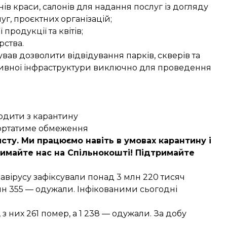
в краси, салонів для надання послуг із догляду
г, проєктних організацій;
продукції та квітів;
рства.
ав дозволити відвідування парків, скверів та
портивної інфраструктури виключно для проведення
одити з карантину
згортатиме обмеження
сту. Ми працюємо навіть в умовах карантину і
имайте нас на Спільнокошті
! Підтримайте
онавірусу зафіксували понад
3 млн 220 тисяч
 млн 355 — одужали. Інфікованими сьогодні
, з них 261 помер, а 1 238 — одужали. За добу