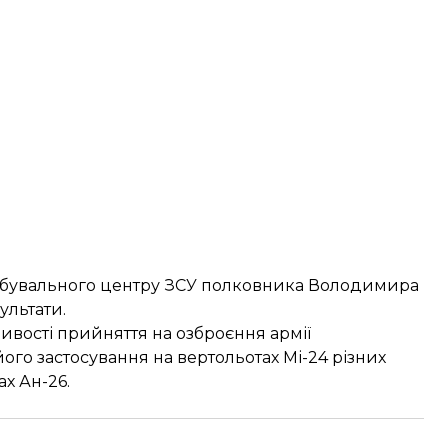
обувального центру ЗСУ полковника Володимира
ультати.
вості прийняття на озброєння армії
го застосування на вертольотах Мі-24 різних
ах Ан-26.