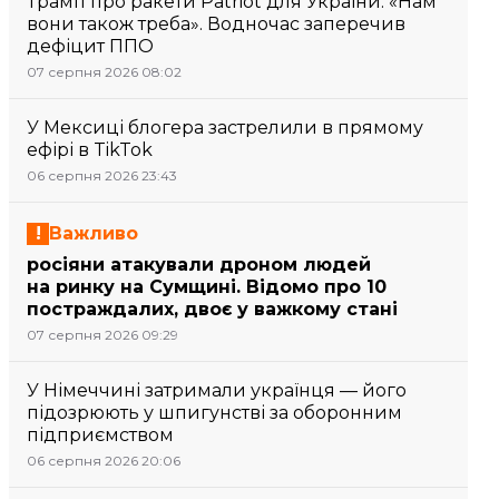
Трамп про ракети Patriot для України: «Нам
вони також треба». Водночас заперечив
дефіцит ППО
07 серпня 2026 08:02
У Мексиці блогера застрелили в прямому
ефірі в TikTok
06 серпня 2026 23:43
Важливо
росіяни атакували дроном людей
на ринку на Сумщині. Відомо про 10
постраждалих, двоє у важкому стані
07 серпня 2026 09:29
У Німеччині затримали українця — його
підозрюють у шпигунстві за оборонним
підприємством
06 серпня 2026 20:06