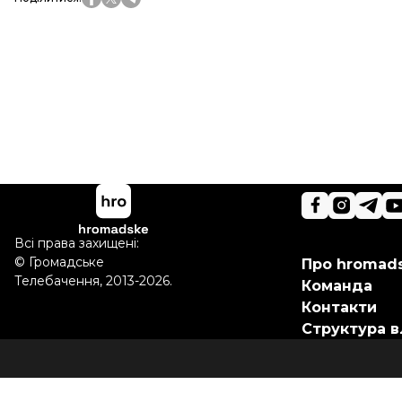
Всі права захищені:
©
Громадське
Про hromad
Телебачення
,
2013-2026.
Команда
Контакти
Структура в