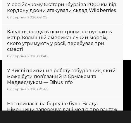
У російському Єкатеринбурзі за 2000 км від
кордону дрони атакували склад Wildberries
07 серпня 2026 09:05
Катують, вводять психотропи, не пускають
матір. Колишній американський морпіх,
якого утримують у росії, перебуває при
смерті
07 серпня 2026 08:48
Підтримати
У Києві припинив роботу забудовник, який
може бути пов’язаний із Єрмаком та
Медведчуком — Bihus.Info
Підтримай hromadske.
07 серпня 2026 00:43
Ми працюємо для тебе та
завдяки тобі. Будь нашим
Боєприпасів на борту не було. Влада
другом
Німеччини заперечує дані медіа про вантаж
на українському Ан-124, біля якого знайшли
дрон
07 серпня 2026 10:33
Всі новини