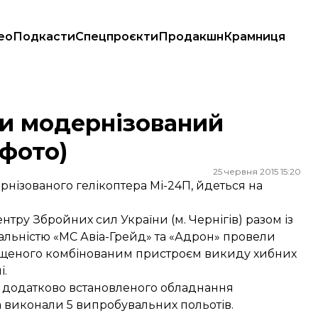
ео
Подкасти
Спецпроєкти
Продакшн
Крамниця
ото)
ли модернізований
(фото)
25 червня 2015 15:20
рнізованого гелікоптера Мі-24П, йдеться на
ру Збройних сил України (м. Чернігів) разом із
льністю «МС Авіа-Грейд» та «Адрон» провели
нащеного комбінованим пристроєм викиду хибних
і.
а додатково встановленого обладнання
ова виконали 5 випробувальних польотів.