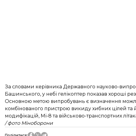
За словами керівника Державного науково-випр
Башинського, у небі гелікоптер показав хороші рез
Основною метою випробувань є визначення можли
комбінованого пристрою викиду хибних цілей та йо
модифікацій, Мі-8 та військово-транспортних літак
/ фото Міноборони
Поділитися
: