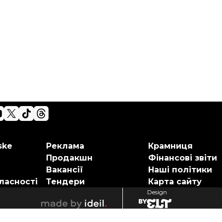
ske
Реклама
Крамниця
Продакшн
Фінансові звіти
Вакансії
Наші політики
ласності
Тендери
Карта сайту
Design
elt
ideil