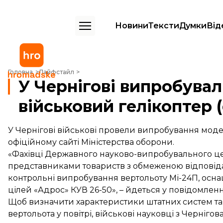
Новини
Тексти
Думки
Від
У Чернігові випробували модернізований військовий гелікоптер (ф
Головна
Лайфстайл
У Чернігові випробува
військовий гелікоптер 
У Чернігові військові провели випробування моде
офіційному сайті Міністерства оборони.
«Фахівці Державного науково-випробувального цент
представниками товариств з обмеженою відповіда
контрольні випробування вертольоту Мі-24П, ос
цілей «Адрос» КУВ 26-50», – йдеться у повідомленн
Щоб визначити характеристики штатних систем т
вертольота у повітрі, військові науковці з Черніг