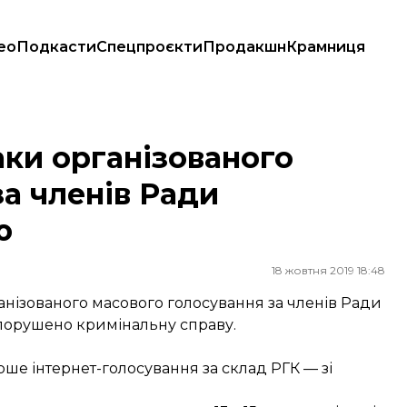
ео
Подкасти
Спецпроєкти
Продакшн
Крамниця
а членів Ради громадського контролю
аки організованого
а членів Ради
ю
18 жовтня 2019 18:48
нізованого масового голосування за членів Ради
порушено кримінальну справу.
перше інтернет-голосування за склад РГК — зі