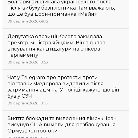
Болгарія викликала українського посла
після вибуху безпілотника. Там вважають,
що це був дрон-приманка «Майя»
09 серпня 2026 09:12
Депутатка опозиції Косова закидала
прем'єр-міністра яйцями. Він відклав
висування кандидатури на спікера
парламенту
09 серпня 2026 10:53
Чат у Telegram про протести проти
відставки Федорова видалили після
затримання адміна. У поліції кажуть, що він
був у СЗЧ
09 серпня 2026 10:16
Зняття блокади та виведення військ. Іран
висунув США вимоги для розблокування
Ормузької протоки
09 серпня 2026 13:18