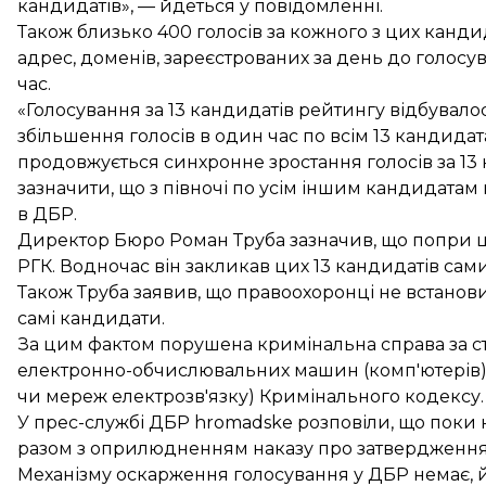
кандидатів», — йдеться у повідомленні.
Також близько 400 голосів за кожного з цих канди
адрес, доменів, зареєстрованих за день до голосу
час.
«Голосування за 13 кандидатів рейтингу відбувал
збільшення голосів в один час по всім 13 кандидата
продовжується синхронне зростання голосів за 13
зазначити, що з півночі по усім іншим кандидатам
в ДБР.
Директор Бюро Роман Труба зазначив, що попри ц
РГК. Водночас він закликав цих 13 кандидатів са
Також Труба заявив, що правоохоронці не встанов
самі кандидати.
За цим фактом порушена кримінальна справа за ст
електронно-обчислювальних машин (комп'ютерів)
чи мереж електрозв'язку) Кримінального кодексу.
У прес-службі ДБР hromadske розповіли, що поки 
разом з оприлюдненням наказу про затвердження
Механізму оскарження голосування у ДБР немає, й