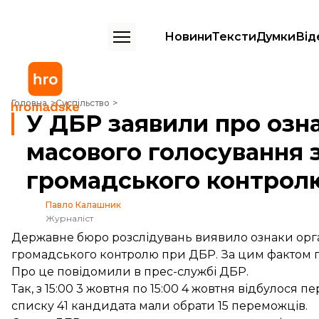
Новини
Тексти
Думки
Від
У ДБР заявили про ознаки організованого масового голосування з
Головна
Суспільство
У ДБР заявили про озн
масового голосування з
громадського контрол
Павло Калашник
Журналіст
Державне бюро розслідувань виявило ознаки орга
громадського контролю при ДБР. За цим фактом 
Про це
повідомили
в прес-службі ДБР.
Так, з 15:00 3 жовтня по 15:00 4 жовтня відбулося 
списку 41 кандидата мали обрати 15 переможців.