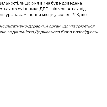
альності, якщо їхня вина буде доведена.
ться до очільника ДБР і відмовляться від
нкурс на заміщення місць у складі РГК, що
онсультативно-дорадчий орган, що утворюється
олю за діяльністю Державного бюро розслідувань.