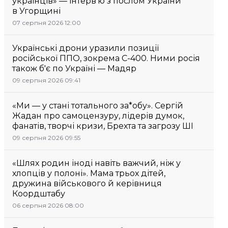
українців» — інтерв’ю з послом України
в Угорщині
07 серпня 2026 12:00
Українські дрони уразили позиції
російської ППО, зокрема С-400. Ними росія
також б'є по Україні — Мадяр
09 серпня 2026 09:41
«Ми — у стані тотального за*обу». Сергій
Жадан про самоцензуру, лідерів думок,
фанатів, творчі кризи, Брехта та загрозу ШІ
09 серпня 2026 09:55
«Шлях родин іноді навіть важчий, ніж у
хлопців у полоні». Мама трьох дітей,
дружина військового й керівниця
Коордштабу
06 серпня 2026 08:00