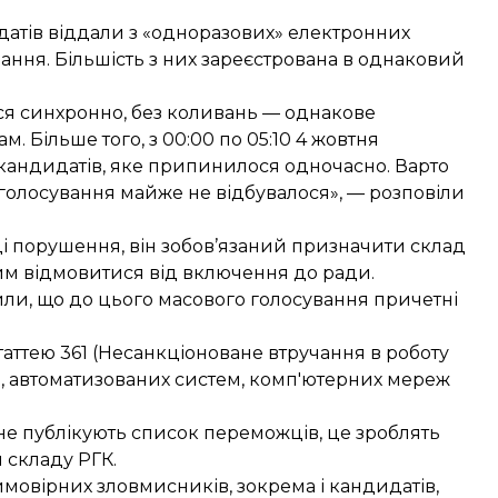
датів віддали з «одноразових» електронних
вання. Більшість з них зареєстрована в однаковий
ося синхронно, без коливань — однакове
м. Більше того, з 00:00 по 05:10 4 жовтня
 кандидатів, яке припинилося одночасно. Варто
 голосування майже не відбувалося», — розповіли
і порушення, він зобов’язаний призначити склад
мим відмовитися від включення до ради.
или, що до цього масового голосування причетні
аттею 361 (Несанкціоноване втручання в роботу
, автоматизованих систем, комп'ютерних мереж
не публікують список переможців, це зроблять
 складу РГК.
мовірних зловмисників, зокрема і кандидатів,