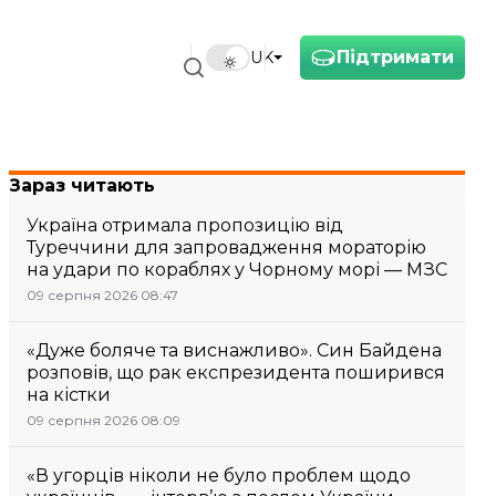
Підтримати
UK
Зараз читають
Україна отримала пропозицію від
Туреччини для запровадження мораторію
на удари по кораблях у Чорному морі — МЗС
09 серпня 2026 08:47
«Дуже боляче та виснажливо». Син Байдена
розповів, що рак експрезидента поширився
на кістки
09 серпня 2026 08:09
«В угорців ніколи не було проблем щодо