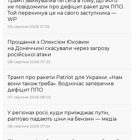
Трамп звинуватив Гегсета в тому, що його
не повідомили про дефіцит ракет для ППО.
Той перекинув це на свого заступника —
WP
06 серпня 2026 10:05
Прощання з Олексієм Юковим
на Донеччині скасували через загрозу
російської атаки
08 серпня 2026 07:23
Трамп про ракети Patriot для України: «Нам
вони також треба». Водночас заперечив
дефіцит ППО
07 серпня 2026 08:02
У регіонах росії, куди приїжджає путін,
раптово падають ціни на бензин — медіа
08 серпня 2026 07:54