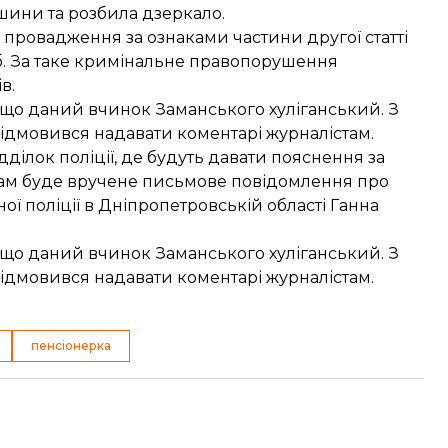
ашини та розбила дзеркало.
 провадження за ознаками частини другої статті
іб. За таке кримінальне правопорушення
в.
, що даний вчинок Заманського хуліганський. З
відмовився надавати коментарі журналістам.
дділок поліції, де будуть давати пояснення за
там буде вручене письмове повідомлення про
ої поліції в Дніпропетровській області Ганна
, що даний вчинок Заманського хуліганський. З
відмовився надавати коментарі журналістам.
пенсіонерка