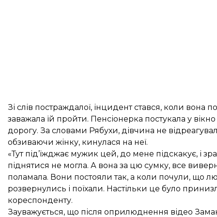
Зі слів постраждалої, інцидент стався, коли вона 
заважала їй пройти. Пенсіонерка постукала у вікн
дорогу. За словами Рябухи, дівчина не відреагувал
обзиваючи жінку, кинулася на неї.
«Тут під’їжджає мужик цей, до мене підскакує, і зр
піднятися не могла. А вона за цю сумку, все вивер
поламала. Вони постояли так, а коли почули, що лю
розвернулись і поїхали. Настільки це було приниз
кореспонденту.
Зауважується, що після оприлюднення відео Зама