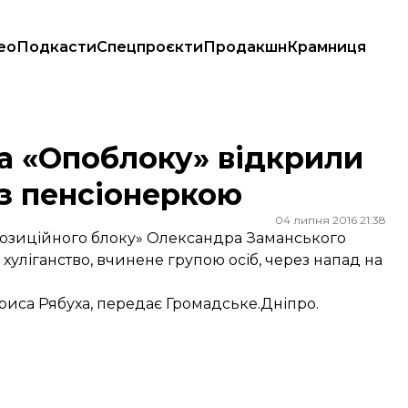
ео
Подкасти
Спецпроєкти
Продакшн
Крамниця
нт з пенсіонеркою
та «Опоблоку» відкрили
 з пенсіонеркою
04 липня 2016 21:38
Опозиційного блоку» Олександра Заманського
хуліганство, вчинене групою осіб, через напад на
риса Рябуха, передає Громадське.Дніпро.