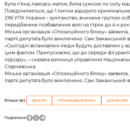
була п’яна, лаялась матом, била сумкою по склу м
Повідомляється, що 1 липня відкрито кримінальне
296 УПК України – хуліганство, вчинене групою ос
передбачене позбавлення волі на строк до 4-х рокі
Міська організація «Опозиційного блоку» заявила
партії депутата було виключено. Сам Заманський 
«Сьогодні встановлені люди будуть доставлені у ві
цим фактом. Припускаємо, що до середи фігуран
підозру», – сказала речниця управління Національн
Старчевська.
Міська організація «Опозиційного блоку» заявила
партії депутата було
виключено
. Сам Заманський 
Більше про
:
депутат
«Опозиційний блок»
хуліганство
Поділитися
: