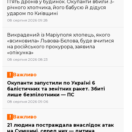
П’ять дронів у будинок. Окупанти вбили 3-
річного хлопчика, його бабусю й дідуся
ударом по Київщині
08 серпня 2026 09:28
Викрадений із Маріуполя хлопець, якого
«всиновила» Львова-Бєлова, буде вчитися
на російського прокурора, заявила
«опікунка»
08 серпня 2026 08:23
Важливо
Окупанти запустили по Україні 6
балістичних та зенітних ракет. Збиті
лише безпілотники — ПС
08 серпня 2026 09:06
Важливо
21 людина постраждала внаслідок атак
на Сумщині, серед них — дитина