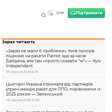
Підтримати
UK
Зараз читають
«Зараз не мали б проблеми». Київ просив
ліцензію на ракети Patriot іще за часів
Байдена, але там «просто сказали "ні"» — Kyiv
Independent
05 серпня 2026 12:59
Цьогоріч Україна отримала від партнерів
утричі менше ракет для ППО, порівнюючи із
2025 роком — Зеленський
05 серпня 2026 14:03