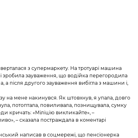
поверталася з супермаркету. На тротуарі машина
о і зробила зауваження, що водійка перегородила
а, а після другого зауваження вибігла з машини і,
азу на мене накинувся. Як штовхнув, я упала, довго
нула, потоптала, повиливала, познищувала, сумку
ди кричать: «Міліцію викликайте», –
ливо», – сказала постраждала в коментарі
нський написав в соцмережі, що пенсіонерка