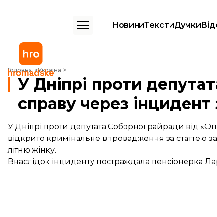
Новини
Тексти
Думки
Від
У Дніпрі проти депутата «Опоблоку» відкрили справу через інциде
Головна
Україна
У Дніпрі проти депута
справу через інцидент
У Дніпрі проти депутата Соборної райради від «
відкрито кримінальне впровадження за статтею за 
літню жінку.
Внаслідок інциденту постраждала пенсіонерка Ла