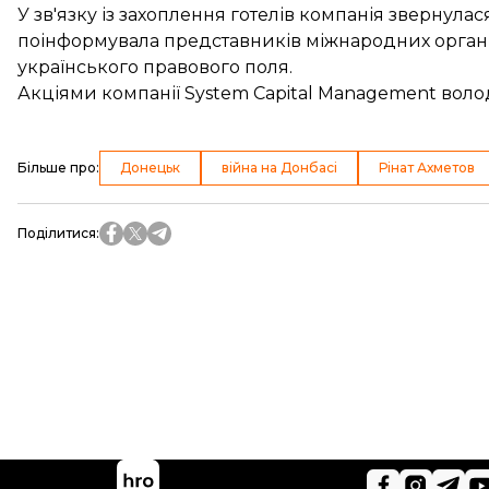
У зв'язку із захоплення готелів компанія звернула
поінформувала представників міжнародних організ
українського правового поля.
Акціями компанії System Capital Management волод
Більше про
:
Донецьк
війна на Донбасі
Рінат Ахметов
Поділитися
: