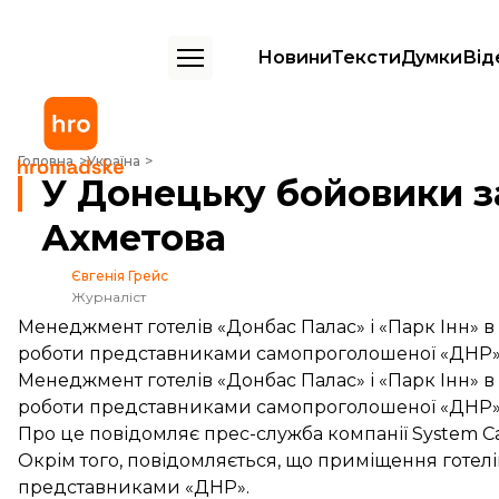
Новини
Тексти
Думки
Від
У Донецьку бойовики захопили готелі олігарха Ахметова
Головна
Україна
У Донецьку бойовики за
Ахметова
Євгенія Грейс
Журналіст
Менеджмент готелів «Донбас Палас» і «Парк Інн» в
роботи представниками самопроголошеної «ДНР»
Менеджмент готелів «Донбас Палас» і «Парк Інн» в
роботи представниками самопроголошеної «ДНР»
Про це
повідомляє
прес-служба компанії System C
Окрім того, повідомляється, що приміщення готел
представниками «ДНР».