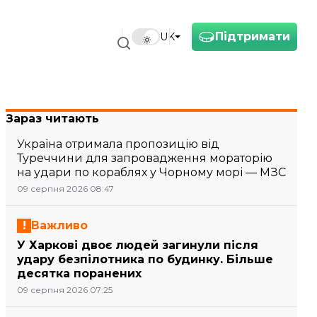
Підтримати
UK
Зараз читають
Україна отримала пропозицію від
Туреччини для запровадження мораторію
на удари по кораблях у Чорному морі — МЗС
09 серпня 2026 08:47
Важливо
У Харкові двоє людей загинули після
удару безпілотника по будинку. Більше
десятка поранених
09 серпня 2026 07:25