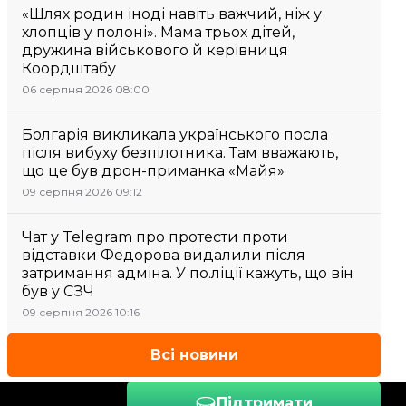
«Шлях родин іноді навіть важчий, ніж у
хлопців у полоні». Мама трьох дітей,
дружина військового й керівниця
Коордштабу
06 серпня 2026 08:00
Болгарія викликала українського посла
після вибуху безпілотника. Там вважають,
що це був дрон-приманка «Майя»
09 серпня 2026 09:12
Чат у Telegram про протести проти
відставки Федорова видалили після
затримання адміна. У по.ліції кажуть, що він
був у СЗЧ
09 серпня 2026 10:16
Всі новини
Підтримати