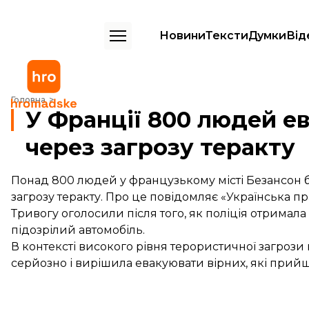
Новини
Тексти
Думки
Від
У Франції 800 людей евакуювали з церкви через загрозу теракту
Головна
У Франції 800 людей е
через загрозу теракту
Понад 800 людей у французькому місті Безансон б
загрозу теракту. Про це
повідомляє «Українська п
Тривогу оголосили після того, як поліція отримал
підозрілий автомобіль.
В контексті високого рівня терористичної загрози
серйозно і вирішила евакуювати вірних, які прийш