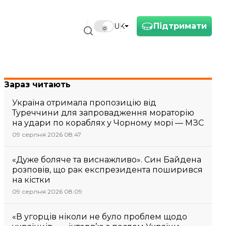
Підтримати
UK
Зараз читають
Україна отримала пропозицію від
Туреччини для запровадження мораторію
на удари по кораблях у Чорному морі — МЗС
09 серпня 2026 08:47
«Дуже боляче та виснажливо». Син Байдена
розповів, що рак експрезидента поширився
на кістки
09 серпня 2026 08:09
«В угорців ніколи не було проблем щодо