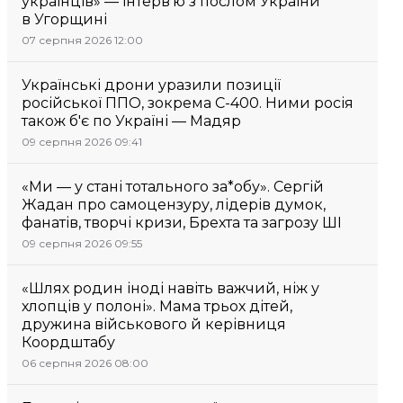
українців» — інтерв’ю з послом України
в Угорщині
07 серпня 2026 12:00
Українські дрони уразили позиції
російської ППО, зокрема С-400. Ними росія
також б'є по Україні — Мадяр
09 серпня 2026 09:41
«Ми — у стані тотального за*обу». Сергій
Жадан про самоцензуру, лідерів думок,
фанатів, творчі кризи, Брехта та загрозу ШІ
09 серпня 2026 09:55
«Шлях родин іноді навіть важчий, ніж у
хлопців у полоні». Мама трьох дітей,
дружина військового й керівниця
Коордштабу
06 серпня 2026 08:00