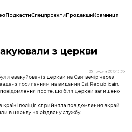
ео
Подкасти
Спецпроєкти
Продакшн
Крамниця
вакуювали з церкви
25 грудня 2015 13:38
ули евакуйовані з церкви на Святвечір через
равда»
з посиланням на видання Est Republicain.
а повідомлення про те, що біля церкви залишено
 в країні поліція сприйняла повідомлення вкрай
ли в церкву на різдвяну службу.