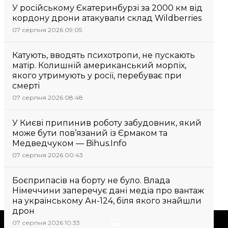
У російському Єкатеринбурзі за 2000 км від
кордону дрони атакували склад Wildberries
07 серпня 2026 09:05
Катують, вводять психотропи, не пускають
матір. Колишній американський морпіх,
якого утримують у росії, перебуває при
смерті
07 серпня 2026 08:48
У Києві припинив роботу забудовник, який
може бути пов’язаний із Єрмаком та
Медведчуком — Bihus.Info
07 серпня 2026 00:43
Боєприпасів на борту не було. Влада
Німеччини заперечує дані медіа про вантаж
на українському Ан-124, біля якого знайшли
дрон
Підтримати
07 серпня 2026 10:33