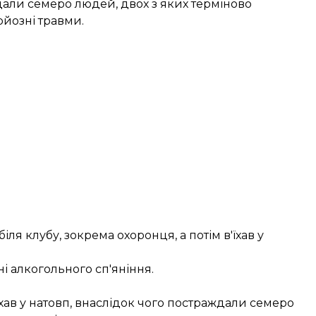
али семеро людей, двох з яких терміново
рйозні травми.
ля клубу, зокрема охоронця, а потім в'їхав у
і алкогольного сп'яніння.
їхав у натовп
, внаслідок чого постраждали семеро