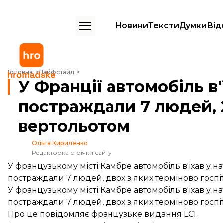
Новини
Тексти
Думки
Від
У Франції автомобіль в'їхав у натовп: постраждали 7 людей, 2 з яки
Головна
Лайфстайл
У Франції автомобіль в'
постраждали 7 людей, 2
вертольотом
Ольга Кириленко
Редакторка стрічки сайту
У французькому місті Камбре автомобіль в'їхав у на
постраждали 7 людей, двох з яких терміново госпі
У французькому місті Камбре автомобіль в'їхав у на
постраждали 7 людей, двох з яких терміново госпі
Про це
повідомляє
французьке видання LCI.