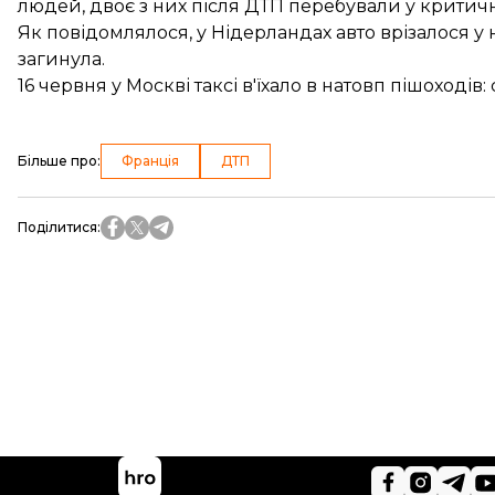
людей, двоє з них після ДТП перебували у критичн
Як повідомлялося, у Нідерландах авто
врізалося у 
загинула.
16 червня у Москві
таксі в'їхало
в натовп пішоходів:
Більше про
:
Франція
ДТП
Поділитися
: