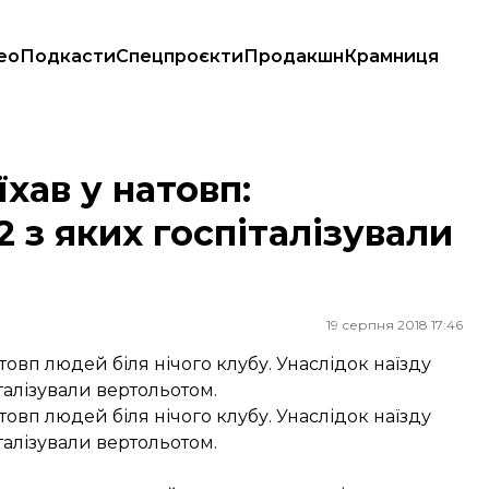
ео
Подкасти
Спецпроєкти
Продакшн
Крамниця
х госпіталізували вертольотом
їхав у натовп:
 з яких госпіталізували
19 серпня 2018 17:46
товп людей біля нічого клубу. Унаслідок наїзду
талізували вертольотом.
товп людей біля нічого клубу. Унаслідок наїзду
талізували вертольотом.