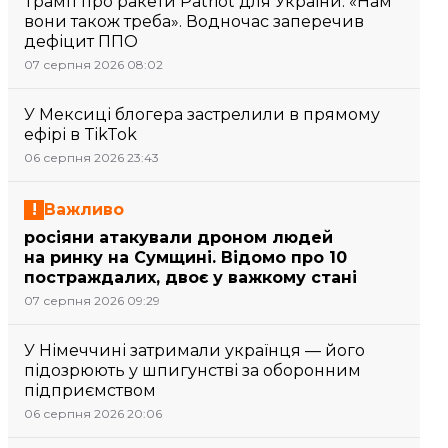
Трамп про ракети Patriot для України: «Нам
вони також треба». Водночас заперечив
дефіцит ППО
07 серпня 2026 08:02
У Мексиці блогера застрелили в прямому
ефірі в TikTok
06 серпня 2026 23:43
Важливо
росіяни атакували дроном людей
на ринку на Сумщині. Відомо про 10
постраждалих, двоє у важкому стані
07 серпня 2026 09:29
У Німеччині затримали українця — його
підозрюють у шпигунстві за оборонним
підприємством
06 серпня 2026 20:06