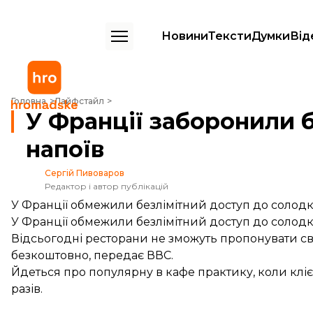
Новини
Тексти
Думки
Від
У Франції заборонили безлімітний доступ до солодких напоїв
Головна
Лайфстайл
У Франції заборонили 
напоїв
Сергій Пивоваров
Редактор і автор публікацій
У Франції обмежили безлімітний доступ до солодк
У Франції обмежили безлімітний доступ до солодк
Відсьогодні ресторани не зможуть пропонувати сво
безкоштовно,
передає
ВВС.
Йдеться про популярну в кафе практику, коли клієн
разів.