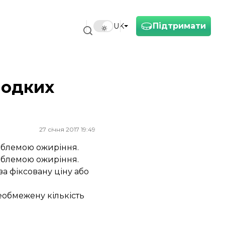
Підтримати
UK
лодких
27 січня 2017 19:49
роблемою ожиріння.
роблемою ожиріння.
а фіксовану ціну або
необмежену кількість