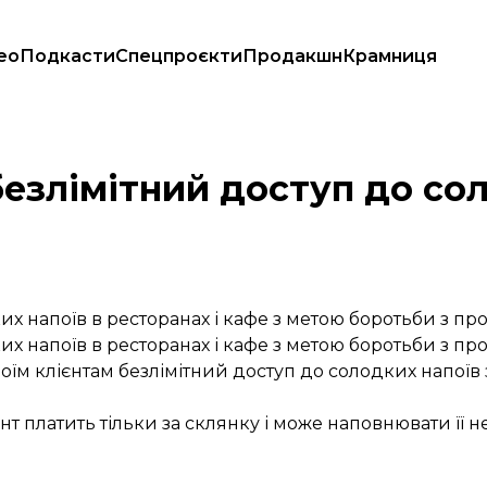
ео
Подкасти
Спецпроєкти
Продакшн
Крамниця
безлімітний доступ до со
их напоїв в ресторанах і кафе з метою боротьби з п
их напоїв в ресторанах і кафе з метою боротьби з п
їм клієнтам безлімітний доступ до солодких напоїв з
т платить тільки за склянку і може наповнювати її 