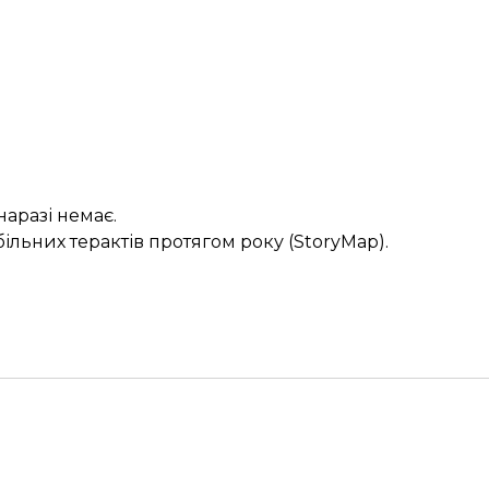
наразі немає.
більних терактів
протягом року (StoryMap).