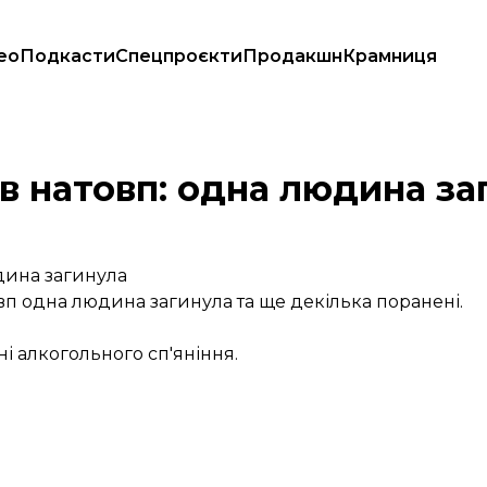
ео
Подкасти
Спецпроєкти
Продакшн
Крамниця
о в натовп: одна людина з
юдина загинула
товп одна людина загинула та ще декілька поранені.
ні алкогольного сп'яніння.