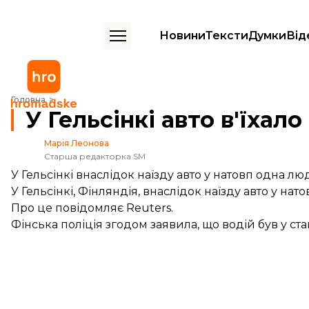
Новини
Тексти
Думки
Від
У Гельсінкі авто в'їхало в натовп: одна людина загинула
Головна
У Гельсінкі авто в'їхал
Марія Леонова
Старша редакторка SM
У Гельсінкі внаслідок наїзду авто у натовп одна л
У Гельсінкі, Фінляндія, внаслідок наїзду авто у на
Про це
повідомляє
Reuters.
Фінська поліція згодом заявила, що водій був у ста