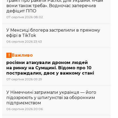
Трамп про ракети Patriot для України: «Нам
вони також треба». Водночас заперечив
дефіцит ППО
07 серпня 2026 08:02
У Мексиці блогера застрелили в прямому
ефірі в TikTok
06 серпня 2026 23:43
Важливо
росіяни атакували дроном людей
на ринку на Сумщині. Відомо про 10
постраждалих, двоє у важкому стані
07 серпня 2026 09:29
У Німеччині затримали українця — його
підозрюють у шпигунстві за оборонним
підприємством
06 серпня 2026 20:06