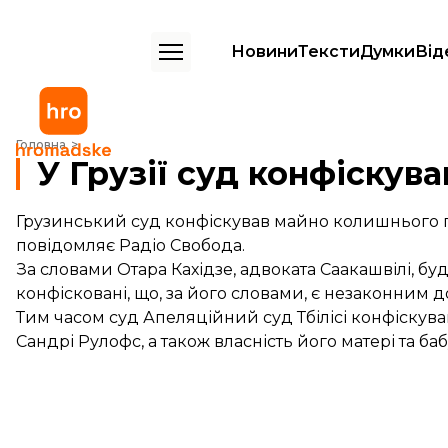
Новини
Тексти
Думки
Від
У Грузії суд конфіскував майно Саакашвілі
Головна
У Грузії суд конфіскув
Грузинський суд конфіскував майно колишнього п
повідомляє
Радіо Свобода
.
За словами Отара Кахідзе, адвоката Саакашвілі, буд
конфісковані, що, за його словами, є незаконним 
Тим часом суд Апеляційний суд Тбілісі конфіскув
Сандрі Рулофс, а також власність його матері та баб