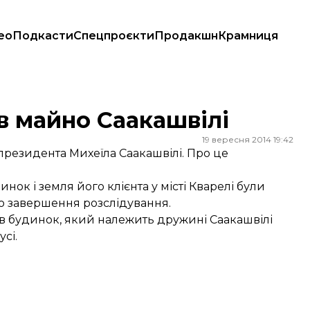
ео
Подкасти
Спецпроєкти
Продакшн
Крамниця
ав майно Саакашвілі
19 вересня 2014 19:42
резидента Михеїла Саакашвілі. Про це
инок і земля його клієнта у місті Кварелі були
до завершення розслідування.
ав будинок, який належить дружині Саакашвілі
усі.