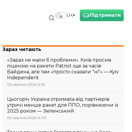
Підтримати
UK
Зараз читають
«Зараз не мали б проблеми». Київ просив
ліцензію на ракети Patriot іще за часів
Байдена, але там «просто сказали "ні"» — Kyiv
Independent
05 серпня 2026 12:59
Цьогоріч Україна отримала від партнерів
утричі менше ракет для ППО, порівнюючи із
2025 роком — Зеленський
05 серпня 2026 14:03