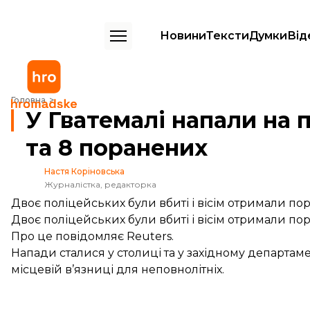
Новини
Тексти
Думки
Від
У Гватемалі напали на поліцейських: 2 загиблих та 8 поранених
Головна
У Гватемалі напали на 
та 8 поранених
Настя Коріновська
Журналістка, редакторка
Двоє поліцейських були вбиті і вісім отримали пора
Двоє поліцейських були вбиті і вісім отримали пора
Про це
повідомляє
Reuters.
Напади сталися у столиці та у західному департам
місцевій в’язниці для неповнолітніх.