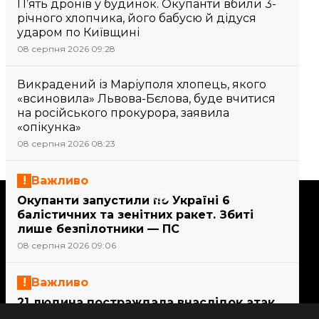
П’ять дронів у будинок. Окупанти вбили 3-
річного хлопчика, його бабусю й дідуся
ударом по Київщині
08 серпня 2026 09:28
Викрадений із Маріуполя хлопець, якого
«всиновила» Львова-Бєлова, буде вчитися
на російського прокурора, заявила
«опікунка»
08 серпня 2026 08:23
Важливо
Підтримати
Окупанти запустили по Україні 6
балістичних та зенітних ракет. Збиті
лише безпілотники — ПС
Підтримай hromadske.
08 серпня 2026 09:06
Ми працюємо для тебе та
завдяки тобі. Будь нашим
Важливо
другом
21 людина постраждала внаслідок атак
на Сумщині, серед них — дитина