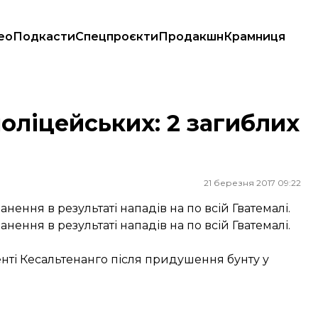
ео
Подкасти
Спецпроєкти
Продакшн
Крамниця
поліцейських: 2 загиблих
21 березня 2017 09:22
нення в результаті нападів на по всій Гватемалі.
нення в результаті нападів на по всій Гватемалі.
енті Кесальтенанго після придушення бунту у