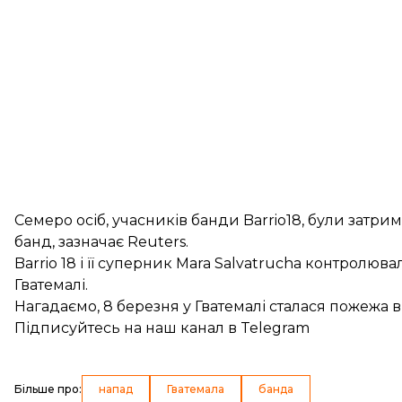
Семеро осіб, учасників банди Barrio18, були затри
банд, зазначає Reuters.
Barrio 18 і її суперник Mara Salvatrucha контролювал
Гватемалі.
Нагадаємо, 8 березня
у Гватемалі сталася пожежа 
Підписуйтесь на
наш канал
в Telegram
Більше про
:
напад
Гватемала
банда