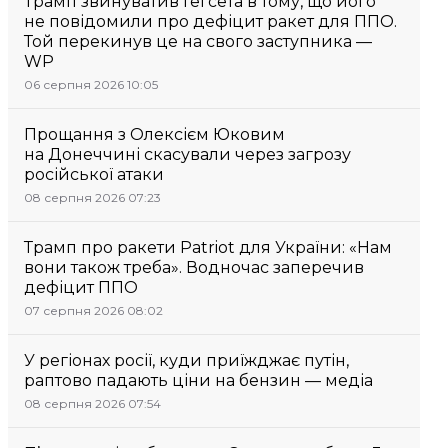
Трамп звинуватив Гегсета в тому, що його
не повідомили про дефіцит ракет для ППО.
Той перекинув це на свого заступника —
WP
06 серпня 2026 10:05
Прощання з Олексієм Юковим
на Донеччині скасували через загрозу
російської атаки
08 серпня 2026 07:23
Трамп про ракети Patriot для України: «Нам
вони також треба». Водночас заперечив
дефіцит ППО
07 серпня 2026 08:02
У регіонах росії, куди приїжджає путін,
раптово падають ціни на бензин — медіа
08 серпня 2026 07:54