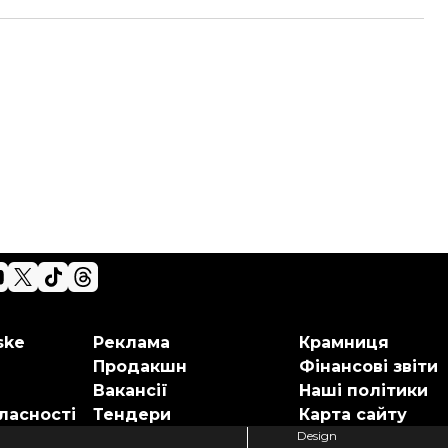
ske
Реклама
Крамниця
Продакшн
Фінансові звіти
Вакансії
Наші політики
ласності
Тендери
Карта сайту
Design