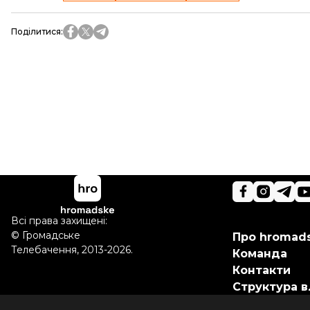
Поділитися
:
Всі права захищені:
©
Громадське
Про hromad
Телебачення
,
2013-2026.
Команда
Контакти
Структура в