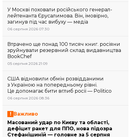
У Москві поховали російського генерал-
лейтенанта Єрусалимова. Він, імовірно,
загинув під час вибуху — медіа
06 серпня 2026 07:30
Втрачено ще понад 100 тисяч книг. росіяни
зруйнували резервний склад видавництва
BookChef
05 серпня 2026 21:09
США відновили обмін розвідданими
з Україною на попередньому рівні.
Це допомагає бити вглиб росії — Politico
06 серпня 2026 08:36
Важливо
Масований удар по Києву та області,
дефіцит ракет для ППО, нова підозра
Стефанішиній — головне за 5 серпня