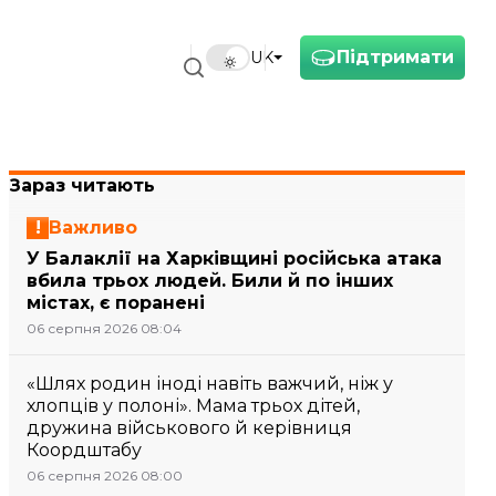
Підтримати
UK
Зараз читають
Важливо
У Балаклії на Харківщині російська атака
вбила трьох людей. Били й по інших
містах, є поранені
06 серпня 2026 08:04
«Шлях родин іноді навіть важчий, ніж у
хлопців у полоні». Мама трьох дітей,
дружина військового й керівниця
Коордштабу
06 серпня 2026 08:00