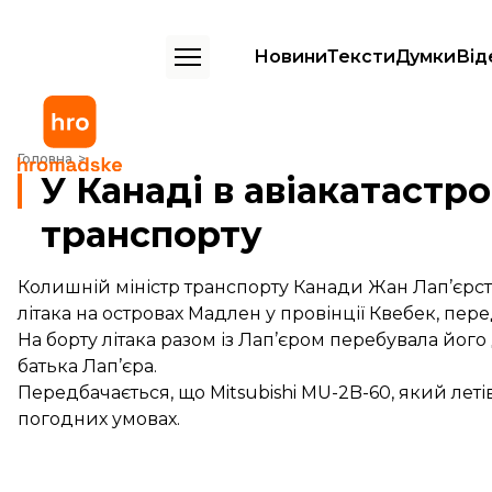
Новини
Тексти
Думки
Від
У Канаді в авіакатастрофі загинув екс-міністр транспорту
Головна
У Канаді в авіакатастро
транспорту
Колишній міністр транспорту Канади Жан Лап’єрст
літака на островах Мадлен у провінції Квебек,
пере
На борту літака разом із Лап’єром перебувала його 
батька Лап’єра.
Передбачається, що Mitsubishi MU-2B-60, який леті
погодних умовах.