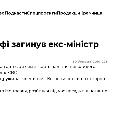
ео
Подкасти
Спецпроєкти
Продакшн
Крамниця
фі загинув екс-міністр
30 березня 2016 12:38
ав однією з семи жертв падіння невеликого
дає
CBC.
дружина і члени сім'ї. Всі вони летіли на похорон
в з Монреаля, розбився під час посадки в поганих