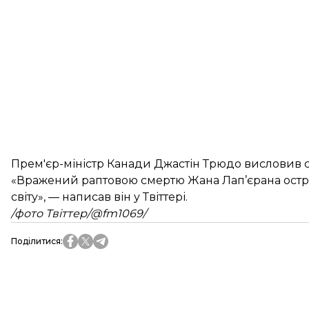
Прем'єр-міністр Канади Джастін Трюдо висловив сво
«Вражений раптовою смертю Жана Лап’єрана остро
світу», — написав він у Твіттері.
/фото Твіттер/@fm1069/
Поділитися
: