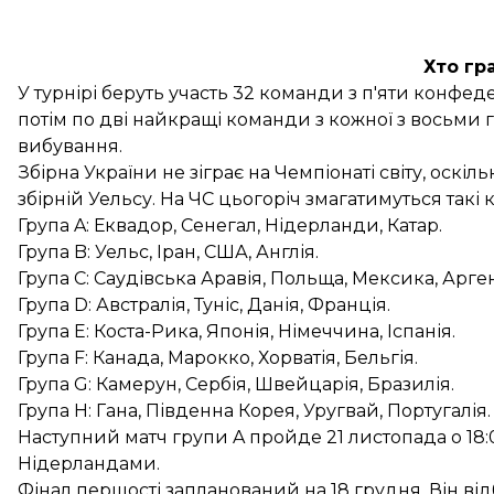
Хто гр
У турнірі беруть участь 32 команди з п'яти конфедер
потім по дві найкращі команди з кожної з восьми г
вибування.
Збірна України не зіграє на Чемпіонаті світу, оскі
збірній Уельсу. На ЧС цьогоріч змагатимуться такі
Група A: Еквадор, Сенегал, Нідерланди, Катар.
Група B: Уельс, Іран, США, Англія.
Група C: Саудівська Аравія, Польща, Мексика, Арге
Група D: Австралія, Туніс, Данія, Франція.
Група E: Коста-Рика, Японія, Німеччина, Іспанія.
Група F: Канада, Марокко, Хорватія, Бельгія.
Група G: Камерун, Сербія, Швейцарія, Бразилія.
Група H: Гана, Південна Корея, Уругвай, Португалія.
Наступний матч групи A пройде 21 листопада о 18:0
Нідерландами.
Фінал першості запланований на 18 грудня. Він від