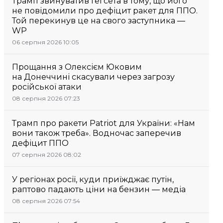
Трамп звинуватив Гегсета в тому, що його
не повідомили про дефіцит ракет для ППО.
Той перекинув це на свого заступника —
WP
06 серпня 2026 10:05
Прощання з Олексієм Юковим
на Донеччині скасували через загрозу
російської атаки
08 серпня 2026 07:23
Трамп про ракети Patriot для України: «Нам
вони також треба». Водночас заперечив
дефіцит ППО
07 серпня 2026 08:02
У регіонах росії, куди приїжджає путін,
раптово падають ціни на бензин — медіа
08 серпня 2026 07:54