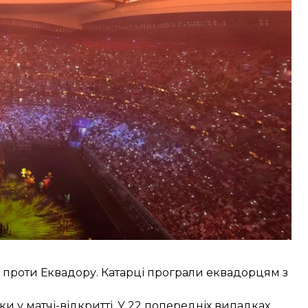
мку — через погодні умови.
істі Доха, відбулася церемонія відкриття. На ній
 ім'я
Лаїб
, гігантська надувна копія трофея та
ру проти Еквадору. Катарці програли еквадорцям з
и у матчі-відкритті. У 22 попередніх випадках