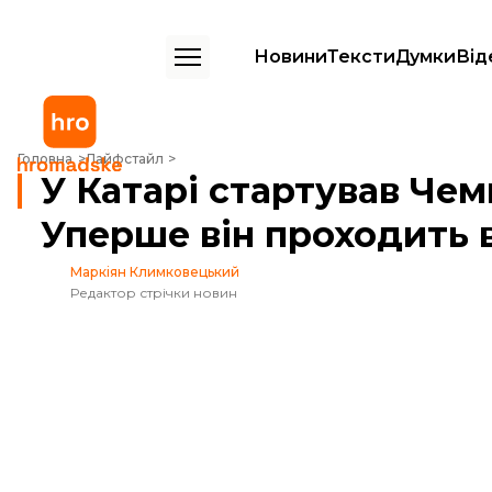
Новини
Тексти
Думки
Від
У Катарі стартував Чемпіонат світу з футболу. Уперше він проходит
Головна
Лайфстайл
У Катарі стартував Чем
Уперше він проходить 
Маркіян Климковецький
Редактор стрічки новин