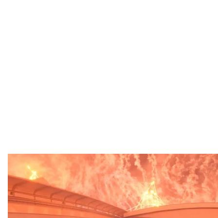
Вид на феєрверк на стадіоні «Ель-Байт» під час церемонії від
Еквадором, 20 лис
AP Photo / Than
Чемпіонат світу з футболу 2022 року розпочинаєтьс
грудня і зведе в поєдинку понад тридцять команд
Це перший випадок в історії, коли подібні змаган