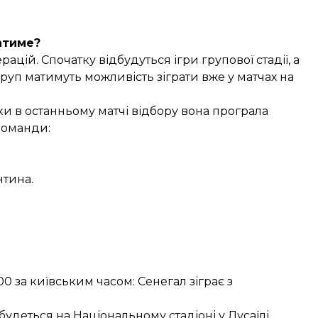
атиме?
ацій. Спочатку відбудуться ігри групової стадії, а
руп матимуть можливість зіграти вже у матчах на
льки в останньому матчі відбору вона програла
 команди:
нтина.
0 за київським часом: Сенегал зіграє з
будеться на Національному стадіоні у Лусаїлі,