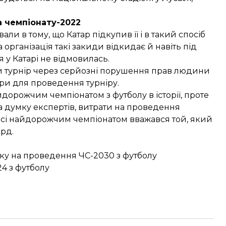
 чемпіонату-2022
вали
в тому, що Катар підкупив її і в такий спосіб
організація такі закиди відкидає й навіть під
 у Катарі не відмовилась.
ти турнір через серйозні порушення прав людини
ури для проведення турніру.
айдорожчим чемпіонатом з футболу в історії, проте
а думку експертів, витрати на проведення
сі найдорожчим чемпіонатом вважався той, який
лрд.
явку на проведення ЧС-2030 з футболу
24 з футболу