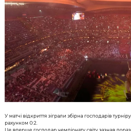
Чемпіонат світу вперше проведуть не влітку, а взи
Перед першим поєдинком на стадіоні в столиці, у м
були феєрверки, велетенський талісман турніру, на
низка інших атракцій для футбольних фанатів.
У матчі відкриття зіграли збірна господарів турні
рахунком 0:2.
Це вперше господар чемпіонату світу зазнав поразк