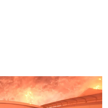
криття Чемпіонату світу з футболу перед матчем між Катаром і
топада 2022 року
assis Stavrakis
я 20 листопада в Катарі. Він триватиме до 18
.
ня проводяться на Близькому Сході. Також