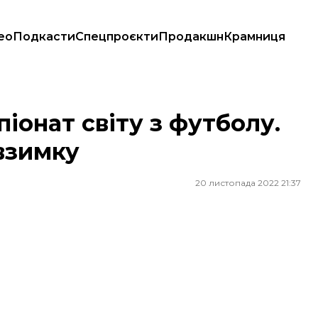
ео
Подкасти
Спецпроєкти
Продакшн
Крамниця
ь взимку
піонат світу з футболу.
взимку
20 листопада 2022 21:37