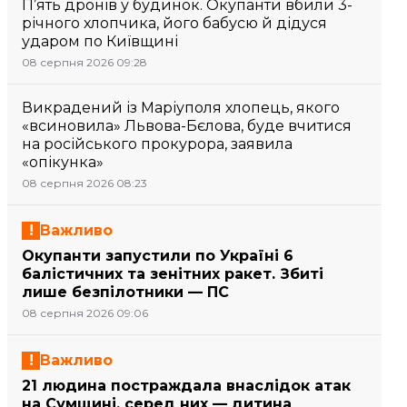
П’ять дронів у будинок. Окупанти вбили 3-
річного хлопчика, його бабусю й дідуся
ударом по Київщині
08 серпня 2026 09:28
Викрадений із Маріуполя хлопець, якого
«всиновила» Львова-Бєлова, буде вчитися
на російського прокурора, заявила
«опікунка»
08 серпня 2026 08:23
Важливо
Окупанти запустили по Україні 6
балістичних та зенітних ракет. Збиті
лише безпілотники — ПС
08 серпня 2026 09:06
Важливо
21 людина постраждала внаслідок атак
на Сумщині, серед них — дитина