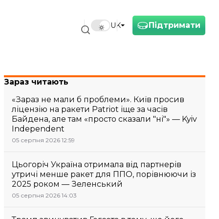
Підтримати
UK
Зараз читають
«Зараз не мали б проблеми». Київ просив
ліцензію на ракети Patriot іще за часів
Байдена, але там «просто сказали "ні"» — Kyiv
Independent
05 серпня 2026 12:59
Цьогоріч Україна отримала від партнерів
утричі менше ракет для ППО, порівнюючи із
2025 роком — Зеленський
05 серпня 2026 14:03