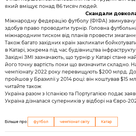
який вміщує понад 86 тисяч людей.
Скандали довкола
Міжнародну федерацію футболу (ФІФА)
звинувачу
здобув право проводити турнір. Головна футбольна 
міжнародним тиском від планів провести змагання
Також багато західних країн закликали бойкотува
в Катарі, зокрема під час будівництва інфраструкт
Західні ЗМІ зазначають, що турнір у Катарі стане н
його точну вартість поки що визначити складно. Н
чемпіонату 2022 року перевищують $200 млрд. До
пройшов у Бразилії у 2014 році: він коштував $15 м
читайте також
Україна разом з Іспанією та Португалією подає за
Україна дізналася суперників у відборі на Євро-20
Більше про
:
футбол
чемпіонат світу
Катар