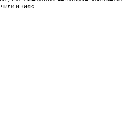
інчили нічиєю.