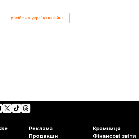
російсько-українська війна
ske
Реклама
Крамниця
Продакшн
Фінансові звіти