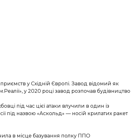
приємств у Східній Європі. Завод відомий як
.Реалії», у 2020 році завод розпочав будівництво
бовці під час цієї атаки
влучили в один із
ії під назвою «Аскольд» — носій крилатих ракет
лучила в місце базування полку ППО