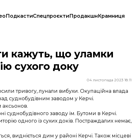
ео
Подкасти
Спецпроєкти
Продакшн
Крамниця
ію сухого доку
ти кажуть, що уламки
ію сухого доку
04 листопада 2023 18:11
осили тривогу, лунали вибухи. Окупаційна влада
над суднобудівним заводом у Керчі.
 аксьонов.
і суднобудівного заводу ім. Бутоми в Керчі.
иторію одного із сухих доків. Постраждалих немає,
ься, видніється дим у районі Керчі. Також місцеві