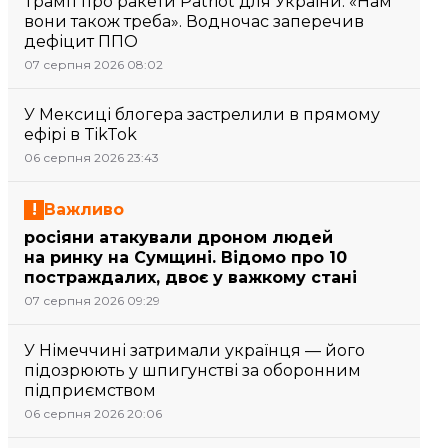
Трамп про ракети Patriot для України: «Нам
вони також треба». Водночас заперечив
дефіцит ППО
07 серпня 2026 08:02
У Мексиці блогера застрелили в прямому
ефірі в TikTok
06 серпня 2026 23:43
Важливо
росіяни атакували дроном людей
на ринку на Сумщині. Відомо про 10
постраждалих, двоє у важкому стані
07 серпня 2026 09:29
У Німеччині затримали українця — його
підозрюють у шпигунстві за оборонним
підприємством
06 серпня 2026 20:06