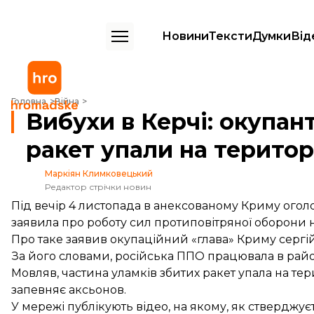
Новини
Тексти
Думки
Від
Вибухи в Керчі: окупанти кажуть, що уламки ракет упали на територ
Головна
Війна
Вибухи в Керчі: окупан
ракет упали на територ
Маркіян Климковецький
Редактор стрічки новин
Під вечір 4 листопада в анексованому Криму огол
заявила про роботу сил протиповітряної оборони 
Про таке
заявив
окупаційний «глава» Криму сергій
За його словами, російська ППО працювала в район
Мовляв, частина уламків збитих ракет упала на тер
запевняє аксьонов.
У мережі публікують відео, на якому, як стверджуєт