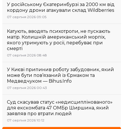
У російському Єкатеринбурзі за 2000 км від
кордону дрони атакували склад Wildberries
07 серпня 2026 09:05
Катують, вводять психотропи, не пускають
матір. Колишній американський морпіх,
якого утримують у росії, перебуває при
смерті
07 серпня 2026 08:48
У Києві припинив роботу забудовник, який
може бути пов’язаний із Єрмаком та
Медведчуком — Bihus.Info
07 серпня 2026 00:43
Суд скасував статус «недисциплінованого»
для екскомбата 47 ОМБр Ширшина, який
заявляв про втрати людей
07 серпня 2026 10:12