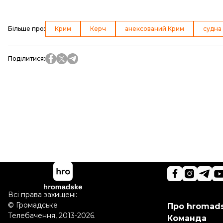
Більше про
:
Крим
Керч
анексований Крим
судна
Поділитися
:
Всі права захищені:
©
Громадське
Про hromad
Телебачення
,
2013-2026.
Команда