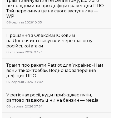
Трамп звинуватив Гегсета в тому, що його
не повідомили про дефіцит ракет для ППО.
Той перекинув це на свого заступника —
WP
06 серпня 2026 10:05
Прощання з Олексієм Юковим
на Донеччині скасували через загрозу
російської атаки
08 серпня 2026 07:23
Трамп про ракети Patriot для України: «Нам
вони також треба». Водночас заперечив
дефіцит ППО
07 серпня 2026 08:02
У регіонах росії, куди приїжджає путін,
раптово падають ціни на бензин — медіа
08 серпня 2026 07:54