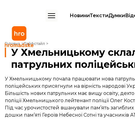
Новини
Тексти
Думки
Від
У Хмельницькому склали присягу 256 патрульних поліцейських
Головна
Лайфстайл
У Хмельницькому склал
патрульних поліцейськ
У Хмельницькому почала працювати нова патрульна
поліцейських присягнули на вірність народові Укр
Більшість нових патрульних має вищу освіту, дехто
поліції Хмельницького лейтенант поліції Олег Кост
Під час урочистостей вшанували пам’ять загиблих 
дошки пам’яті Героїв Небесної Сотні та учасників А