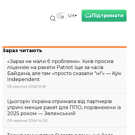
Підтримати
UK
Зараз читають
«Зараз не мали б проблеми». Київ просив
ліцензію на ракети Patriot іще за часів
Байдена, але там «просто сказали "ні"» — Kyiv
Independent
05 серпня 2026 12:59
Цьогоріч Україна отримала від партнерів
утричі менше ракет для ППО, порівнюючи із
2025 роком — Зеленський
05 серпня 2026 14:03