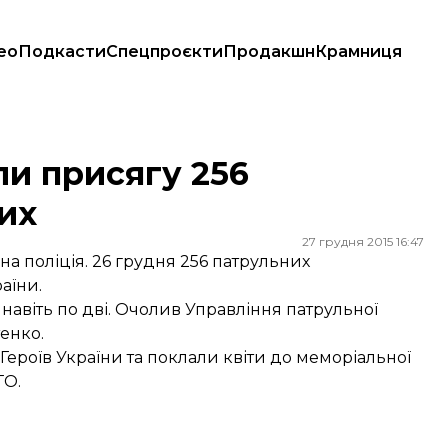
ео
Подкасти
Спецпроєкти
Продакшн
Крамниця
и присягу 256
их
27 грудня 2015 16:47
 поліція. 26 грудня 256 патрульних
аїни.
 навіть по дві. Очолив Управління патрульної
енко.
Героїв України та поклали квіти до меморіальної
ТО.