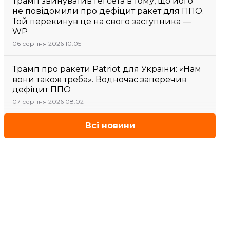
Трамп звинуватив Гегсета в тому, що його
не повідомили про дефіцит ракет для ППО.
Той перекинув це на свого заступника —
WP
06 серпня 2026 10:05
Трамп про ракети Patriot для України: «Нам
вони також треба». Водночас заперечив
дефіцит ППО
07 серпня 2026 08:02
Всі новини