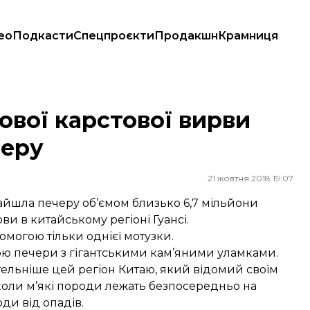
ео
Подкасти
Спецпроєкти
Продакшн
Крамниця
черу
рової карстової вирви
черу
21 жовтня 2018 19:07
найшла печеру об’ємом близько 6,7 мільйони
ви в китайському регіоні Гуансі.
омогою тільки однієї мотузки.
ою печери з гігантськими кам’яними уламками.
ельніше цей регіон Китаю, який відомий своїм
коли м’які породи лежать безпосередньо на
ди від опадів.