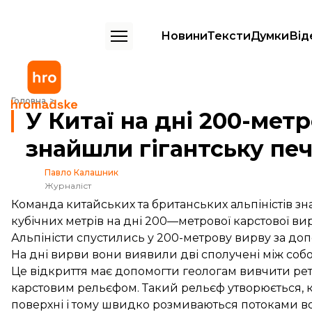
Новини
Тексти
Думки
Від
У Китаї на дні 200-метрової карстової вирви знайшли гігантську пе
Головна
У Китаї на дні 200-мет
знайшли гігантську пе
Павло Калашник
Журналіст
Команда китайських та британських альпіністів з
кубічних метрів на дні 200—метрової карстової вир
Альпіністи спустились у 200-метрову вирву за доп
На дні вирви вони виявили дві сполучені між соб
Це відкриття має допомогти геологам вивчити рет
карстовим рельєфом. Такий рельєф утворюється, 
поверхні і тому швидко розмиваються потоками во