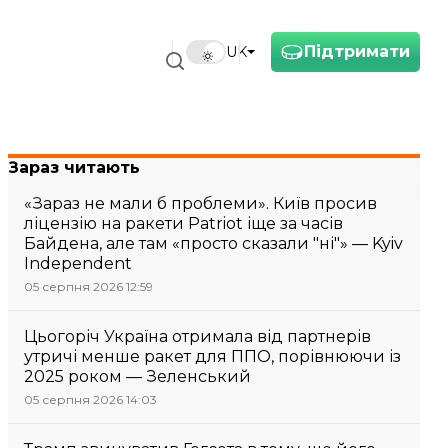
Підтримати
UK
Зараз читають
«Зараз не мали б проблеми». Київ просив
ліцензію на ракети Patriot іще за часів
Байдена, але там «просто сказали "ні"» — Kyiv
Independent
05 серпня 2026 12:59
Цьогоріч Україна отримала від партнерів
утричі менше ракет для ППО, порівнюючи із
2025 роком — Зеленський
05 серпня 2026 14:03