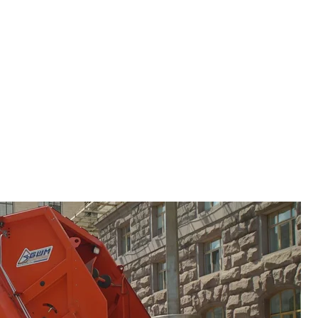
становлять датчики руху
да/Громадське
удинків Києва уже сортують і розділяють сміття.
і — навпаки — хочуть. Для людей це є моральний
ншення послуги на вивезення відходів», —
тися до київського контакт-центру «1551».