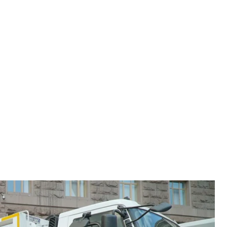
 щоб не вивозили посортоване сміття на полігон
да/Громадське
ння та просвітницька робота — цього недостатньо,
У Київській держадміністрації заявили, що