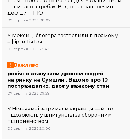
Трамп про ракети Patriot для України: «Нам
вони також треба». Водночас заперечив
дефіцит ППО
07 серпня 2026 08:02
У Мексиці блогера застрелили в прямому
ефірі в TikTok
06 серпня 2026 23:43
Важливо
росіяни атакували дроном людей
на ринку на Сумщині. Відомо про 10
постраждалих, двоє у важкому стані
07 серпня 2026 09:29
У Німеччині затримали українця — його
підозрюють у шпигунстві за оборонним
підприємством
06 серпня 2026 20:06