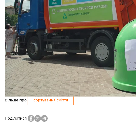
Представник КМДА додав, що на законодавчому рі
сировину, збільшити податок на захоронення, пер
громад, де розташовані об’єкти поводження з від
виробників товарів у тарі й упаковці, можливість г
муніципалітетів.
18 липня міський голова Віталій Кличко у себе на 
що у київських дворах вже встановили 2,5 тисячі н
Надалі кількість баків будуть збільшувати.
читайте також
МОЗ пропонує нові санітарні норми: збільшити кільк
заборонити палити листя
Більше про
:
сортування сміття
Поділитися
: