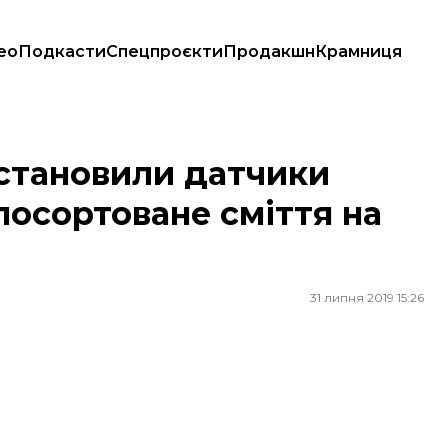
ео
Подкасти
Спецпроєкти
Продакшн
Крамниця
осортоване сміття на полігон — КМДА
встановили датчики
посортоване сміття на
31 липня 2019 15:26