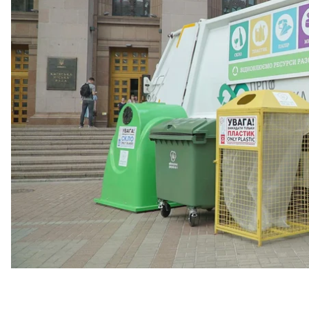
зіткнулися з проблемою «псевдосортування» — ко
везе на полігон. З цим боротимуться GPS—датчик
Про це повідомили на брифінгу КМДА, передає к
«Усі перевізники, які працюють з муніципалітето
«Київкомунсервіс», підтримали ідею впровадження 
домовились про те, що окремий автомобіль забирає 
«перезавантаження» проєкту сортування»
,
— зазна
Передбачається, що машини будуть контролювати
полігонах твердих побутових відходів або на сміт
порядку проходитимуть сортувальні лінії, де будуть
Зараз датчиками обладнані майже всі старі та усі но