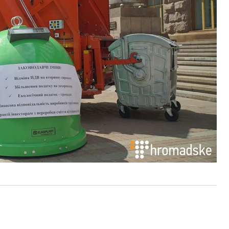
вні необхідно скасувати податок на вторинну
едати екологічний податок на рівень місцевих
ходами, передбачити фінансову відповідальність
арантій інвесторам з переробки сміття від
сторінці у Фейсбук опублікував відео та
написав
,
ових контейнерів для збору роздільного сміття.
ість сміттєвих урн та громадських туалетів і