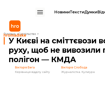
Новини
Тексти
Думки
Від
У Києві на сміттєвози встановили датчики руху, щоб не вивозили п
Головна
Суспільство
У Києві на сміттєвози 
руху, щоб не вивозили 
полігон — КМДА
Вікторія Бега
Вікторія Слобода
Керівниця відділу сайту
Журналістка. Культура