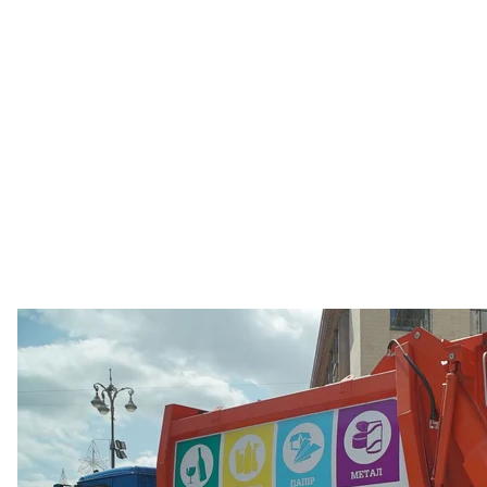
У Києві на сміттєвози в
Вікторія Слобо
За словами представника КМДА, близько третини б
«Певні будинки відмовляють від цієї ідеї, а деяк
стимул і в перспективі навіть матеріальний — зме
пояснив Петро Пантелеєв.
Усі охочі встановити такі контейнери можуть зверта