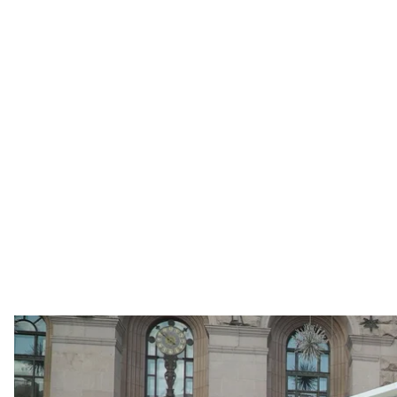
У Києві на сміттєвози встановлять датчики руху,
Вікторія Слобо
2, 5 тисячі нових контейнерів, спеціальні маркува
щоб сміття з роздільних баків йшло на переробку. 