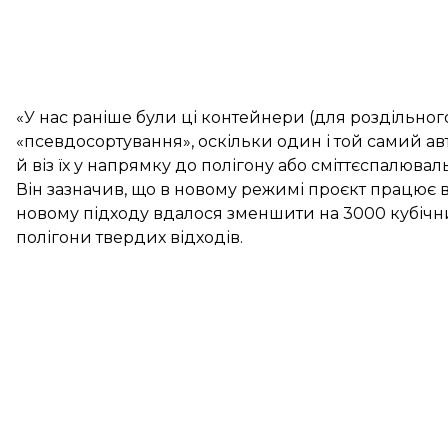
«У нас раніше були ці контейнери (для роздільног
«псевдосортування», оскільки один і той самий авт
й віз їх у напрямку до полігону або сміттєспалюва
Він зазначив, що в новому режимі проєкт працює вж
новому підходу вдалося зменшити на 3000 кубічних
полігони твердих відходів.