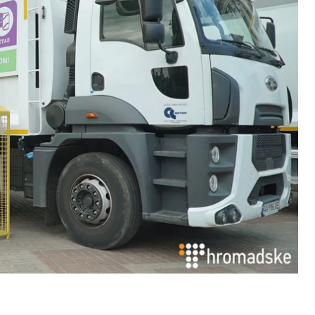
ли один автомобіль забирає всі контейнери й
ами.
ореспондентка Громадського.
м, з комунальним підприємством
роздільного збору сміття у Києві. Ми
сміття на сортувальні лінії. Це таке
чив заступник голови КМДА Петро Пантелеєв.
 через GPS-датчики, а перед вивантаженням на
тєспалювальних заводах вони в обов'язковому
 відбирати скло, пластик і деякі інші види сміття.
ві сміттєвози.