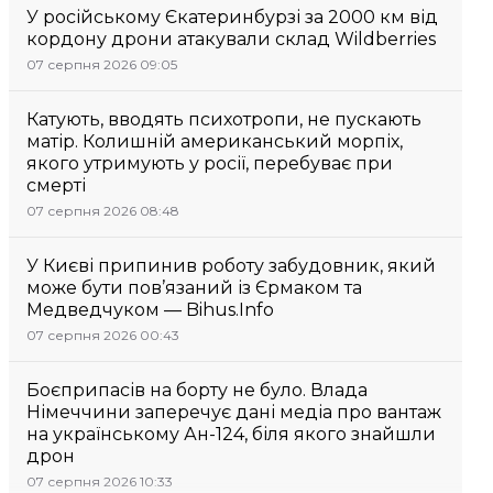
У російському Єкатеринбурзі за 2000 км від
кордону дрони атакували склад Wildberries
07 серпня 2026 09:05
Катують, вводять психотропи, не пускають
матір. Колишній американський морпіх,
якого утримують у росії, перебуває при
смерті
07 серпня 2026 08:48
У Києві припинив роботу забудовник, який
може бути пов’язаний із Єрмаком та
Медведчуком — Bihus.Info
07 серпня 2026 00:43
Боєприпасів на борту не було. Влада
Німеччини заперечує дані медіа про вантаж
на українському Ан-124, біля якого знайшли
дрон
07 серпня 2026 10:33