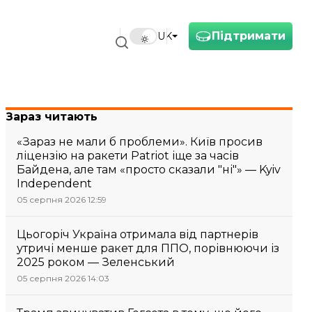
Підтримати
UK
Зараз читають
«Зараз не мали б проблеми». Київ просив
ліцензію на ракети Patriot іще за часів
Байдена, але там «просто сказали "ні"» — Kyiv
Independent
05 серпня 2026 12:59
Цьогоріч Україна отримала від партнерів
утричі менше ракет для ППО, порівнюючи із
2025 роком — Зеленський
05 серпня 2026 14:03