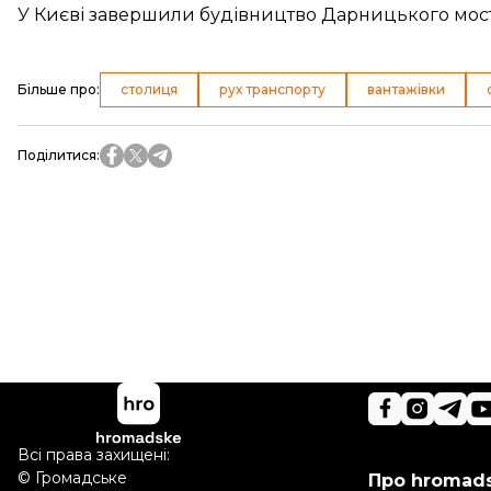
У Києві завершили будівництво Дарницького мос
Більше про
:
столиця
рух транспорту
вантажівки
Поділитися
:
Всі права захищені:
©
Громадське
Про hromad