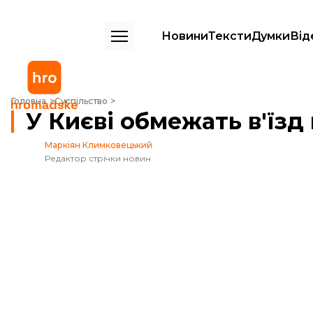
Новини
Тексти
Думки
Від
У Києві обмежать в'їзд вантажівок у години пік
Головна
Суспільство
У Києві обмежать в'їзд
Маркіян Климковецький
Редактор стрічки новин