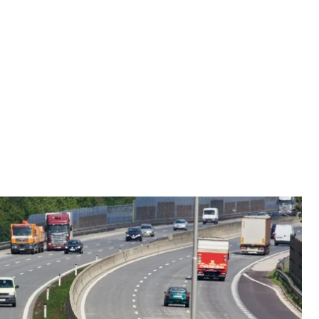
нтажівками. Стокове фото
photos
 обмежити в'їзд великогабаритного транспорту в
ечері з 17:00 до 20:00.
ження будуть встановлені на в’їздах до столиці.
оліція Києва.