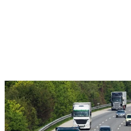
Шосе з автомобілями та ва
Deposit
Київська міська військова адміністрація вирішила
столицю в години пік — вранці з 7:00 до 10:00 та вв
Про це
повідомив
начальник КМВА Сергій Попко.
Оголошені заходи почнуть діяти з 20 вересня. Обме
Контроль за виконанням рішення здійснюватиме п