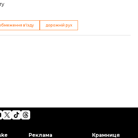
ту
обмеження в'їзду
дорожній рух
ske
Реклама
Крамниця