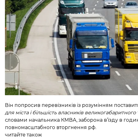
«Дороги столиці перевантажені в години пік. Людя
транспорту — до місця призначення»
, — пояснив 
Він попросив перевізників із розумінням поставит
для міста і більшість власників великогабаритно
словами начальника КМВА, заборона в’їзду в години
повномасштабного вторгнення рф.
читайте також