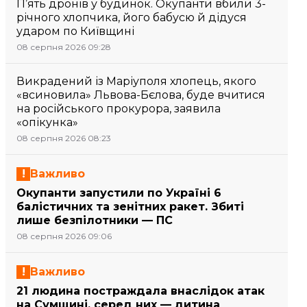
П’ять дронів у будинок. Окупанти вбили 3-
річного хлопчика, його бабусю й дідуся
ударом по Київщині
08 серпня 2026 09:28
Викрадений із Маріуполя хлопець, якого
«всиновила» Львова-Бєлова, буде вчитися
на російського прокурора, заявила
«опікунка»
08 серпня 2026 08:23
Важливо
Окупанти запустили по Україні 6
балістичних та зенітних ракет. Збиті
лише безпілотники — ПС
08 серпня 2026 09:06
Важливо
21 людина постраждала внаслідок атак
на Сумщині, серед них — дитина