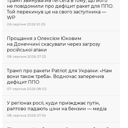
Трамп звинуватив Гегсета в тому, що його
не повідомили про дефіцит ракет для ППО.
Той перекинув це на свого заступника —
WP
06 серпня 2026 10:05
Прощання з Олексієм Юковим
на Донеччині скасували через загрозу
російської атаки
08 серпня 2026 07:23
Трамп про ракети Patriot для України: «Нам
вони також треба». Водночас заперечив
дефіцит ППО
07 серпня 2026 08:02
У регіонах росії, куди приїжджає путін,
раптово падають ціни на бензин — медіа
08 серпня 2026 07:54