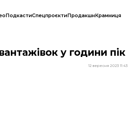
ео
Подкасти
Спецпроєкти
Продакшн
Крамниця
 вантажівок у години пік
12 вересня 2023 11:43