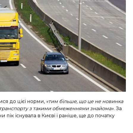
м важко дістатися на роботу, спеціальному
рішення влади Попко.
ися до цієї норми,
«тим більше, що це не новинка
го транспорту з такими обмеженнями знайома»
. За
 пік існувала в Києві і раніше, ще до початку