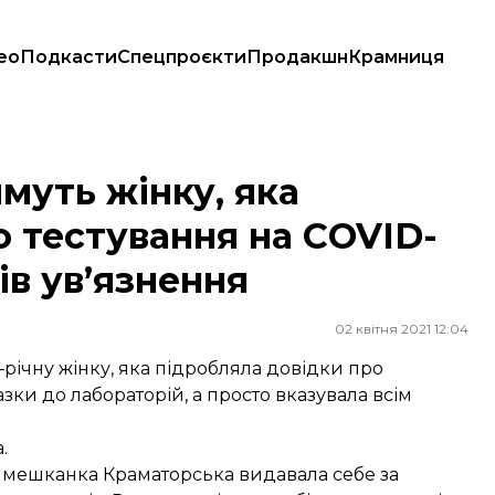
ео
Подкасти
Спецпроєкти
Продакшн
Крамниця
вання на COVID-19. Їй загрожує до 6 років ув’язнення
муть жінку, яка
о тестування на COVID-
ків ув’язнення
02 квітня 2021 12:04
річну жінку, яка підробляла довідки про
зки до лабораторій, а просто вказувала всім
.
у мешканка Краматорська видавала себе за