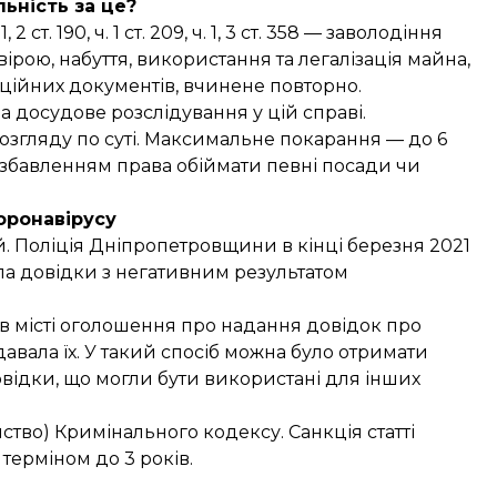
льність за це?
т. 190, ч. 1 ст. 209, ч. 1, 3 ст. 358 — заволодіння
ою, набуття, використання та легалізація майна,
ційних документів, вчинене повторно.
досудове розслідування у цій справі.
згляду по суті. Максимальне покарання — до 6
позбавленням права обіймати певні посади чи
оронавірусу
 Поліція Дніпропетровщини в кінці березня 2021
ла довідки з негативним результатом
 в місті оголошення про надання довідок про
давала їх. У такий спосіб можна було отримати
овідки, що могли бути використані для інших
йство) Кримінального кодексу. Санкція статті
терміном до 3 років.