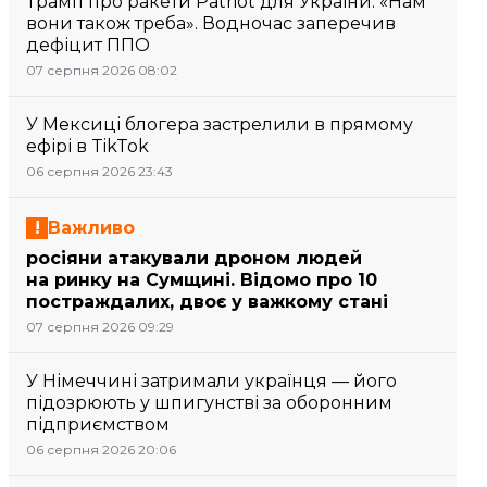
Трамп про ракети Patriot для України: «Нам
вони також треба». Водночас заперечив
дефіцит ППО
07 серпня 2026 08:02
У Мексиці блогера застрелили в прямому
ефірі в TikTok
06 серпня 2026 23:43
Важливо
росіяни атакували дроном людей
на ринку на Сумщині. Відомо про 10
постраждалих, двоє у важкому стані
07 серпня 2026 09:29
У Німеччині затримали українця — його
підозрюють у шпигунстві за оборонним
підприємством
06 серпня 2026 20:06