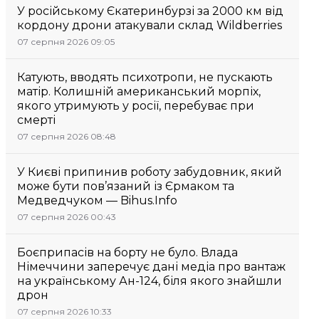
У російському Єкатеринбурзі за 2000 км від
кордону дрони атакували склад Wildberries
07 серпня 2026 09:05
Катують, вводять психотропи, не пускають
матір. Колишній американський морпіх,
якого утримують у росії, перебуває при
смерті
07 серпня 2026 08:48
У Києві припинив роботу забудовник, який
може бути пов’язаний із Єрмаком та
Медведчуком — Bihus.Info
07 серпня 2026 00:43
Боєприпасів на борту не було. Влада
Німеччини заперечує дані медіа про вантаж
на українському Ан-124, біля якого знайшли
дрон
07 серпня 2026 10:33