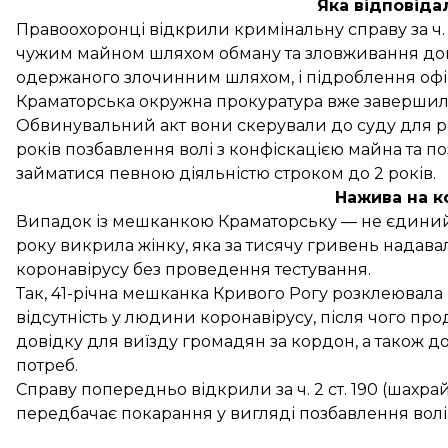
Яка відповіда
Правоохоронці відкрили кримінальну справу за ч. 1, 2 с
чужим майном шляхом обману та зловживання довір
одержаного злочинним шляхом, і підроблення офі
Краматорська окружна прокуратура вже завершила 
Обвинувальний акт вони скерували до суду для ро
років позбавлення волі з конфіскацією майна та 
займатися певною діяльністю строком до 2 років.
Нажива на к
Випадок із мешканкою Краматорську — не єдиний.
року
викрила
жінку, яка за тисячу гривень надава
коронавірусу без проведення тестування.
Так, 41-річна мешканка Кривого Рогу розклеювала
відсутність у людини коронавірусу, після чого про
довідку для виїзду громадян за кордон, а також д
потреб.
Справу попередньо відкрили за ч. 2 ст. 190 (шахра
передбачає покарання у вигляді позбавлення волі 