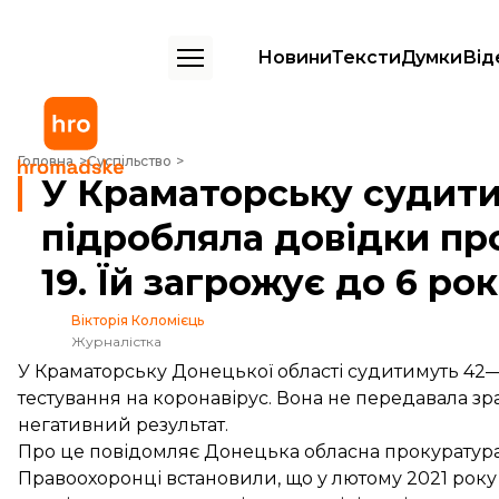
Новини
Тексти
Думки
Від
У Краматорську судитимуть жінку, яка підробляла довідки про тесту
Головна
Суспільство
У Краматорську судити
підробляла довідки пр
19. Їй загрожує до 6 ро
Вікторія Коломієць
Журналістка
У Краматорську Донецької області судитимуть 42—
тестування на коронавірус. Вона не передавала зра
негативний результат.
Про це
повідомляє
Донецька обласна прокуратура
Правоохоронці встановили, що у лютому 2021 рок