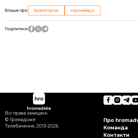
Більше про
:
Краматорськ
коронавірус
Поділитися
:
Всі права захищені:
©
Громадське
Про hromad
Телебачення
,
2013-2026.
Команда
Контакти