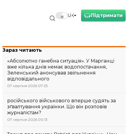
Підтримати
UK
Зараз читають
«Абсолютно ганебна ситуація». У Марганці
вже кілька днів немає водопостачання,
Зеленський анонсував звільнення
відповідального
07 серпня 2026 07:25
російського військового вперше судять за
зґвалтування українки. Що він розповів
журналістам?
07 серпня 2026 00:13