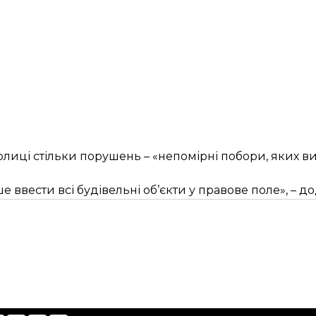
толиці стільки порушень – «непомірні побори, яких в
ввести всі будівельні об’єкти у правове поле», – д