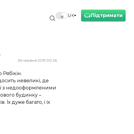
Підтримати
UK
А
26 червня 2015 00:26
 Рябікін.
досить невеликі, де
я: і з недооформленими
ового будинку –
Їх дуже багато, і їх