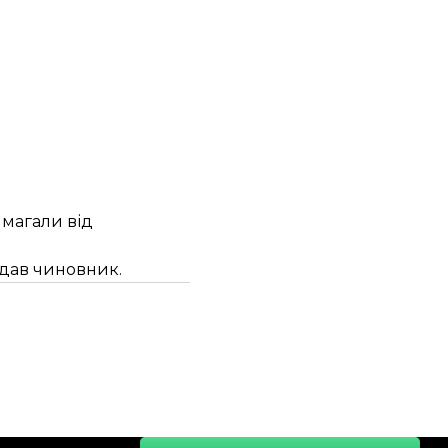
имагали від
одав чиновник.