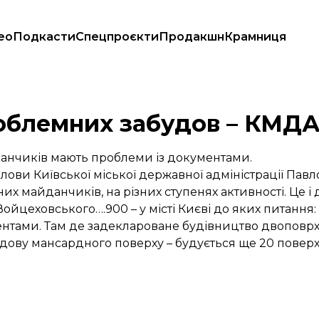
ео
Подкасти
Спецпроєкти
Продакшн
Крамниця
роблемних забудов – КМД
данчиків мають проблеми із документами.
лови Київської міської державної адміністрації Павло
х майданчиків, на різних ступенях активності. Це і 
и Войцеховського….900 – у місті Києві до яких питанн
нтами. Там де задеклароване будівництво двоповрх
ву мансардного поверху – будується ще 20 поверхів. 