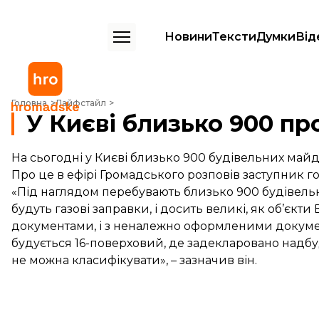
Новини
Тексти
Думки
Від
У Києві близько 900 проблемних забудов – КМДА
Головна
Лайфстайл
У Києві близько 900 п
На сьогодні у Києві близько 900 будівельних май
Про це в ефірі Громадського розповів заступник го
«Під наглядом перебувають близько 900 будівельни
будуть газові заправки, і досить великі, як об’єкт
документами, і з неналежно оформленими докуме
будується 16-поверховий, де задекларовано надбудо
не можна класифікувати», – зазначив він.