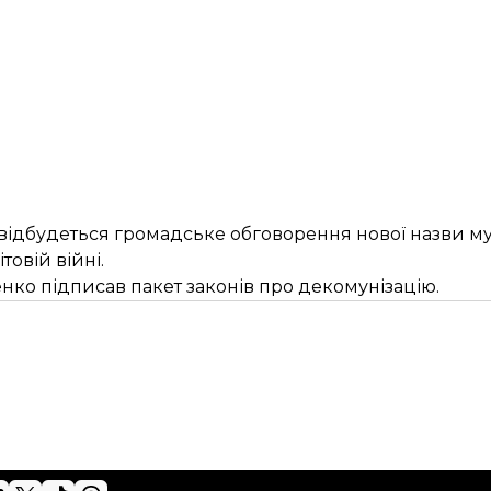
 відбудеться громадське обговорення нової назви м
товій війні.
ко підписав пакет законів про декомунізацію.