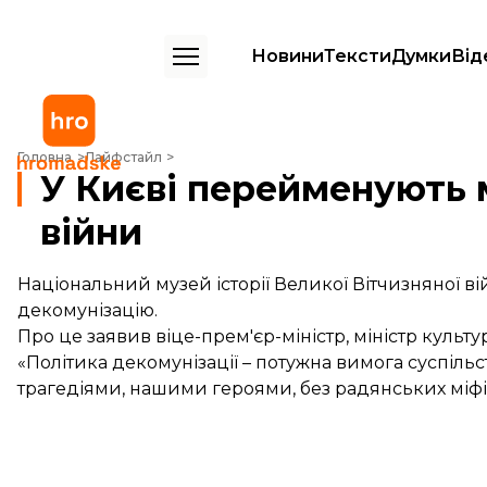
Новини
Тексти
Думки
Від
У Києві перейменують музей історії Великої Вітчизняної війни
Головна
Лайфстайл
У Києві перейменують м
війни
Національний музей історії Великої Вітчизняної ві
декомунізацію.
Про це заявив віце-прем'єр-міністр, міністр куль
«Політика декомунізації – потужна вимога суспільс
трагедіями, нашими героями, без радянських міфів