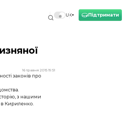
Підтримати
UK
чизняної
16 травня 2015 19:51
ності законів про
домства.
історію, з нашими
ив Кириленко.