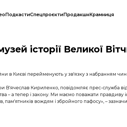
ео
Подкасти
Спецпроєкти
Продакшн
Крамниця
узей історії Великої Віт
йни в Києві перейменують у зв'язку з набранням чин
тури В'ячеслав Кириленко, повідомляє прес-служба ві
тва – а тепер і закону. Ми маємо поважати правдиву 
, пам'ятників вождям і збройного пафосу», – зазнач