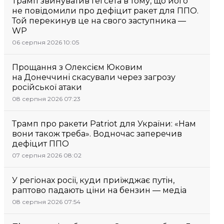
Трамп звинуватив Гегсета в тому, що його
не повідомили про дефіцит ракет для ППО.
Той перекинув це на свого заступника —
WP
06 серпня 2026 10:05
Прощання з Олексієм Юковим
на Донеччині скасували через загрозу
російської атаки
08 серпня 2026 07:23
Трамп про ракети Patriot для України: «Нам
вони також треба». Водночас заперечив
дефіцит ППО
07 серпня 2026 08:02
У регіонах росії, куди приїжджає путін,
раптово падають ціни на бензин — медіа
08 серпня 2026 07:54