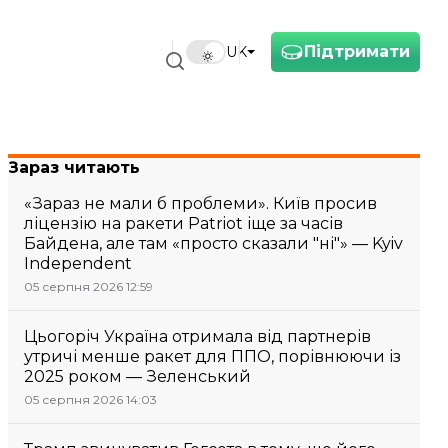
Підтримати
UK
Зараз читають
«Зараз не мали б проблеми». Київ просив
ліцензію на ракети Patriot іще за часів
Байдена, але там «просто сказали "ні"» — Kyiv
Independent
05 серпня 2026 12:59
Цьогоріч Україна отримала від партнерів
утричі менше ракет для ППО, порівнюючи із
2025 роком — Зеленський
05 серпня 2026 14:03