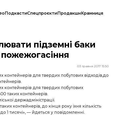
ео
Подкасти
Спецпроєкти
Продакшн
Крамниця
ою пожежогасіння
лювати підземні баки
ю пожежогасіння
03 травня 2017 15:50
х контейнерів для твердих побутових відходів,до
нтейнерів.
их контейнерів для твердих побутових
300 таких контейнерів.
міської держадміністрації.
аких контейнерів, до кінця року їхня кількість
о 1 тисячі», — йдеться у повідомленні.