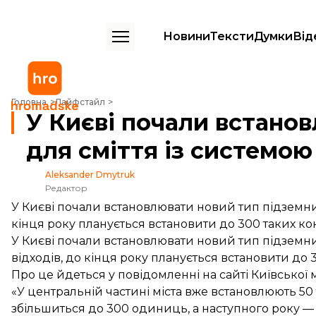
Новини
Тексти
Думки
Від
У Києві почали встановлювати підземні баки для сміття із систем
Головна
Лайфстайл
У Києві почали встанов
для сміття із системо
Aleksander Dmytruk
Редактор
У Києві почали встановлювати новий тип підземни
кінця року планується встановити до 300 таких ко
У Києві почали встановлювати новий тип підземн
відходів, до кінця року планується встановити до 
Про це
йдеться
у повідомленні на сайті Київської 
«У центральній частині міста вже встановлюють 50 т
збільшиться до 300 одиниць, а наступного року — д