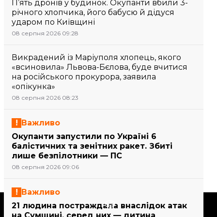
П’ять дронів у будинок. Окупанти вбили 3-
річного хлопчика, його бабусю й дідуся
ударом по Київщині
08 серпня 2026 09:28
Викрадений із Маріуполя хлопець, якого
«всиновила» Львова-Бєлова, буде вчитися
на російського прокурора, заявила
«опікунка»
08 серпня 2026 08:23
Важливо
Окупанти запустили по Україні 6
балістичних та зенітних ракет. Збиті
лише безпілотники — ПС
08 серпня 2026 09:06
Важливо
Підтримати
21 людина постраждала внаслідок атак
на Сумщині, серед них — дитина