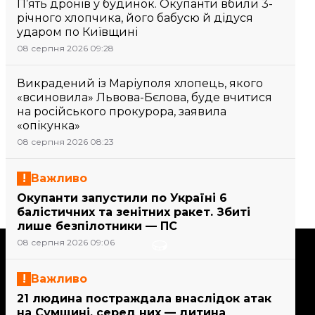
П’ять дронів у будинок. Окупанти вбили 3-
річного хлопчика, його бабусю й дідуся
ударом по Київщині
08 серпня 2026 09:28
Викрадений із Маріуполя хлопець, якого
«всиновила» Львова-Бєлова, буде вчитися
на російського прокурора, заявила
«опікунка»
08 серпня 2026 08:23
Важливо
Окупанти запустили по Україні 6
балістичних та зенітних ракет. Збиті
лише безпілотники — ПС
08 серпня 2026 09:06
Підтримати
Важливо
Підтримай hromadske.
21 людина постраждала внаслідок атак
Ми працюємо для тебе та
на Сумщині, серед них — дитина