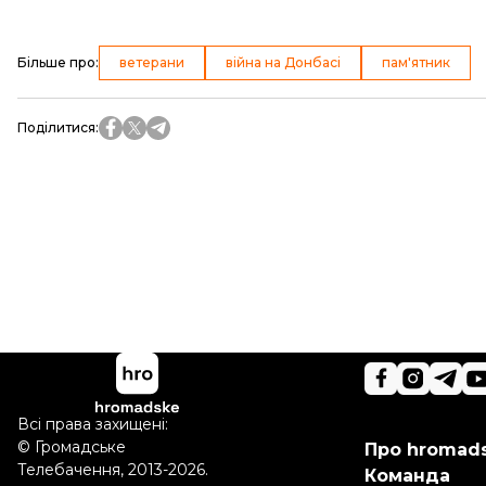
Більше про
:
ветерани
війна на Донбасі
пам'ятник
Поділитися
:
Всі права захищені:
©
Громадське
Про hromad
Телебачення
,
2013-2026.
Команда