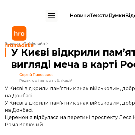
Новини
Тексти
Думки
Від
У Києві відкрили пам’ятник ветеранам АТО у вигляді меча в карті Рос
Головна
Лайфстайл
У Києві відкрили пам’я
вигляді меча в карті Рос
Сергій Пивоваров
Редактор і автор публікацій
У Києві відкрили пам’ятник знак військовим, добр
на Донбасі.
У Києві відкрили пам’ятник знак військовим, добр
на Донбасі.
Церемонія відбулася на перетині проспекту Леся К
Рома Колючий