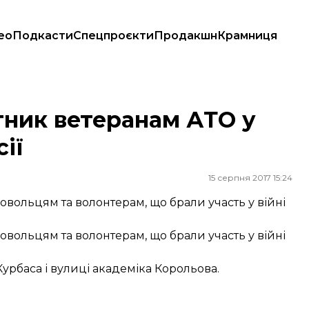
ео
Подкасти
Спецпроєкти
Продакшн
Крамниця
ії
тник ветеранам АТО у
ії
15 серпня 2017 15:24
овольцям та волонтерам, що брали участь у війні
овольцям та волонтерам, що брали участь у війні
урбаса і вулиці академіка Корольова.