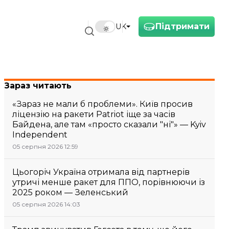
Підтримати
UK
Зараз читають
«Зараз не мали б проблеми». Київ просив
ліцензію на ракети Patriot іще за часів
Байдена, але там «просто сказали "ні"» — Kyiv
Independent
05 серпня 2026 12:59
Цьогоріч Україна отримала від партнерів
утричі менше ракет для ППО, порівнюючи із
2025 роком — Зеленський
05 серпня 2026 14:03