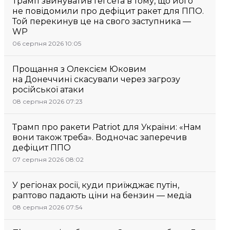
Трамп звинуватив Гегсета в тому, що його
не повідомили про дефіцит ракет для ППО.
Той перекинув це на свого заступника —
WP
06 серпня 2026 10:05
Прощання з Олексієм Юковим
на Донеччині скасували через загрозу
російської атаки
08 серпня 2026 07:23
Трамп про ракети Patriot для України: «Нам
вони також треба». Водночас заперечив
дефіцит ППО
07 серпня 2026 08:02
У регіонах росії, куди приїжджає путін,
раптово падають ціни на бензин — медіа
08 серпня 2026 07:54