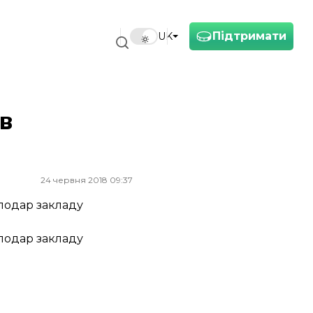
Підтримати
UK
в
24 червня 2018 09:37
сподар закладу
сподар закладу