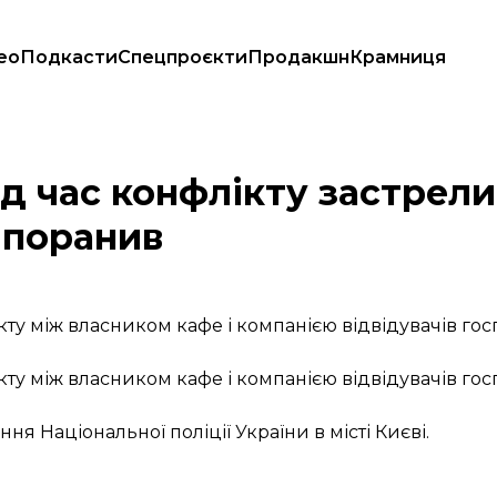
ео
Подкасти
Спецпроєкти
Продакшн
Крамниця
одного поранив
ід час конфлікту застрели
 поранив
кту між власником кафе і компанією відвідувачів го
кту між власником кафе і компанією відвідувачів го
я Національної поліції України в місті Києві.