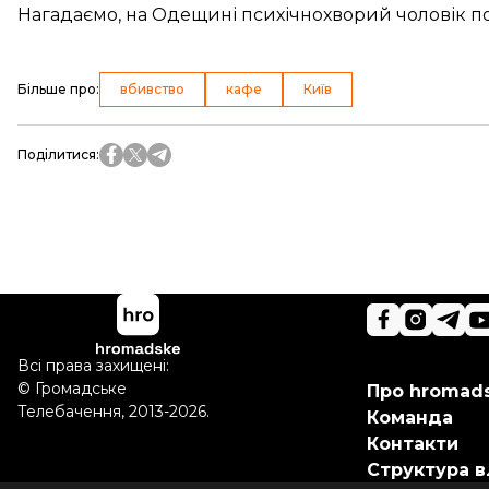
Нагадаємо, на Одещині психічнохворий чоловік
п
Більше про
:
вбивство
кафе
Київ
Поділитися
:
Всі права захищені:
©
Громадське
Про hromad
Телебачення
,
2013-2026.
Команда
Контакти
Структура в