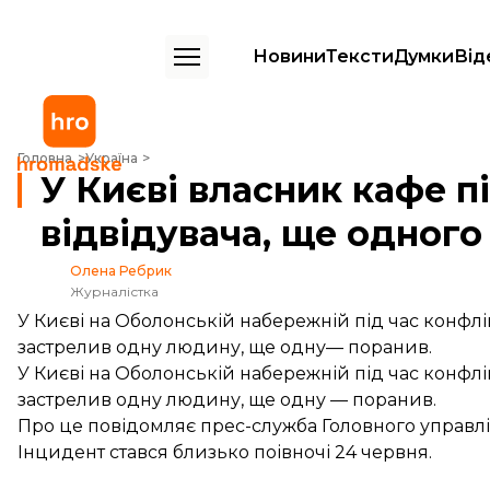
Новини
Тексти
Думки
Від
У Києві власник кафе під час конфлікту застрелив відвідувача, ще 
Головна
Україна
У Києві власник кафе п
відвідувача, ще одного
Олена Ребрик
Журналістка
У Києві на Оболонській набережній під час конфлі
застрелив одну людину, ще одну— поранив.
У Києві на Оболонській набережній під час конфлі
застрелив одну людину, ще одну — поранив.
Про це
повідомляє
прес-служба Головного управлінн
Інцидент стався близько поівночі 24 червня.