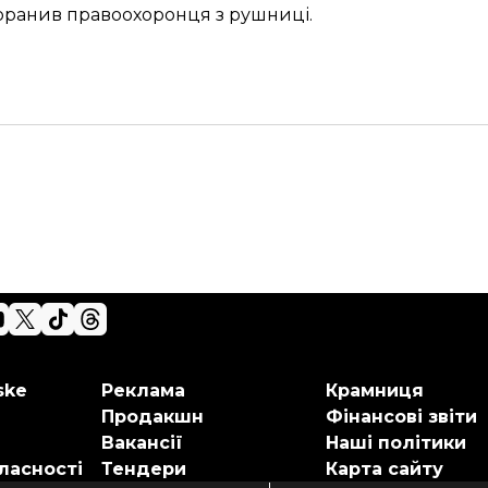
оранив правоохоронця з рушниці.
ske
Реклама
Крамниця
Продакшн
Фінансові звіти
Вакансії
Наші політики
ласності
Тендери
Карта сайту