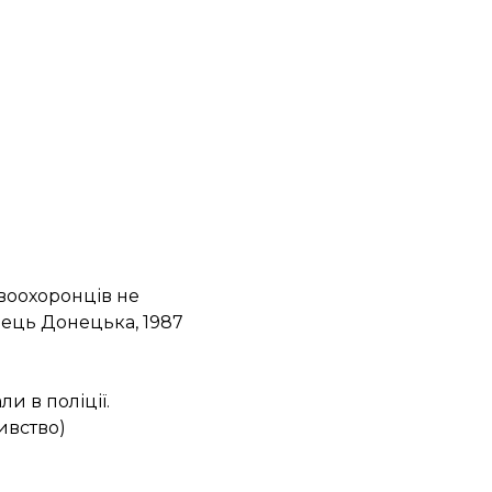
воохоронців не
нець Донецька, 1987
и в поліції.
ивство)