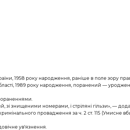
аїни, 1958 року народження, раніше в поле зору пра
бласті, 1989 року народження, поранений — уродже
пораненнями.
 зі знищеними номерами, і стріляні гільзи», — додал
имінального провадження за ч. 2 ст. 115 (Умисне вб
довічне ув'язнення.