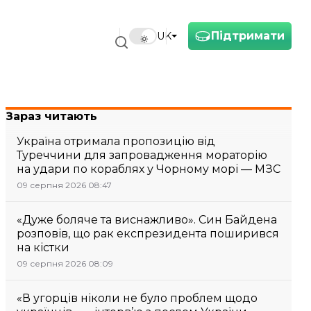
Підтримати
UK
Зараз читають
Україна отримала пропозицію від
Туреччини для запровадження мораторію
на удари по кораблях у Чорному морі — МЗС
09 серпня 2026 08:47
«Дуже боляче та виснажливо». Син Байдена
розповів, що рак експрезидента поширився
на кістки
09 серпня 2026 08:09
«В угорців ніколи не було проблем щодо