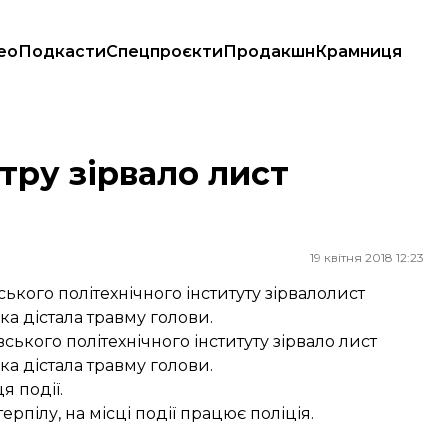
ео
Подкасти
Спецпроєкти
Продакшн
Крамниця
нтру зірвало лист
19 квітня 2018 12:23
ького політехнічного інституту зірвалолист
ка дістала травму голови.
ського політехнічного інституту зірвало лист
ка дістала травму голови.
 події.
ерпілу, на місці події працює поліція.