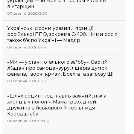
українців» — інтерв’ю з послом України
в Угорщині
07 серпня 2026 12:00
Українські дрони уразили позиції
російської ППО, зокрема С-400. Ними росія
також б'є по Україні — Мадяр
09 серпня 2026 09:41
«Ми — у стані тотального за*обу». Сергій
Жадан про самоцензуру, лідерів думок,
фанатів, творчі кризи, Брехта та загрозу ШІ
09 серпня 2026 09:55
«Шлях родин іноді навіть важчий, ніж у
хлопців у полоні». Мама трьох дітей,
дружина військового й керівниця
Коордштабу
06 серпня 2026 08:00