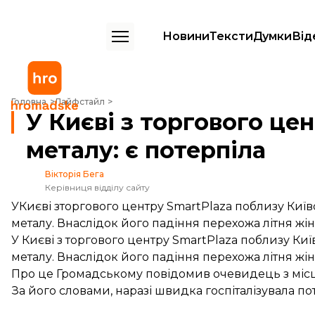
Новини
Тексти
Думки
Від
У Києві з торгового центру зірвало лист металу: є потерпіла
Головна
Лайфстайл
У Києві з торгового це
металу: є потерпіла
Вікторія Бега
Керівниця відділу сайту
УКиєві зторгового центру SmartPlaza поблизу Київс
металу. Внаслідок його падіння перехожа літня жін
У Києві з торгового центру SmartPlaza поблизу Київ
металу. Внаслідок його падіння перехожа літня жін
Про це Громадському повідомив очевидець з місця
За його словами, наразі швидка госпіталізувала пот