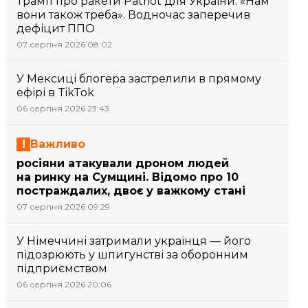
Трамп про ракети Patriot для України: «Нам
вони також треба». Водночас заперечив
дефіцит ППО
07 серпня 2026 08:02
У Мексиці блогера застрелили в прямому
ефірі в TikTok
06 серпня 2026 23:43
Важливо
росіяни атакували дроном людей
на ринку на Сумщині. Відомо про 10
постраждалих, двоє у важкому стані
07 серпня 2026 09:29
У Німеччині затримали українця — його
підозрюють у шпигунстві за оборонним
підприємством
06 серпня 2026 20:06