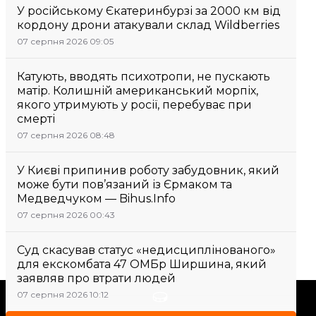
У російському Єкатеринбурзі за 2000 км від
кордону дрони атакували склад Wildberries
07 серпня 2026 09:05
Катують, вводять психотропи, не пускають
матір. Колишній американський морпіх,
якого утримують у росії, перебуває при
смерті
07 серпня 2026 08:48
У Києві припинив роботу забудовник, який
може бути пов’язаний із Єрмаком та
Медведчуком — Bihus.Info
07 серпня 2026 00:43
Суд скасував статус «недисциплінованого»
для екскомбата 47 ОМБр Ширшина, який
заявляв про втрати людей
07 серпня 2026 10:12
Підтримати