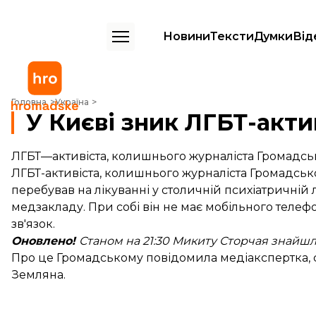
Новини
Тексти
Думки
Від
У Києві зник ЛГБТ-активіст Микита Сторчай
Головна
Україна
У Києві зник ЛГБТ-акт
ЛГБТ—активіста, колишнього журналіста Громадськ
ЛГБТ-активіста, колишнього журналіста Громадськ
перебував на лікуванні у столичній психіатричній л
медзакладу. При собі він не має мобільного телефо
зв'язок.
Оновлено!
Станом на 21:30 Микиту Сторчая знайшли
Про це Громадському повідомила медіакспертка, сп
Земляна.