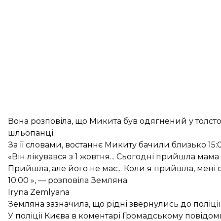
Вона розповіла, що Микита був одягнений у толстов
шльопанці.
За її словами, востаннє Микиту бачили близько 15:
«Він лікувався з 1 жовтня... Сьогодні прийшла мам
Прийшла, але його не має... Коли я прийшла, мені
10:00 », — розповіла Земляна.
Iryna Zemlyana
Земляна зазначила, що рідні звернулись до поліці
У поліції Києва в коментарі Громадському повідо