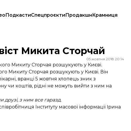
ео
Подкасти
Спецпроєкти
Продакшн
Крамниця
ивіст Микита Сторчай
05 жовтня 2018 20:14
ого Микиту Сторчая розшукують у Києві.
ого Микиту Сторчая розшукують у Києві. Він
ікарні, вранці 5 жовтня хлопець зник з
ну чи коштів, рідні не можуть вийти з ним на
 друзі, з ним все гаразд.
івробітниця Інституту масової інформації Ірина