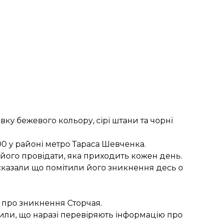
ку бежевого кольору, сірі штани та чорні
00 у районі метро Тараса Шевченка.
а його провідати, яка приходить кожен день.
 сказали що помітили його зникнення десь о
ї про зникнення Сторчая.
мили, що наразі перевіряють інформацію про