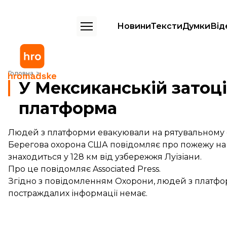
Новини
Тексти
Думки
Від
У Мексиканській затоці палає нафтова платформа
Головна
У Мексиканській затоці
платформа
Людей з платформи евакуювали на рятувальному с
Берегова охорона США повідомляє про пожежу на 
знаходиться у 128 км від узбережжя Луізіани.
Про це
повідомляє
Associated Press.
Згідно з повідомленням Охорони, людей з платфо
постраждалих інформації немає.