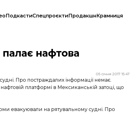
ео
Подкасти
Спецпроєкти
Продакшн
Крамниця
 палає нафтова
05 січня 2017 15:47
удні. Про постраждалих інформації немає.
нафтовій платформі в Мексиканській затоці, що
рми евакуювали на рятувальному судні. Про