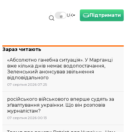
Підтримати
UK
Зараз читають
«Абсолютно ганебна ситуація». У Марганці
вже кілька днів немає водопостачання,
Зеленський анонсував звільнення
відповідального
07 серпня 2026 07:25
російського військового вперше судять за
зґвалтування українки. Що він розповів
журналістам?
07 серпня 2026 00:13