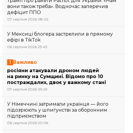
Трамп про ракети Patriot для України: «Нам
вони також треба». Водночас заперечив
дефіцит ППО
07 серпня 2026 08:02
У Мексиці блогера застрелили в прямому
ефірі в TikTok
06 серпня 2026 23:43
Важливо
росіяни атакували дроном людей
на ринку на Сумщині. Відомо про 10
постраждалих, двоє у важкому стані
07 серпня 2026 09:29
У Німеччині затримали українця — його
підозрюють у шпигунстві за оборонним
підприємством
06 серпня 2026 20:06