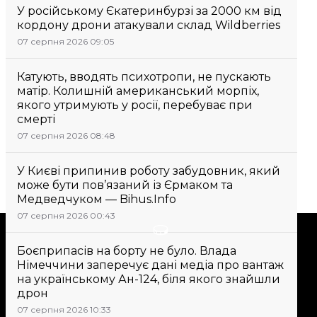
У російському Єкатеринбурзі за 2000 км від
кордону дрони атакували склад Wildberries
07 серпня 2026 09:05
Катують, вводять психотропи, не пускають
матір. Колишній американський морпіх,
якого утримують у росії, перебуває при
смерті
07 серпня 2026 08:48
У Києві припинив роботу забудовник, який
може бути пов’язаний із Єрмаком та
Медведчуком — Bihus.Info
07 серпня 2026 00:43
Підтримати
Боєприпасів на борту не було. Влада
Німеччини заперечує дані медіа про вантаж
Підтримай hromadske.
на українському Ан-124, біля якого знайшли
дрон
Ми працюємо для тебе та
завдяки тобі. Будь нашим
07 серпня 2026 10:33