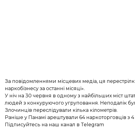
За повідомленнями місцевих медіа, ця перестрілка
наркобізнесу за останні місяці».
У ніч на 30 червня в одному з найбільших міст шт
людей з конкуруючого угруповання. Неподалік була 
Злочинців переслідували кілька кілометрів.
Раніше у Панамі
арештували 64 наркоторговців
з 4
Підписуйтесь на
наш канал
в Telegram