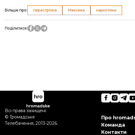
Більше про
:
перестрілка
Мексика
наркотики
Поділитися
:
Всі права захищені:
©
Громадське
Про hromad
Телебачення
,
2013-2026.
Команда
Контакти