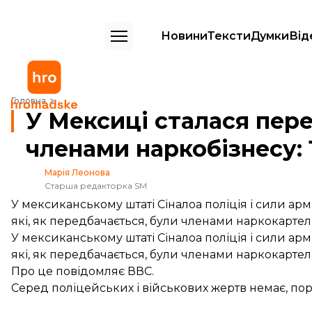
Новини
Тексти
Думки
Від
У Мексиці сталася перестрілка між поліцією і членами наркобізнесу
Головна
У Мексиці сталася пере
членами наркобізнесу: 
Марія Леонова
Старша редакторка SM
У мексиканському штаті Сіналоа поліція і сили ар
які, як передбачається, були членами наркокартел
У мексиканському штаті Сіналоа поліція і сили ар
які, як передбачається, були членами наркокартелю
Про це
повідомляє
ВВС.
Серед поліцейських і військових жертв немає, пор