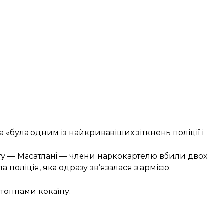
 «була одним із найкривавіших зіткнень поліції і
ату — Масатлані — члени наркокартелю вбили двох
поліція, яка одразу зв’язалася з армією.
 тоннами кокаїну.