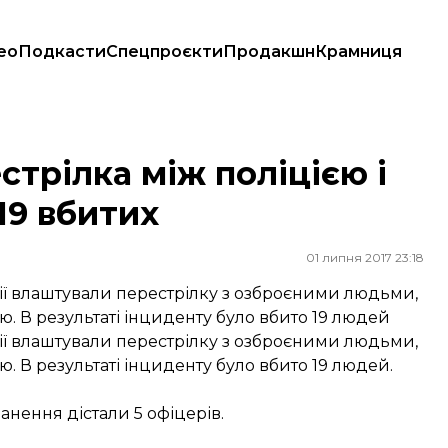
ео
Подкасти
Спецпроєкти
Продакшн
Крамниця
: 19 вбитих
стрілка між поліцією і
19 вбитих
01 липня 2017 23:18
мії влаштували перестрілку з озброєними людьми,
ю. В результаті інциденту було вбито 19 людей
мії влаштували перестрілку з озброєними людьми,
. В результаті інциденту було вбито 19 людей.
анення дістали 5 офіцерів.