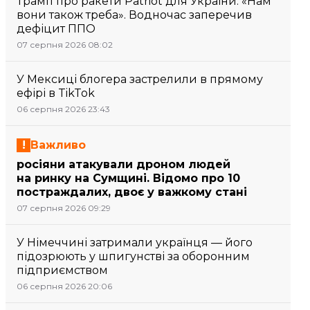
Трамп про ракети Patriot для України: «Нам
вони також треба». Водночас заперечив
дефіцит ППО
07 серпня 2026 08:02
У Мексиці блогера застрелили в прямому
ефірі в TikTok
06 серпня 2026 23:43
Важливо
росіяни атакували дроном людей
на ринку на Сумщині. Відомо про 10
постраждалих, двоє у важкому стані
07 серпня 2026 09:29
У Німеччині затримали українця — його
підозрюють у шпигунстві за оборонним
підприємством
06 серпня 2026 20:06