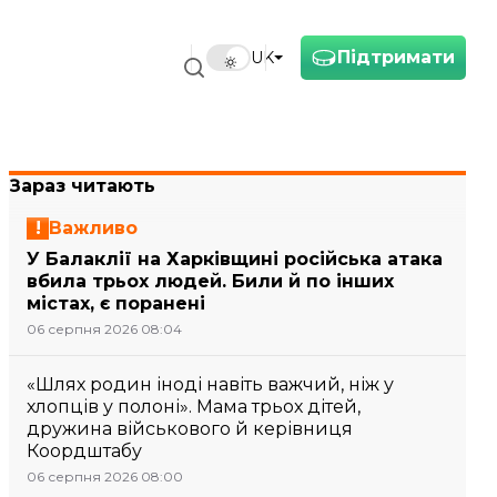
Підтримати
UK
Зараз читають
Важливо
У Балаклії на Харківщині російська атака
вбила трьох людей. Били й по інших
містах, є поранені
06 серпня 2026 08:04
«Шлях родин іноді навіть важчий, ніж у
хлопців у полоні». Мама трьох дітей,
дружина військового й керівниця
Коордштабу
06 серпня 2026 08:00