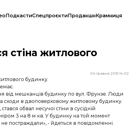
ео
Подкасти
Спецпроєкти
Продакшн
Крамниця
ся стіна житлового
04 травня 2015 14:02
 житлового будинку.
емає.
ня від мешканців будинку по вул. Фрунзе. Люди
та сходи в двоповерховому житловому будинку.
стався обвал несучої стіни в сусідній
міром 3 на 8 м кв. У будинку на той момент
и не постраждали», - йдеться в повідомленні.