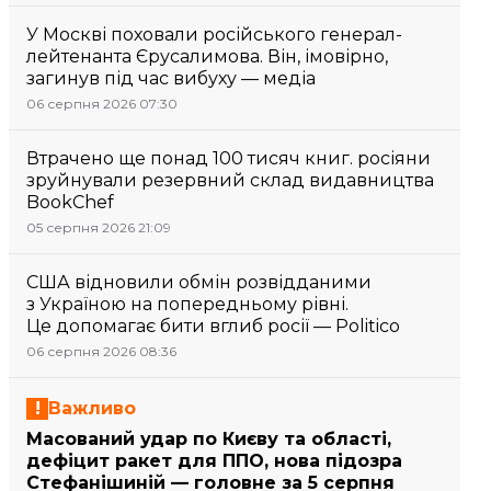
У Москві поховали російського генерал-
лейтенанта Єрусалимова. Він, імовірно,
загинув під час вибуху — медіа
06 серпня 2026 07:30
Втрачено ще понад 100 тисяч книг. росіяни
зруйнували резервний склад видавництва
BookChef
05 серпня 2026 21:09
США відновили обмін розвідданими
з Україною на попередньому рівні.
Це допомагає бити вглиб росії — Politico
06 серпня 2026 08:36
Важливо
Масований удар по Києву та області,
дефіцит ракет для ППО, нова підозра
Стефанішиній — головне за 5 серпня