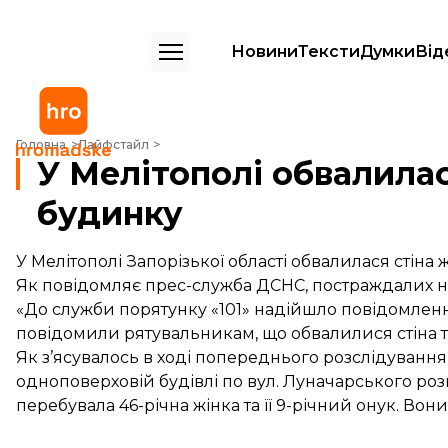
Новини
Тексти
Думки
Від
У Мелітополі обвалилася стіна житлового будинку
Головна
Лайфстайл
У Мелітополі обвалила
будинку
У Мелітополі Запорізької області обвалилася стіна
Як повідомляє прес-служба ДСНС, постраждалих н
«До служби порятунку «101» надійшло повідомлен
повідомили рятувальникам, що обвалилися стіна 
Як з’ясувалось в ході попереднього розслідування, 
одноповерховій будівлі по вул. Луначарського роз
перебувала 46-річна жінка та її 9-річний онук. Вон