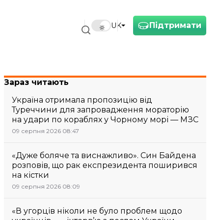
Підтримати
UK
Зараз читають
Україна отримала пропозицію від
Туреччини для запровадження мораторію
на удари по кораблях у Чорному морі — МЗС
09 серпня 2026 08:47
«Дуже боляче та виснажливо». Син Байдена
розповів, що рак експрезидента поширився
на кістки
09 серпня 2026 08:09
«В угорців ніколи не було проблем щодо