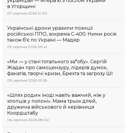
українців» — інтерв’ю з послом України
в Угорщині
07 серпня 2026 12:00
Українські дрони уразили позиції
російської ППО, зокрема С-400. Ними росія
також б'є по Україні — Мадяр
09 серпня 2026 09:41
«Ми — у стані тотального за*обу». Сергій
Жадан про самоцензуру, лідерів думок,
фанатів, творчі кризи, Брехта та загрозу ШІ
09 серпня 2026 09:55
«Шлях родин іноді навіть важчий, ніж у
хлопців у полоні». Мама трьох дітей,
дружина військового й керівниця
Коордштабу
06 серпня 2026 08:00