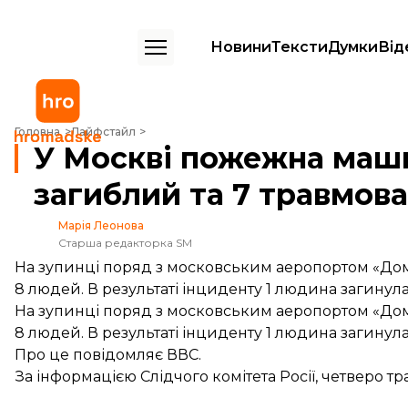
Новини
Тексти
Думки
Від
У Москві пожежна машина збила 8 людей: 1 загиблий та 7 травмов
Головна
Лайфстайл
У Москві пожежна маши
загиблий та 7 травмов
Марія Леонова
Старша редакторка SM
На зупинці поряд з московським аеропортом «
8 людей. В результаті інциденту 1 людина загинула
На зупинці поряд з московським аеропортом «
8 людей. В результаті інциденту 1 людина загинула,
Про це
повідомляє
ВВС.
За інформацією Слідчого комітета Росії, четверо тр