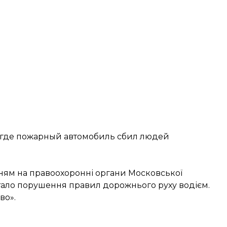
 где пожарный автомобиль сбил людей
ням на правоохоронні органи Московської
тало порушення правил дорожнього руху водієм.
во».