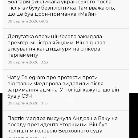
Болгарія викликала українського посла
після вибуху безпілотника. Там вважають,
що це був дрон-приманка «Майя»
09 серпня 2026 09:12
Депутатка опозиції Косова закидала
прем'єр-міністра яйцями. Він відклав
висування кандидатури на спікера
парламенту
09 серпня 2026 10:53
Чат у Telegram про протести проти
відставки Федорова видалили після
затримання адміна. У поліції кажуть, що він
був у СЗЧ
Підтримати
09 серпня 2026 10:16
Партія Мадяра висунула Андраша Баку на
Підтримай hromadske.
посаду президента Угорщини. Він був
Ми працюємо для тебе та
колишнім головою Верховного суду
завдяки тобі. Будь нашим
09 серпня 2026 11:30