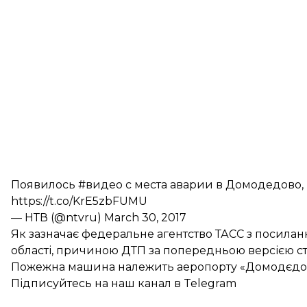
Появилось
#видео
с места аварии в Домодедово,
https://t.co/KrE5zbFUMU
— НТВ (@ntvru)
March 30, 2017
Як
зазначає
федеральне агентство ТАСС з посилан
області, причиною ДТП за попередньою версією с
Пожежна машина належить аеропорту «Домодєдо
Підписуйтесь на
наш канал
в Telegram