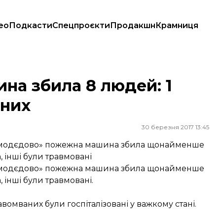
ео
Подкасти
Спецпроєкти
Продакшн
Крамниця
аних
на збила 8 людей: 1
аних
30 березня 2017 13:45
Домодєдово» пожежна машина збила щонайменше
, інші були травмовані
Домодєдово» пожежна машина збила щонайменше
 інші були травмовані.
авомваних були госпіталізовані у важкому стані.