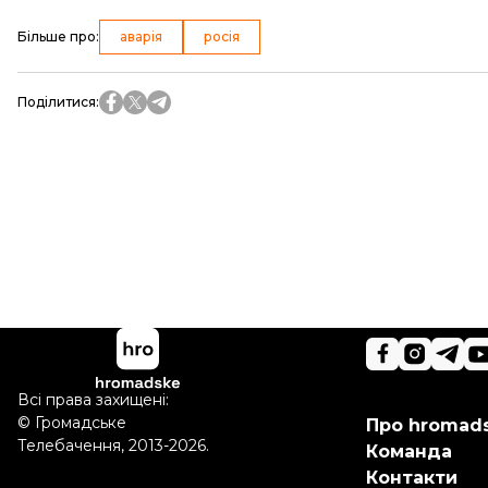
Більше про
:
аварія
росія
Поділитися
:
Всі права захищені:
©
Громадське
Про hromad
Телебачення
,
2013-2026.
Команда
Контакти