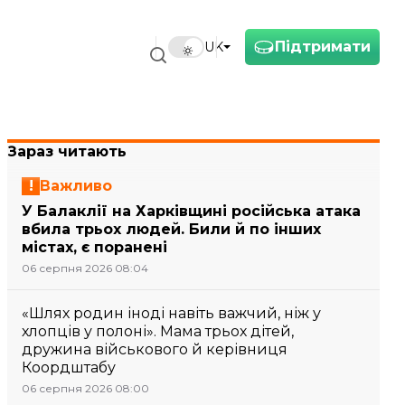
Підтримати
UK
Зараз читають
Важливо
У Балаклії на Харківщині російська атака
вбила трьох людей. Били й по інших
містах, є поранені
06 серпня 2026 08:04
«Шлях родин іноді навіть важчий, ніж у
хлопців у полоні». Мама трьох дітей,
дружина військового й керівниця
Коордштабу
06 серпня 2026 08:00