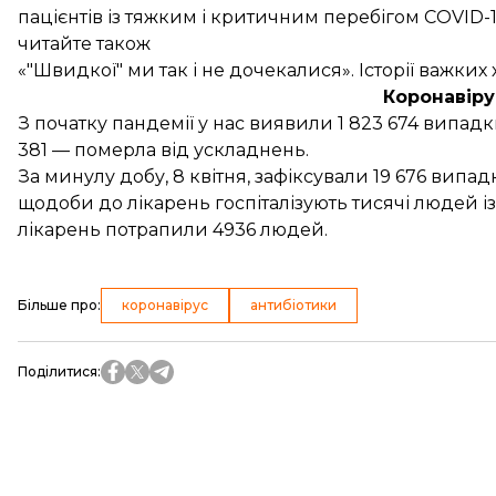
пацієнтів із тяжким і критичним перебігом COVID-1
читайте також
«"Швидкої" ми так і не дочекалися». Історії важких
Коронавіру
З початку пандемії у нас виявили 1 823 674 випадк
381 — померла від ускладнень.
За минулу добу, 8 квітня,
зафіксували
19 676 випад
щодоби до лікарень госпіталізують тисячі людей і
лікарень потрапили 4936 людей.
Більше про
:
коронавірус
антибіотики
Поділитися
: