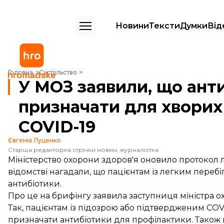
Новини
Тексти
Думки
Від
У МОЗ заявили, що антибіотики заборонено призначати для хворих
Головна
Суспільство
У МОЗ заявили, що ант
призначати для хворих
COVID-19
Євгенія Луценко
Старша редакторка стрічки новин, журналістка
Міністерство охорони здоров'я оновило протокол 
відомстві нагадали, що пацієнтам із легким пере
антибіотики.
Про це на брифінгу
заявила
заступниця міністра о
Так, пацієнтам із підозрою або підтвердженим COV
призначати антибіотики для профілактики. Також 