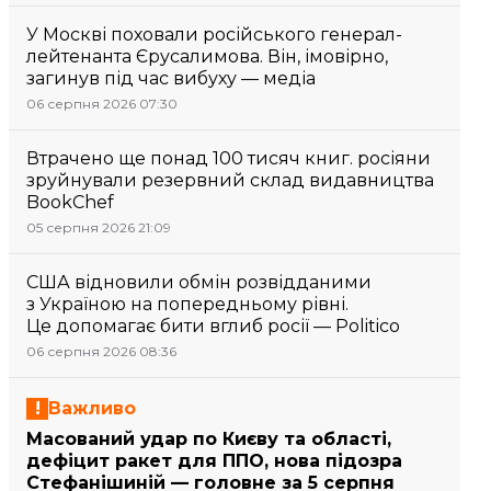
У Москві поховали російського генерал-
лейтенанта Єрусалимова. Він, імовірно,
загинув під час вибуху — медіа
06 серпня 2026 07:30
Втрачено ще понад 100 тисяч книг. росіяни
зруйнували резервний склад видавництва
BookChef
05 серпня 2026 21:09
США відновили обмін розвідданими
з Україною на попередньому рівні.
Це допомагає бити вглиб росії — Politico
06 серпня 2026 08:36
Важливо
Масований удар по Києву та області,
дефіцит ракет для ППО, нова підозра
Стефанішиній — головне за 5 серпня