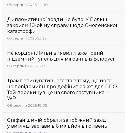
05 серпня 2026 22:00
Дипломатичної зради не було. У Польщі
закрили 10-річну справу щодо Смоленської
катастрофи
05 серпня 2026 23:22
На кордоні Литви виявили вже третій
підземний тунель для мігрантів із Білорусі
05 серпня 2026 22:55
Трамп звинуватив Гегсета в тому, що його
не повідомили про дефіцит ракет для ППО.
Той перекинув це на свого заступника —
WP
06 серпня 2026 10:05
Стефанішиній обрали запобіжний захід
у вигляді застави в 6 мільйонів гривень
06 серпня 2026 09:43