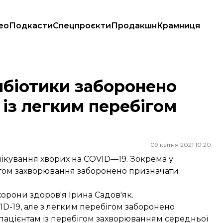
ео
Подкасти
Спецпроєкти
Продакшн
Крамниця
 із легким перебігом COVID-19
ибіотики заборонено
 із легким перебігом
09 квітня 2021 10:20
лікування хворих на COVID—19. Зокрема у
бігом захворювання заборонено призначати
хорони здоров'я Ірина Садов'як.
ID-19, але з легким перебігом заборонено
пацієнтам із перебігом захворюванням середньої