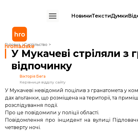
Новини
Тексти
Думки
Від
У Мукачеві стріляли з гранатомета у комплекс відпочинку
Головна
Суспільство
У Мукачеві стріляли з 
відпочинку
Вікторія Бега
Керівниця відділу сайту
У Мукачеві невідомий поцілив з гранатомета у к
дах альтанки, що розміщена на території, та прим
розслідування події.
Про це
повідомили
у поліції області.
Повідомлення про інцидент на вулиці Підловач
четверту ночі.