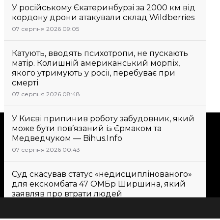
У російському Єкатеринбурзі за 2000 км від
кордону дрони атакували склад Wildberries
07 серпня 2026 09:05
Катують, вводять психотропи, не пускають
матір. Колишній американський морпіх,
якого утримують у росії, перебуває при
смерті
07 серпня 2026 08:48
У Києві припинив роботу забудовник, який
Підтримати
може бути пов’язаний із Єрмаком та
Медведчуком — Bihus.Info
07 серпня 2026 00:43
Підтримай hromadske.
Ми працюємо для тебе та
Суд скасував статус «недисциплінованого»
завдяки тобі. Будь нашим
для екскомбата 47 ОМБр Ширшина, який
другом
заявляв про втрати людей
07 серпня 2026 10:12