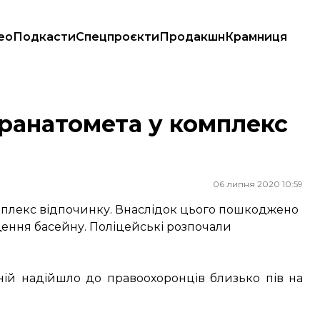
ео
Подкасти
Спецпроєкти
Продакшн
Крамниця
гранатомета у комплекс
06 липня 2020 10:59
омплекс відпочинку. Внаслідок цього пошкоджено
іщення басейну. Поліцейські розпочали
ній надійшло до правоохоронців близько пів на