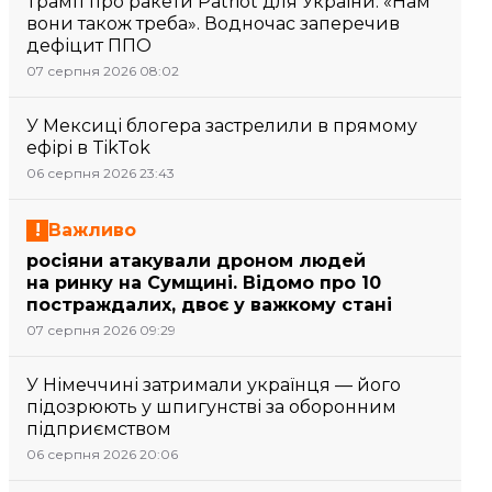
Трамп про ракети Patriot для України: «Нам
вони також треба». Водночас заперечив
дефіцит ППО
07 серпня 2026 08:02
У Мексиці блогера застрелили в прямому
ефірі в TikTok
06 серпня 2026 23:43
Важливо
росіяни атакували дроном людей
на ринку на Сумщині. Відомо про 10
постраждалих, двоє у важкому стані
07 серпня 2026 09:29
У Німеччині затримали українця — його
підозрюють у шпигунстві за оборонним
підприємством
06 серпня 2026 20:06