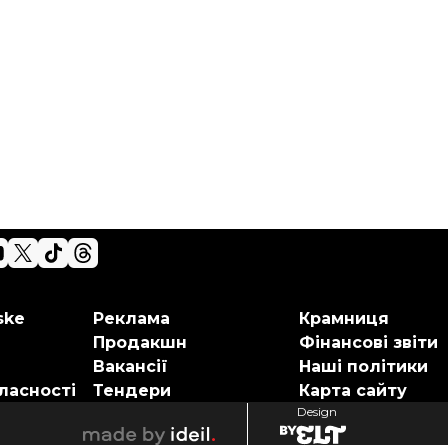
ske
Реклама
Крамниця
Продакшн
Фінансові звіти
Вакансії
Наші політики
ласності
Тендери
Карта сайту
Design
elt
ideil