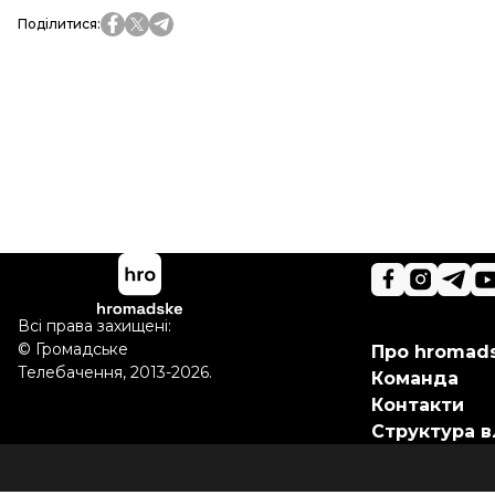
Поділитися
:
Всі права захищені:
©
Громадське
Про hromad
Телебачення
,
2013-2026.
Команда
Контакти
Структура в