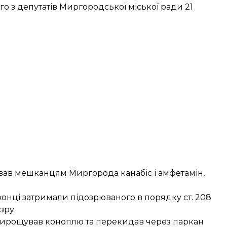
о з депутатів Миргородської міської ради 21
давав мешканцям Миргорода канабіс і амфетамін,
ронці затримали підозрюваного в порядку ст. 208
зру.
ирощував коноплю та перекидав через паркан