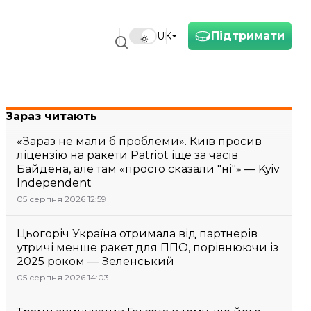
Підтримати
UK
Зараз читають
«Зараз не мали б проблеми». Київ просив
ліцензію на ракети Patriot іще за часів
Байдена, але там «просто сказали "ні"» — Kyiv
Independent
05 серпня 2026 12:59
Цьогоріч Україна отримала від партнерів
утричі менше ракет для ППО, порівнюючи із
2025 роком — Зеленський
05 серпня 2026 14:03