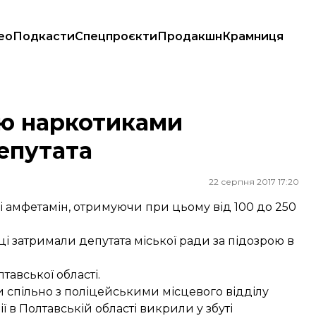
ео
Подкасти
Спецпроєкти
Продакшн
Крамниця
та
лю наркотиками
епутата
22 серпня 2017 17:20
 амфетамін, отримуючи при цьому від 100 до 250
ці затримали депутата міської ради за підозрою в
тавської області.
 спільно з поліцейськими місцевого відділу
ї в Полтавській області викрили у збуті