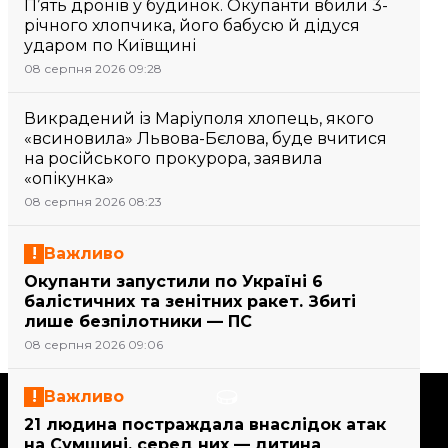
П’ять дронів у будинок. Окупанти вбили 3-
річного хлопчика, його бабусю й дідуся
ударом по Київщині
08 серпня 2026 09:28
Викрадений із Маріуполя хлопець, якого
«всиновила» Львова-Бєлова, буде вчитися
на російського прокурора, заявила
«опікунка»
08 серпня 2026 08:23
Важливо
Окупанти запустили по Україні 6
балістичних та зенітних ракет. Збиті
лише безпілотники — ПС
08 серпня 2026 09:06
Важливо
Підтримати
21 людина постраждала внаслідок атак
на Сумщині, серед них — дитина