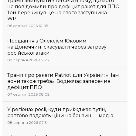
Трамп звинуватив Гегсета в тому, що його
не повідомили про дефіцит ракет для ППО.
Той перекинув це на свого заступника —
WP
06 серпня 2026 10:05
Прощання з Олексієм Юковим
на Донеччині скасували через загрозу
російської атаки
08 серпня 2026 07:23
Трамп про ракети Patriot для України: «Нам
вони також треба». Водночас заперечив
дефіцит ППО
07 серпня 2026 08:02
У регіонах росії, куди приїжджає путін,
раптово падають ціни на бензин — медіа
08 серпня 2026 07:54