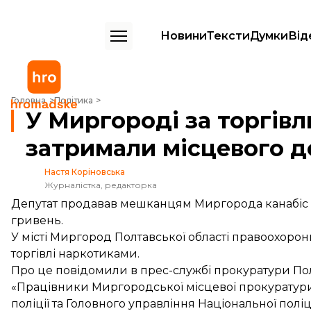
Новини
Тексти
Думки
Від
У Миргороді за торгівлю наркотиками затримали місцевого депута
Головна
Політика
У Миргороді за торгів
затримали місцевого д
Настя Коріновська
Журналістка, редакторка
Депутат продавав мешканцям Миргорода канабіс і
гривень.
У місті Миргород Полтавської області правоохорон
торгівлі наркотиками.
Про це
повідомили
в прес-службі прокуратури Пол
«Працівники Миргородської місцевої прокуратури
поліції та Головного управління Національної поліці