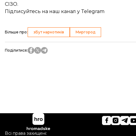
СІЗО
.
Підписуйтесь на
наш канал
у Telegram
Більше про
:
зБут наркотиків
Миргород
Поділитися
:
Всі права захищені: