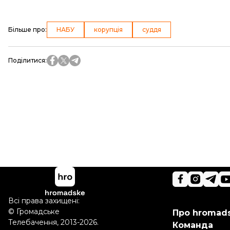
Більше про
:
НАБУ
корупція
суддя
Поділитися
:
Всі права захищені:
©
Громадське
Про hromad
Телебачення
,
2013-2026.
Команда