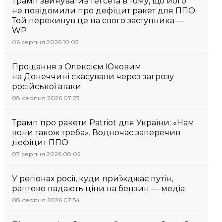
Трамп звинуватив Гегсета в тому, що його
не повідомили про дефіцит ракет для ППО.
Той перекинув це на свого заступника —
WP
06 серпня 2026 10:05
Прощання з Олексієм Юковим
на Донеччині скасували через загрозу
російської атаки
08 серпня 2026 07:23
Трамп про ракети Patriot для України: «Нам
вони також треба». Водночас заперечив
дефіцит ППО
07 серпня 2026 08:02
У регіонах росії, куди приїжджає путін,
раптово падають ціни на бензин — медіа
08 серпня 2026 07:54