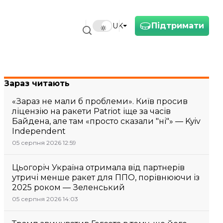
Підтримати
UK
Зараз читають
«Зараз не мали б проблеми». Київ просив
ліцензію на ракети Patriot іще за часів
Байдена, але там «просто сказали "ні"» — Kyiv
Independent
05 серпня 2026 12:59
Цьогоріч Україна отримала від партнерів
утричі менше ракет для ППО, порівнюючи із
2025 роком — Зеленський
05 серпня 2026 14:03