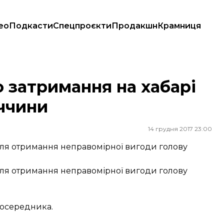
ео
Подкасти
Спецпроєкти
Продакшн
Крамниця
неччини
 затримання на хабарі
ччини
14 грудня 2017 23:00
ля отримання неправомірної вигоди голову
ля отримання неправомірної вигоди голову
посередника.