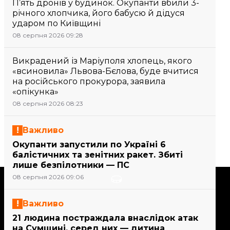
П’ять дронів у будинок. Окупанти вбили 3-
річного хлопчика, його бабусю й дідуся
ударом по Київщині
08 серпня 2026 09:28
Викрадений із Маріуполя хлопець, якого
«всиновила» Львова-Бєлова, буде вчитися
на російського прокурора, заявила
«опікунка»
08 серпня 2026 08:23
Важливо
Окупанти запустили по Україні 6
балістичних та зенітних ракет. Збиті
лише безпілотники — ПС
08 серпня 2026 09:06
Підтримати
Важливо
Підтримай hromadske.
21 людина постраждала внаслідок атак
Ми працюємо для тебе та
на Сумщині, серед них — дитина