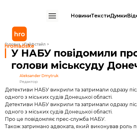
Новини
Тексти
Думки
Від
У НАБУ повідомили про затримання на хабарі голови міськсуду До
Головна
Лайфстайл
У НАБУ повідомили про
голови міськсуду Доне
Aleksander Dmytruk
Редактор
Детективи НАБУ викрили та затримали одразу піс
одного з міських судів Донецької області.
Детективи НАБУ викрили та затримали одразу піс
одного з міських судів Донецької області.
Про це
повідомляє
прес-служба НАБУ.
Також затримано адвоката, який виконував роль 