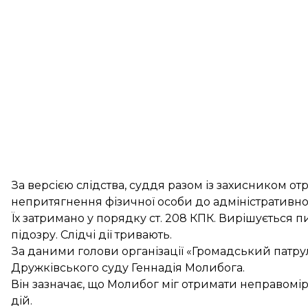
За версією слідства, суддя разом із захисником о
непритягнення фізичної особи до адміністративної
Їх затримано у порядку ст. 208 КПК. Вирішується
підозру. Слідчі дії тривають.
За
даними
голови організації «Громадський патр
Дружківського суду Геннадія Молибога.
Він зазначає, що Молибог міг отримати неправомі
дій.