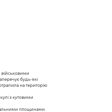
и військовими
аперечує будь-які
отрапила на територію
 кулі з
кутовими
ивальними площинами.