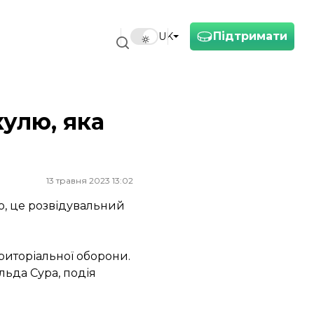
Підтримати
UK
улю, яка
13 травня 2023 13:02
но, це розвідувальний
риторіальної оборони.
льда Сура, подія