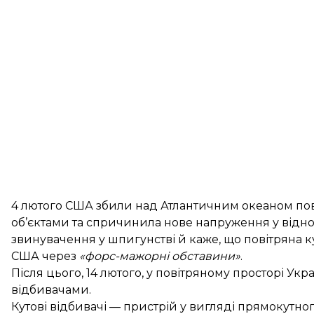
4 лютого США
збили над Атлантичним океаном
пов
об’єктами та спричинила нове напруження у відно
звинувачення у шпигунстві й каже, що повітряна 
США через
«форс-мажорні обставини»
.
Після цього, 14 лютого, у повітряному просторі Укр
відбивачами
.
Кутові відбивачі — пристрій у вигляді прямокут