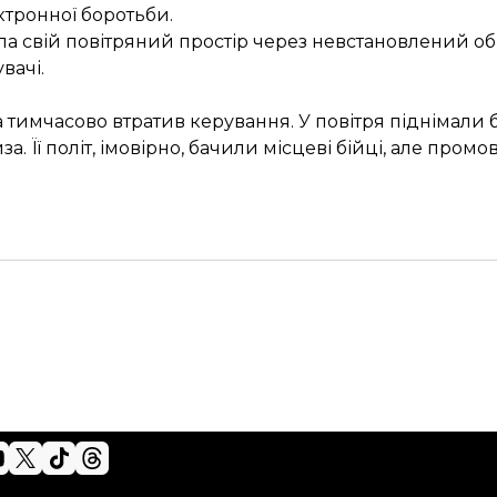
ектронної боротьби.
ла свій повітряний простір через невстановлений об’єк
вачі.
 тимчасово втратив керування. У повітря піднімали
. Її політ, імовірно, бачили місцеві бійці, але пром