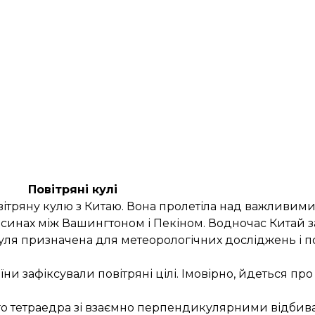
Повітряні кулі
ітряну кулю з Китаю. Вона пролетіла над важливим
синах між Вашингтоном і Пекіном. Водночас Китай з
куля призначена для метеорологічних досліджень і п
аїни
зафіксували
повітряні цілі. Імовірно, йдеться про
ного тетраедра зі взаємно перпендикулярними відб