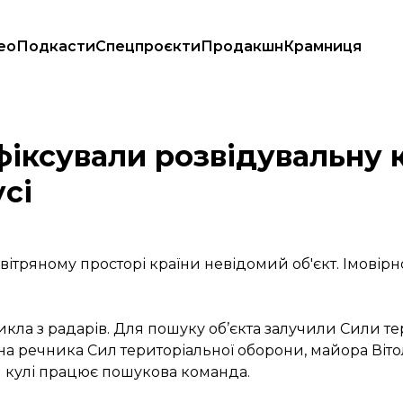
ео
Подкасти
Спецпроєкти
Продакшн
Крамниця
 з боку Білорусі
іксували розвідувальну к
усі
вітряному просторі країни невідомий об'єкт. Імовір
икла з радарів. Для пошуку об’єкта залучили Сили те
а речника Сил територіальної оборони, майора Віто
ня кулі працює пошукова команда.