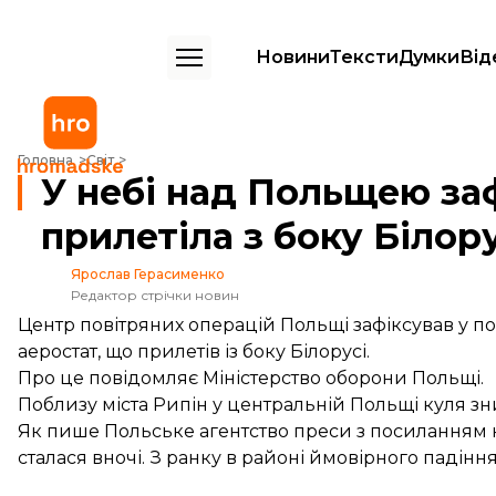
Новини
Тексти
Думки
Від
У небі над Польщею зафіксували розвідувальну кулю, яка прилетіла
Головна
Світ
У небі над Польщею заф
прилетіла з боку Білор
Ярослав Герасименко
Редактор стрічки новин
Центр повітряних операцій Польщі зафіксував у по
аеростат, що прилетів із боку Білорусі.
Про це
повідомляє
Міністерство оборони Польщі.
Поблизу міста Рипін у центральній Польщі куля зн
Як
пише
Польське агентство преси з посиланням н
сталася вночі. З ранку в районі ймовірного падін