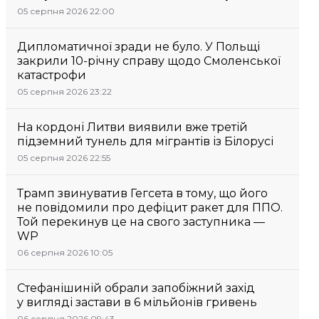
05 серпня 2026 22:00
Дипломатичної зради не було. У Польщі
закрили 10-річну справу щодо Смоленської
катастрофи
05 серпня 2026 23:22
На кордоні Литви виявили вже третій
підземний тунель для мігрантів із Білорусі
05 серпня 2026 22:55
Трамп звинуватив Гегсета в тому, що його
не повідомили про дефіцит ракет для ППО.
Той перекинув це на свого заступника —
WP
06 серпня 2026 10:05
Стефанішиній обрали запобіжний захід
у вигляді застави в 6 мільйонів гривень
06 серпня 2026 09:43