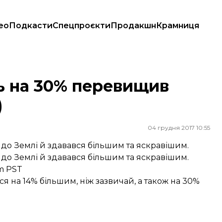
ео
Подкасти
Спецпроєкти
Продакшн
Крамниця
ць на 30% перевищив
)
04 грудня 2017 10:55
 до Землі й здавався більшим та яскравішим.
 до Землі й здавався більшим та яскравішим.
pm PST
ся на 14% більшим, ніж зазвичай, а також на 30%