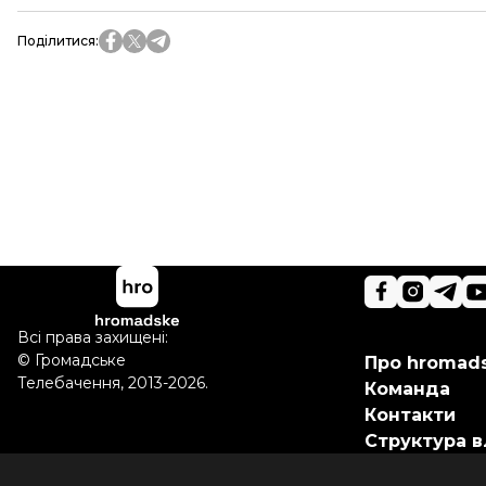
Поділитися
:
Всі права захищені:
©
Громадське
Про hromad
Телебачення
,
2013-2026.
Команда
Контакти
Структура в