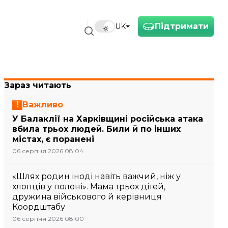
Підтримати
UK
Зараз читають
Важливо
У Балаклії на Харківщині російська атака
вбила трьох людей. Били й по інших
містах, є поранені
06 серпня 2026 08:04
«Шлях родин іноді навіть важчий, ніж у
хлопців у полоні». Мама трьох дітей,
дружина військового й керівниця
Коордштабу
06 серпня 2026 08:00