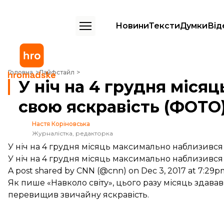
Новини
Тексти
Думки
Від
У ніч на 4 грудня місяць на 30% перевищив свою яскравість (ФОТО)
Головна
Лайфстайл
У ніч на 4 грудня міся
свою яскравість (ФОТО
Настя Коріновська
Журналістка, редакторка
У ніч на 4 грудня місяць максимально наблизився
У ніч на 4 грудня місяць максимально наблизився
A post shared by CNN (@cnn)
on Dec 3, 2017 at 7:29
Як
пише
«Навколо світу», цього разу місяць здавав
перевищив звичайну яскравість.