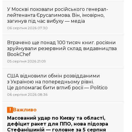
У Москві поховали російського генерал-
лейтенанта Єрусалимова. Він, імовірно,
загинув під час вибуху — медіа
06 серпня 2026 07:30
Втрачено ще понад 100 тисяч книг. росіяни
зруйнували резервний склад видавництва
BookChef
05 серпня 2026 21:09
США відновили обмін розвідданими
з Україною на попередньому рівні.
Це допомагає бити вглиб росії — Politico
06 серпня 2026 08:36
Важливо
Масований удар по Києву та області,
дефіцит ракет для ППО, нова підозра
Стефанішиній — головне за 5 серпня