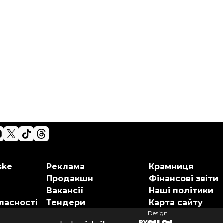
ske
Реклама
Крамниця
Продакшн
Фінансові звіти
Вакансії
Наші політики
ласності
Тендери
Карта сайту
Design