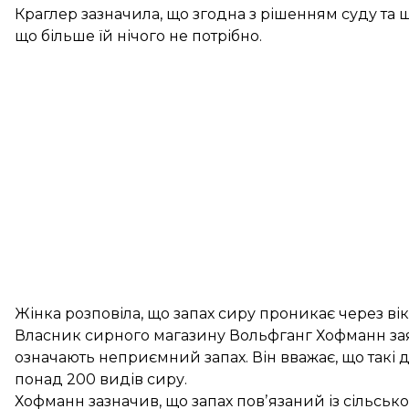
Краглер зазначила, що згодна з рішенням суду та 
що більше їй нічого не потрібно.
Жінка розповіла, що запах сиру проникає через вікн
Власник сирного магазину Вольфганг Хофманн зая
означають неприємний запах. Він вважає, що такі д
понад 200 видів сиру.
Хофманн зазначив, що запах повʼязаний із сільськ