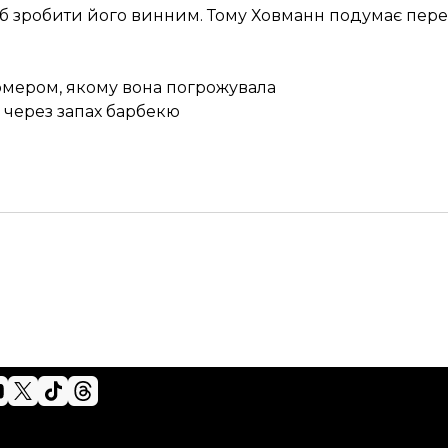
б зробити його винним. Тому Ховманн подумає перев
ермером, якому вона погрожувала
в через запах барбекю