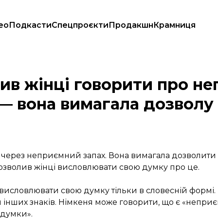
ео
Подкасти
Спецпроєкти
Продакшн
Крамниця
магазину сиру — вона вимагала дозволу клеїти наліпки
лив жінці говорити про н
 — вона вимагала дозволу
 через неприємний запах. Вона вимагала дозволити ї
озволив жінці висловлювати свою думку про це.
висловлювати свою думку тільки в словесній формі.
 інших знаків. Німкеня може говорити, що є «неприєм
 думки».