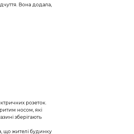
дчуття. Вона додала,
лектричних розеток.
ритим носом, які
газині зберігають
в, що жителі будинку