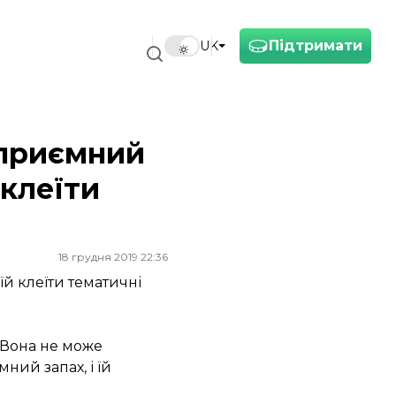
Підтримати
UK
еприємний
 клеїти
18 грудня 2019 22:36
й клеїти тематичні
 Вона не може
ний запах, і їй