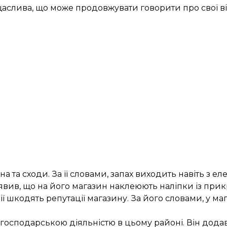
щаслива, що може продовжувати говорити про свої ві
а та сходи. За її словами, запах виходить навіть з е
вив, що на його магазин наклеюють наліпки із прик
ії шкодять репутації магазину. За його словами, у ма
огосподарською діяльністю в цьому районі. Він дода