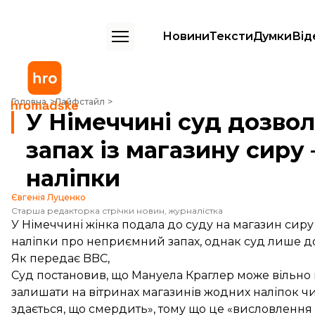
Новини
Тексти
Думки
Від
У Німеччині суд дозволив жінці говорити про неприємний запах із 
Головна
Лайфстайл
У Німеччині суд дозво
запах із магазину сиру
наліпки
Євгенія Луценко
Старша редакторка стрічки новин, журналістка
У Німеччині жінка подала до суду на магазин сиру
наліпки про неприємний запах, однак суд лише д
Як
передає
BBC,
Суд постановив, що Мануела Краглер може вільно 
залишати на вітринах магазинів жодних наліпок чи
здається, що смердить», тому що це «висловлення