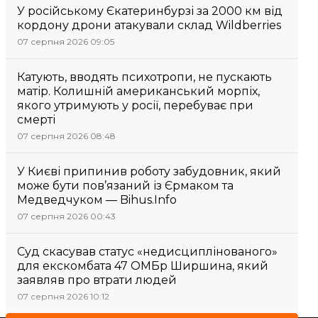
У російському Єкатеринбурзі за 2000 км від
кордону дрони атакували склад Wildberries
07 серпня 2026 09:05
Катують, вводять психотропи, не пускають
матір. Колишній американський морпіх,
якого утримують у росії, перебуває при
смерті
07 серпня 2026 08:48
У Києві припинив роботу забудовник, який
може бути пов’язаний із Єрмаком та
Медведчуком — Bihus.Info
07 серпня 2026 00:43
Суд скасував статус «недисциплінованого»
для екскомбата 47 ОМБр Ширшина, який
заявляв про втрати людей
07 серпня 2026 10:12