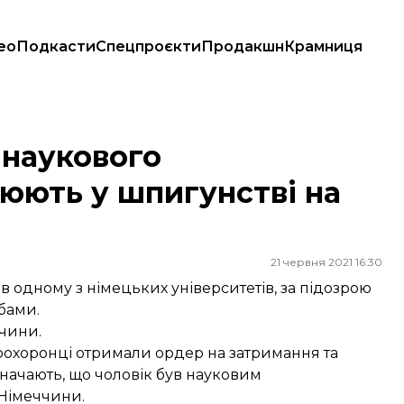
ео
Подкасти
Спецпроєкти
Продакшн
Крамниця
гунстві на користь Росії
 наукового
рюють у шпигунстві на
21 червня 2021 16:30
 одному з німецьких університетів, за підозрою
бами.
чини.
авоохоронці отримали ордер на затримання та
азначають, що чоловік був науковим
 Німеччини.