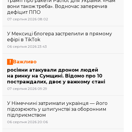
Трамп про ракети Patriot для України: «Нам
вони також треба». Водночас заперечив
дефіцит ППО
07 серпня 2026 08:02
У Мексиці блогера застрелили в прямому
ефірі в TikTok
06 серпня 2026 23:43
Важливо
росіяни атакували дроном людей
на ринку на Сумщині. Відомо про 10
постраждалих, двоє у важкому стані
07 серпня 2026 09:29
У Німеччині затримали українця — його
підозрюють у шпигунстві за оборонним
підприємством
06 серпня 2026 20:06