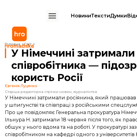
Новини
Тексти
Думки
Від
У Німеччині затримали наукового співробітника — підозрюють у шпи
Головна
Світ
У Німеччині затримали
співробітника — підоз
користь Росії
Євгенія Луценко
Старша редакторка стрічки новин, журналістка
У Німеччині затримали росіянина, який працював в
у шпигунстві та співпраці з російськими спецслуж
Про це
повідомляє
Генеральна прокуратура Німеч
Ільнура Н. затримали 18 червня після того, як пр
обшук у нього вдома та на роботі. У прокуратурі з
співробітником на кафедрі одного з університетів