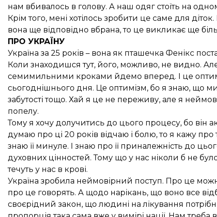
нам вбивалось в голову. А наш одяг стоїть на одн
Крім того, мені хотілось зробити це саме для діто
вона ще відповідно вбрана, то це викликає ще біл
ПРО УКРАЇНУ
Україна за 25 років – вона як пташечка Фенікс пост
Коли знаходишся тут, його, можливо, не видно. Але
семимильними кроками йдемо вперед. І це оптимі
сьогоднішнього дня. Це оптимізм, бо я знаю, що ми
забутості тощо. Хай я це не переживу, але я неймов
попелу.
Тому я хочу долучитись до цього процесу, бо він 
думаю про ці 20 років відчаю і болю, то я кажу про т
знаю її минуле. І знаю про її приналежність до ць
духовних цінностей. Тому що у нас ніколи б не було 
течуть у нас в крові.
Україна зробила неймовірний поступ. Про це можна
про це говорять. А щодо нарікань, що воно все відб
своєрідний закон, що людині на лікування потрібно 
пропорція така сама вже у вимірі нації. Нам треба