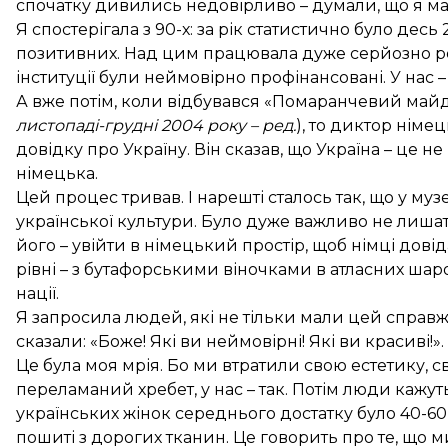
спочатку дивились недовірливо – думали, що я маю
Я спостерігала з 90-х: за рік статистично було десь 
позитивних. Над цим працювала дуже серйозно ро
інституції були неймовірно профінансовані. У нас – 
А вже потім, коли відбувався «Помаранчевий майд
листопаді-грудні 2004 року – ред.
), то диктор нім
довідку про Україну. Він сказав, що Україна – це не 
німецька.
Цей процес тривав. І нарешті сталось так, що у му
української культури. Було дуже важливо не лиша
його – увійти в німецький простір, щоб німці довід
рівні – з бутафорськими віночками в атласних шаров
нації.
Я запросила людей, які не тільки мали цей справжні
сказали: «Боже! Які ви неймовірні! Які ви красиві!».
Це була моя мрія. Бо ми втратили свою естетику, с
переламаний хребет, у нас – так. Потім люди кажуть:
українських жінок середнього достатку було 40-60 
пошиті з дорогих тканин. Це говорить про те, що ми