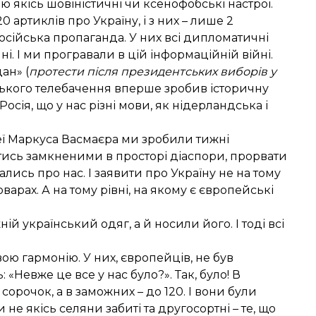
 якісь шовіністичні чи ксенофобські настрої.
20 артиклів про Україну, і з них – лише 2
сійська пропаганда. У них всі дипломатичні
ні. І ми програвали в цій інформаційній війні.
ан» (
протести після президентських виборів у
ецького телебачення вперше зробив історичну
Росія, що у нас різні мови, як нідерландська і
зеї Маркуса Васмаєра ми зробили тижні
тись замкненими в просторі діаспори, прорвати
ались про нас. І заявити про Україну не на тому
арах. А на тому рівні, на якому є європейські
й український одяг, а й носили його. І тоді всі
вою гармонію. У них, європейців, не був
 «Невже це все у нас було?». Так, було! В
сорочок, а в заможних – до 120. І вони були
 не якісь селяни забиті та другосортні – те, що