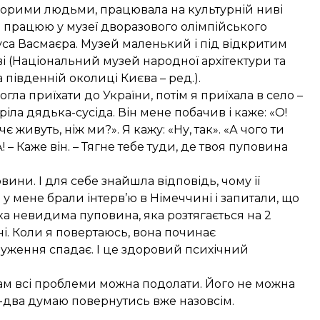
хворими людьми, працювала на культурній ниві
і я працюю у музеї дворазового олімпійського
уса Васмаєра. Музей маленький і під відкритим
і (Національний музей народної архітектури та
південній околиці Києва – ред.).
гла приїхати до України, потім я приїхала в село –
тріла дядька-сусіда. Він мене побачив і каже: «О!
чє живуть, ніж ми?». Я кажу: «Ну, так». «А чого ти
 – Каже він. – Тягне тебе туди, де твоя пуповина
ини. І для себе знайшла відповідь, чому її
 у мене брали інтерв’ю в Німеччині і запитали, що
ака невидима пуповина, яка розтягається на 2
ні. Коли я повертаюсь, вона починає
уження спадає. І це здоровий психічний
 там всі проблеми можна подолати. Його не можна
ік-два думаю повернутись вже назовсім.