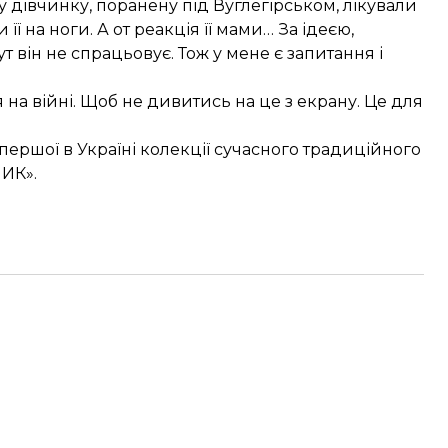
у дівчинку, поранену під Вуглегірськом, лікували
ї на ноги. А от реакція її мами… За ідеєю,
т він не спрацьовує. Тож у мене є запитання і
я на війні. Щоб не дивитись на це з екрану. Це для
 першої в Україні колекції сучасного традиційного
ИК».