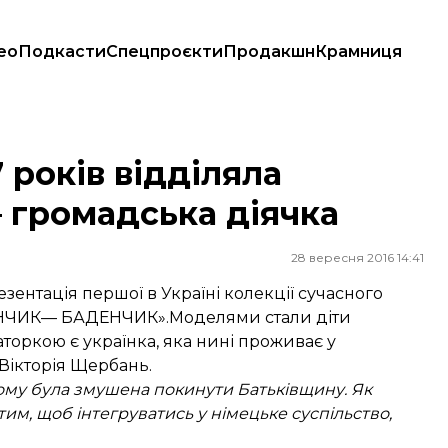
ео
Подкасти
Спецпроєкти
Продакшн
Крамниця
мадська діячка
 років відділяла
– громадська діячка
28 вересня 2016 14:41
зентація першої в Україні колекції сучасного
ДЕНЧИК— БАДЕНЧИК».Моделями стали діти
аторкою є українка, яка нині проживає у
 Вікторія Щербань.
тому була змушена покинути Батьківщину. Як
им, щоб інтегруватись у німецьке суспільство,