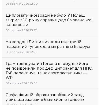
05 серпня 2026 22:00
Дипломатичної зради не було. У Польщі
закрили 10-річну справу щодо Смоленської
катастрофи
05 серпня 2026 23:22
На кордоні Литви виявили вже третій
підземний тунель для мігрантів із Білорусі
05 серпня 2026 22:55
Трамп звинуватив Гегсета в тому, що його
не повідомили про дефіцит ракет для ППО.
Той перекинув це на свого заступника —
WP
06 серпня 2026 10:05
Стефанішиній обрали запобіжний захід
у вигляді застави в 6 мільйонів гривень
06 серпня 2026 09:43