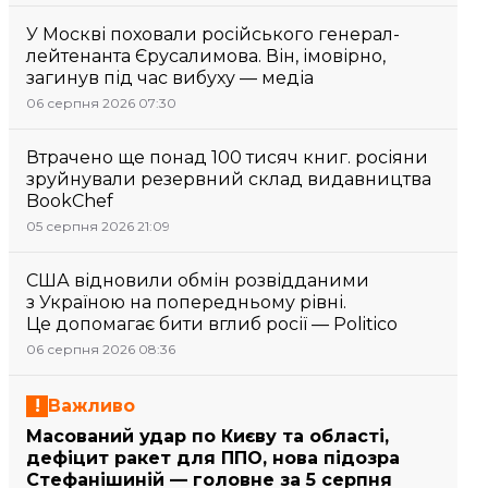
У Москві поховали російського генерал-
лейтенанта Єрусалимова. Він, імовірно,
загинув під час вибуху — медіа
06 серпня 2026 07:30
Втрачено ще понад 100 тисяч книг. росіяни
зруйнували резервний склад видавництва
BookChef
05 серпня 2026 21:09
США відновили обмін розвідданими
з Україною на попередньому рівні.
Це допомагає бити вглиб росії — Politico
06 серпня 2026 08:36
Важливо
Масований удар по Києву та області,
дефіцит ракет для ППО, нова підозра
Стефанішиній — головне за 5 серпня