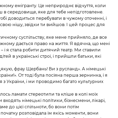
ожному емігранту. Це неприроднє відчуття, коли
ш в середовище, яке для тебе непідготовлене.
обі доводиться перебувати в чужому оточенні, і
 свою нішу, звідки ти вийшов. І цей процес для
тичному суспільству, яке мене прийняло, де все
ожному дається право на життя. Я вдячна, що мені
 – і я стала робити дитячий театр. Ми ставили
тей в українські строї, і прийшли батьки, які
«Дякую, фрау Щербань! Ви з русланд». А німецькі
раїни!». От тоді була посіяна перша зернинка, і я
я з України, і ми проводимо багато культурних
ось ламати стереотипи та кліше в колі моїх
 входять німецькі політики, бізнесмени, лікарі,
ме до цієї спільноти, бо вони потім
а початку розповідала їм якісь моменти, вони