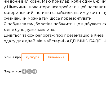
чи вони виліковні. Маю приклад: коли одну 8-річн
у Німеччині, волонтери все зробили, щоб поставити ї
материнський інстинкт є найсильнішим у житті. І ту
сумніви, чи можна там щось поремонтувати.
Я побувала там, бо хотіла побачити, що відбуваєтьс
мене було дуже важливо.
Дивіться також репортаж про
презентацію
в Києві
одягу для дітей від майстерні «АДЕНЧИК- БАДЕНЧ
Більше про
:
культура
Німеччина
Поділитися
: