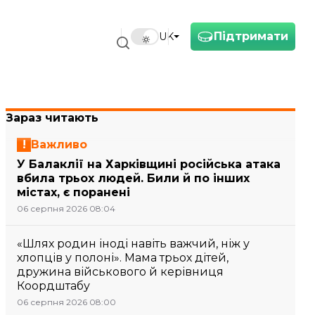
Підтримати
UK
Зараз читають
Важливо
У Балаклії на Харківщині російська атака
вбила трьох людей. Били й по інших
містах, є поранені
06 серпня 2026 08:04
«Шлях родин іноді навіть важчий, ніж у
хлопців у полоні». Мама трьох дітей,
дружина військового й керівниця
Коордштабу
06 серпня 2026 08:00