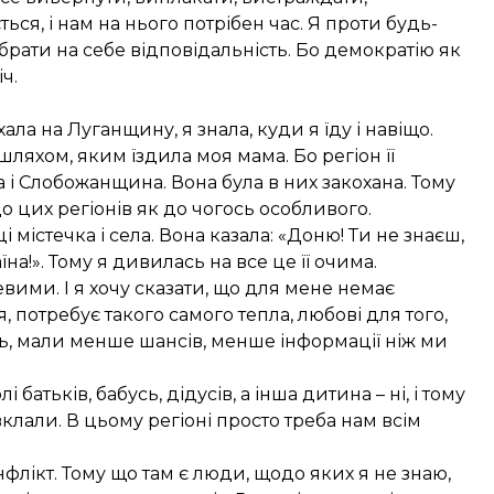
ться, і нам на нього потрібен час. Я проти будь-
брати на себе відповідальність. Бо демократію як
ч.
ала на Луганщину, я знала, куди я їду і навіщо.
ляхом, яким їздила моя мама. Бо регіон її
 і Слобожанщина. Вона була в них закохана. Тому
о цих регіонів як до чогось особливого.
 містечка і села. Вона казала: «Доню! Ти не знаєш,
на!». Тому я дивилась на все це її очима.
цевими. І я хочу сказати, що для мене немає
 потребує такого самого тепла, любові для того,
ль, мали менше шансів, менше інформації ніж ми
батьків, бабусь, дідусів, а інша дитина – ні, і тому
клали. В цьому регіоні просто треба нам всім
флікт. Тому що там є люди, щодо яких я не знаю,