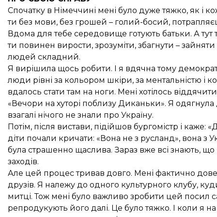
Спочатку в Німеччині мені було дуже тяжко, як і к
ти без мови, без грошей – голий-босий, потрапляє
Вдома для тебе середовище готують батьки. А тут т
ти повинен вирости, зрозуміти, збагнути – зайняти
людей складний.
Я вирішила щось робити. І я вдячна тому демокра
люди рівні за кольором шкіри, за ментальністю і к
вдалось стати там на ноги. Мені хотілось віддячити
«Вечори на хуторі поблизу Диканьки». Я одягнула ді
взагалі нічого не знали про Україну.
Потім, після вистави, підійшов бургомістр і каже: 
діти почали кричати: «Вона не з русланд», вона з Ук
була страшенно щаслива. Зараз вже всі знають, що 
заходів.
Але цей процес тривав довго. Мені фактично довел
друзів. Я належу до одного культурного клубу, куди
митці. Тож мені було важливо зробити цей посил са
репродукують його далі. Це було тяжко. І коли я н