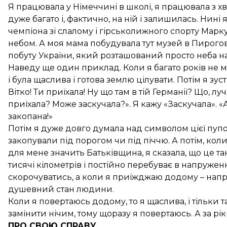
Я працювала у Німеччині в школі, я працювала з 
дуже багато і, фактично, на ній і залишилась. Нин
чемпіона зі слалому і гірськолижного спорту Марк
небом. А моя мама побудувала тут музей в Пирогов
побуту України, який розташований просто неба на 
Наведу ще один приклад. Коли я багато років не мо
і була щаслива і готова землю цілувати. Потім я зус
Вітко! Ти приїхала! Ну що там в тій Германії? Що, луч
приїхала? Може заскучала?». Я кажу «Заскучала». «А!
закопана!»
Потім я дуже довго думала над символом цієї пупов
закопували під порогом чи під піччю. А потім, коли
для мене значить Батьківщина, я сказала, що це т
тисячі кілометрів і постійно перебуває в напружен
скорочуватись, а коли я приїжджаю додому – напр
душевний стан людини.
Коли я повертаюсь додому, то я щаслива, і тільки
замінити нічим, тому щоразу я повертаюсь. А за р
ПРО СВОЮ СПРАВУ