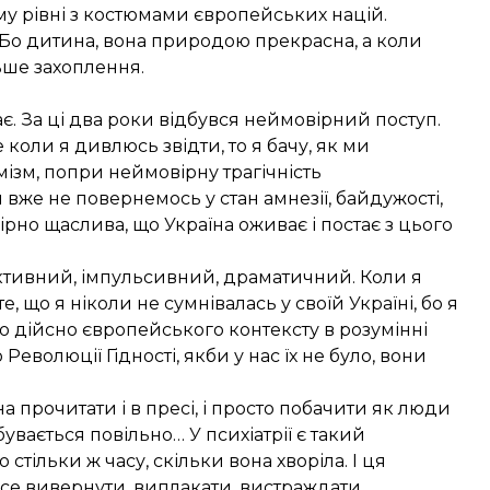
ому рівні з костюмами європейських націй.
к. Бо дитина, вона природою прекрасна, а коли
ьше захоплення.
ає. За ці два роки відбувся неймовірний поступ.
 коли я дивлюсь звідти, то я бачу, як ми
зм, попри неймовірну трагічність
 вже не повернемось у стан амнезії, байдужості,
ірно щаслива, що Україна оживає і постає з цього
активний, імпульсивний, драматичний. Коли я
е, що я ніколи не сумнівалась у своїй Україні, бо я
ого дійсно європейського контексту в розумінні
Революції Гідності, якби у нас їх не було, вони
 прочитати і в пресі, і просто побачити як люди
увається повільно… У психіатрії є такий
стільки ж часу, скільки вона хворіла. І ця
 все вивернути, виплакати, вистраждати,