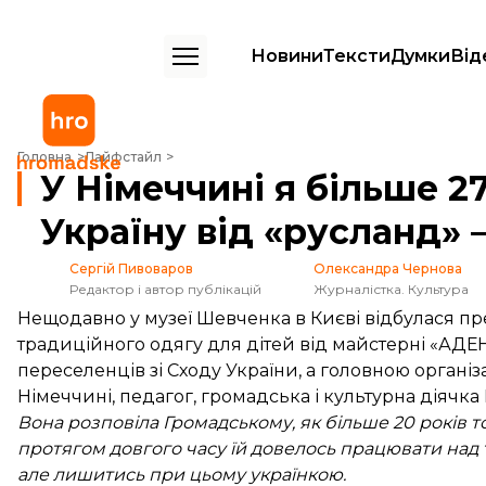
Новини
Тексти
Думки
Від
У Німеччині я більше 27 років відділяла Україну від «русланд» – гро
Головна
Лайфстайл
У Німеччині я більше 27
Україну від «русланд» 
Сергій Пивоваров
Олександра Чернова
Редактор і автор публікацій
Журналістка. Культура
Нещодавно у музеї Шевченка в Києві відбулася пре
традиційного одягу для дітей від майстерні «А
переселенців зі Сходу України, а головною організ
Німеччині, педагог, громадська і культурна діячка
Вона розповіла Громадському, як більше 20 років 
протягом довгого часу їй довелось працювати над т
але лишитись при цьому українкою.