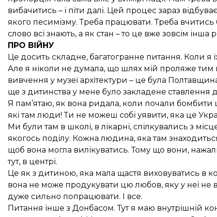
вибачитись – і піти далі. Цей процес зараз відбуває
якого песимізму. Треба працювати. Треба вчитись 
слово всі знають, а як стан – то це вже зовсім інша рі
ПРО ВІЙНУ
Це досить складне, багатогранне питання. Коли я їх
Але я ніколи не думала, що шлях мій проляже тим ш
вивчення у музеї архітектури – це була Полтавщина
ще з дитинства у мене було закладене ставлення д
Я пам’ятаю, як вона ридала, коли почали бомбити ці
які там люди! Ти не можеш собі уявити, яка це Украї
Ми були там в школі, в лікарні, спілкувались з міс
якогось поділу. Кожна людина, яка там знаходиться,
щоб вона могла вилікуватись. Тому що вони, нажа
тут, в центрі.
Це як з дитиною, яка мала щастя виховуватись в колі 
вона не може продукувати цю любов, яку у неї не в
дуже сильно попрацювати. І все.
Питання інше з Донбасом. Тут я маю внутрішній кон