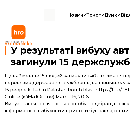
Новини
Тексти
Думки
Від
У результаті вибуху автобуса в Пакистані загинули 15 держслужбов
Головна
У результаті вибуху ав
загинули 15 держслужб
Щонайменше 15 людей загинули і 40 отримали поран
перевозив державних службовців, на північному за
15 people killed in Pakistan bomb blast
https://t.co/F
Online (@MailOnline)
March 16, 2016
Вибух стався, після того як автобус підібрав дер
інформацією вибуховий пристрій був закладений 