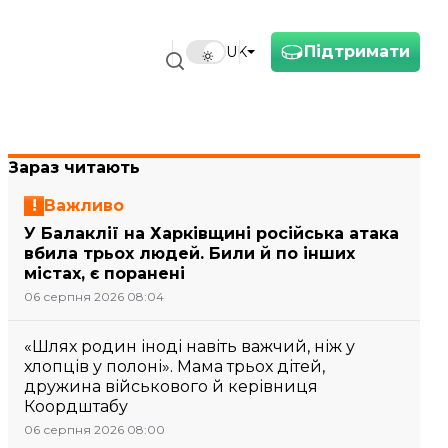
Підтримати
UK
Зараз читають
Важливо
У Балаклії на Харківщині російська атака
вбила трьох людей. Били й по інших
містах, є поранені
06 серпня 2026 08:04
«Шлях родин іноді навіть важчий, ніж у
хлопців у полоні». Мама трьох дітей,
дружина військового й керівниця
Коордштабу
06 серпня 2026 08:00