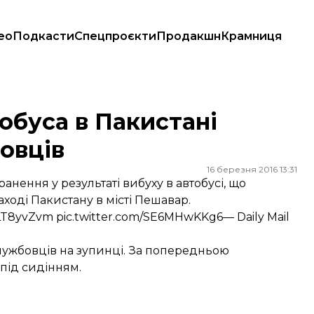
ео
Подкасти
Спецпроєкти
Продакшн
Крамниця
ців
тобуса в Пакистані
овців
16 березня 2016 13:31
ення у результаті вибуху в автобусі, що
ході Пакистану в місті Пешавар.
ELT8yvZvm
pic.twitter.com/SE6MHwKKg6
— Daily Mail
жслужбовців на зупинці. За попередньою
під сидінням.