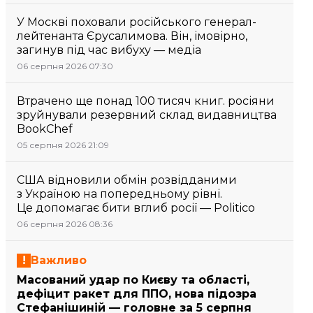
У Москві поховали російського генерал-
лейтенанта Єрусалимова. Він, імовірно,
загинув під час вибуху — медіа
06 серпня 2026 07:30
Втрачено ще понад 100 тисяч книг. росіяни
зруйнували резервний склад видавництва
BookChef
05 серпня 2026 21:09
США відновили обмін розвідданими
з Україною на попередньому рівні.
Це допомагає бити вглиб росії — Politico
06 серпня 2026 08:36
Важливо
Масований удар по Києву та області,
дефіцит ракет для ППО, нова підозра
Стефанішиній — головне за 5 серпня