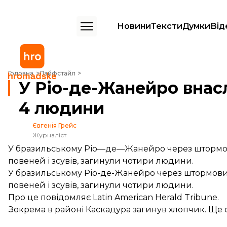
Новини
Тексти
Думки
Від
У Ріо-де-Жанейро внаслідок шторму загинули 4 людини
Головна
Лайфстайл
У Ріо-де-Жанейро внас
4 людини
Євгенія Грейс
Журналіст
У бразильському Ріо—де—Жанейро через штормови
повеней і зсувів, загинули чотири людини.
У бразильському Ріо-де-Жанейро через штормовий
повеней і зсувів, загинули чотири людини.
Про це
повідомляє
Latin American Herald Tribune.
Зокрема в районі Каскадура загинув хлопчик. Ще с