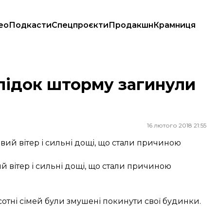
ео
Подкасти
Спецпроєкти
Продакшн
Крамниця
лідок шторму загинули
16 лютого 2018 21:55
й вітер і сильні дощі, що стали причиною
 вітер і сильні дощі, що стали причиною
отні сімей були змушені покинути свої будинки.