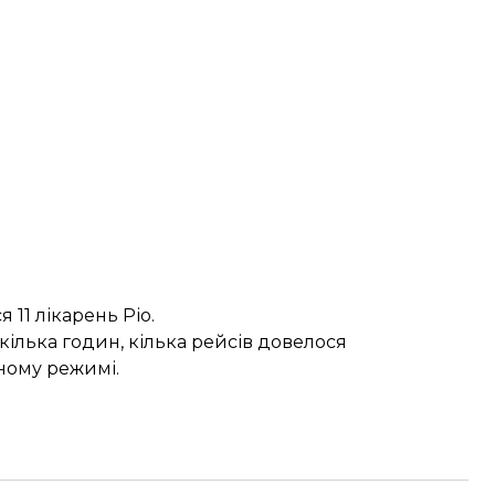
11 лікарень Ріо.
ілька годин, кілька рейсів довелося
ному режимі.