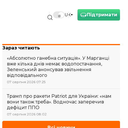
Підтримати
UK
Зараз читають
«Абсолютно ганебна ситуація». У Марганці
вже кілька днів немає водопостачання,
Зеленський анонсував звільнення
відповідального
07 серпня 2026 07:25
Трамп про ракети Patriot для України: «нам
вони також треба». Водночас заперечив
дефіцит ППО
07 серпня 2026 08:02
Всі новини