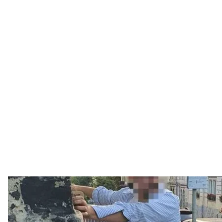
Обвинувачений м
Рівненська обла
У Рівному перед судом постане мешканець Львова, 
спільниками брав гроші з військовозобов’язаних ч