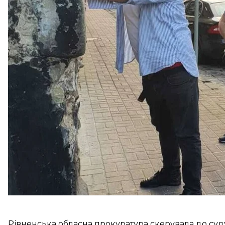
втім, після отримання коштів вони залишали «клієнт
Про це
повідомив
Офіс генпрокурора.
За даними слідства, обвинувачений зі спільникам
«переправленні» за кордон військовозобов’язаних 
За свої послуги вони брали по 120 000 грн із люд
Так, заволодівши коштами, вони висаджували чолов
Рівненська обласна прокуратура скерувала до су