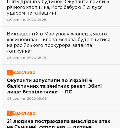
П’ять дронів у будинок. Окупанти вбили 3-
річного хлопчика, його бабусю й дідуся
ударом по Київщині
08 серпня 2026 09:28
Викрадений із Маріуполя хлопець, якого
«всиновила» Львова-Бєлова, буде вчитися
на російського прокурора, заявила
«опікунка»
08 серпня 2026 08:23
Важливо
Окупанти запустили по Україні 6
балістичних та зенітних ракет. Збиті
лише безпілотники — ПС
08 серпня 2026 09:06
Важливо
21 людина постраждала внаслідок атак
на Сумщині, серед них — дитина