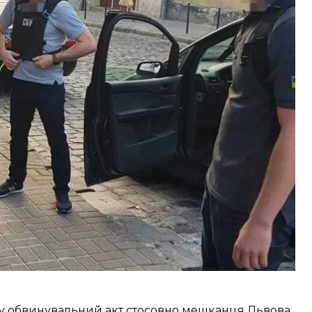
ів» в Україні.
и налагодили шахрайську схему заробітку на
чоловіків.
ини. Але насправді перевезення не здійснювали.
іків на території України.
ду обвинувальний акт стосовно мешканця Львова