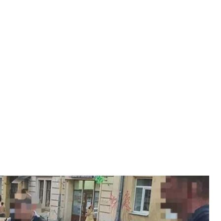
ешканець Львова
сна прокуратура
якого підозрюють у шахрайстві. Так, він зі
оловіків, обіцяючи переправити їх за кордон. А