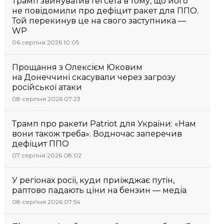
Трамп звинуватив Гегсета в тому, що його
не повідомили про дефіцит ракет для ППО.
Той перекинув це на свого заступника —
WP
06 серпня 2026 10:05
Прощання з Олексієм Юковим
на Донеччині скасували через загрозу
російської атаки
08 серпня 2026 07:23
Трамп про ракети Patriot для України: «Нам
вони також треба». Водночас заперечив
дефіцит ППО
07 серпня 2026 08:02
У регіонах росії, куди приїжджає путін,
раптово падають ціни на бензин — медіа
08 серпня 2026 07:54