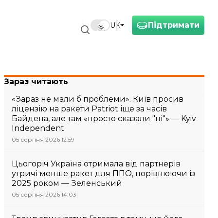
Підтримати
UK
Зараз читають
«Зараз не мали б проблеми». Київ просив
ліцензію на ракети Patriot іще за часів
Байдена, але там «просто сказали "ні"» — Kyiv
Independent
05 серпня 2026 12:59
Цьогоріч Україна отримала від партнерів
утричі менше ракет для ППО, порівнюючи із
2025 роком — Зеленський
05 серпня 2026 14:03