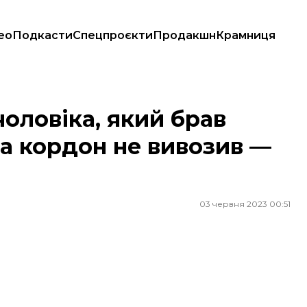
ео
Подкасти
Спецпроєкти
Продакшн
Крамниця
а кордон не вивозив — Офіс генпрокурора
оловіка, який брав
 за кордон не вивозив —
03 червня 2023 00:51