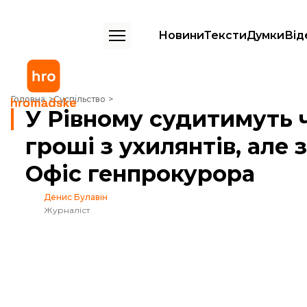
Новини
Тексти
Думки
Від
У Рівному судитимуть чоловіка, який брав гроші з ухилянтів, але з
Головна
Суспільство
У Рівному судитимуть ч
гроші з ухилянтів, але
Офіс генпрокурора
Денис Булавін
Журналіст