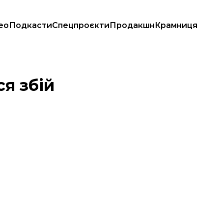
ео
Подкасти
Спецпроєкти
Продакшн
Крамниця
ся збій