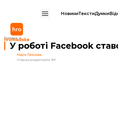
Новини
Тексти
Думки
Від
У роботі Facebook стався збій
Головна
У роботі Facebook став
Марія Леонова
Старша редакторка SM