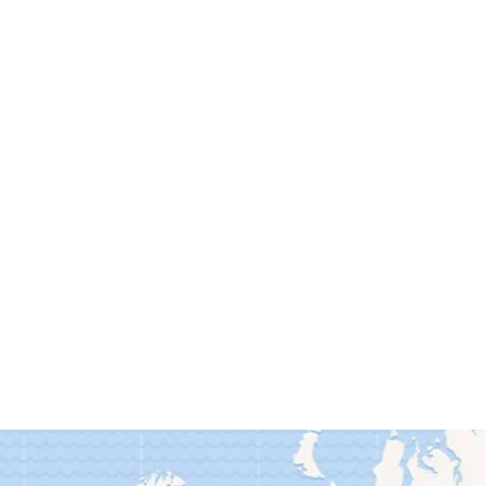
Карта збоїв у роботі Facebook
Downdetector.