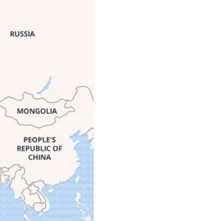
тих акаунтів, а після
астина користувачів в