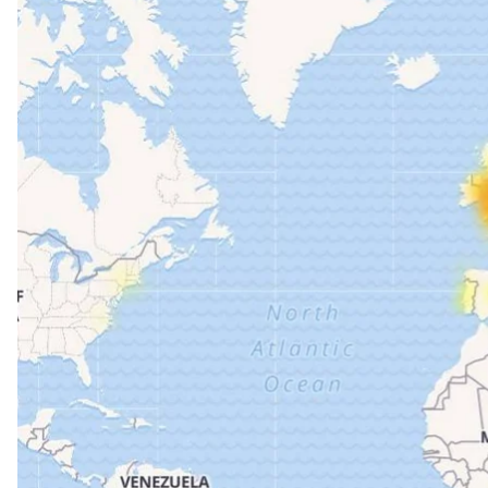
У роботі Facebook стався збій, який торкнувся кра
— вони не можуть знову залогінитися.
Найбільше проблем зафіксували у західній Європі,
Україні.
Проблеми у Facebook зафіксували близько 15:00