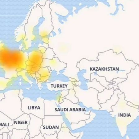
їн Європи. Соцмережа «викидає» користувачів з особис
 повідомив ресурс Downdetector. Це відчули також ч