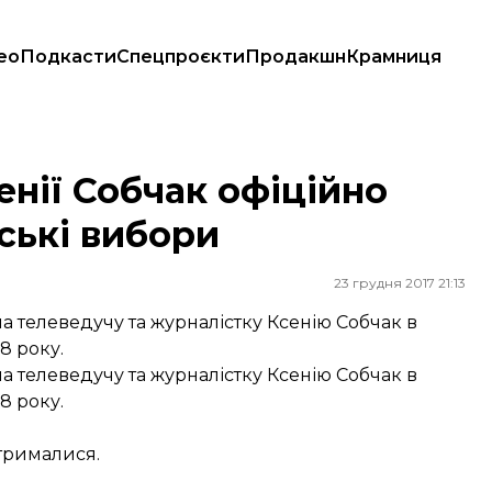
ео
Подкасти
Спецпроєкти
Продакшн
Крамниця
ські вибори
енії Собчак офіційно
ські вибори
23 грудня 2017 21:13
ла телеведучу та журналістку Ксенію Собчак в
8 року.
ла телеведучу та журналістку Ксенію Собчак в
8 року.
утрималися.