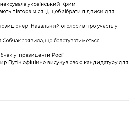
анексувала український Крим.
ають півтора місяці, щоб зібрати підписи для
 опозиціонер
Навальний оголосив про участь у
ія
Собчак заявила, що балотуватиметься
обчак
у президенти Росії.
мир
Путін офіційно висунув свою кандидатуру
для