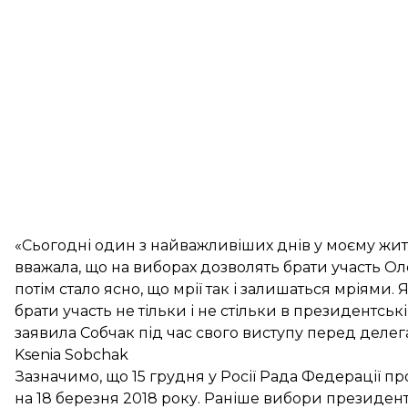
«Сьогодні один з найважливіших днів у моєму жит
вважала, що на виборах дозволять брати участь Оле
потім стало ясно, що мрії так і залишаться мріями. 
брати участь не тільки і не стільки в президентські
заявила Собчак під час свого виступу перед делега
Ksenia Sobchak
Зазначимо, що 15 грудня у Росії Рада Федерації п
на 18 березня
2018 року. Раніше вибори президент