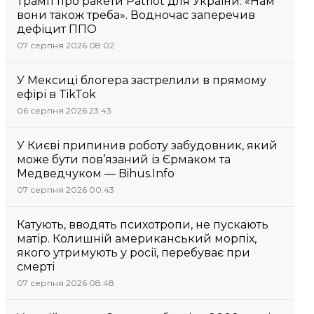
Трамп про ракети Patriot для України: «Нам
вони також треба». Водночас заперечив
дефіцит ППО
07 серпня 2026 08:02
У Мексиці блогера застрелили в прямому
ефірі в TikTok
06 серпня 2026 23:43
У Києві припинив роботу забудовник, який
може бути пов’язаний із Єрмаком та
Медведчуком — Bihus.Info
07 серпня 2026 00:43
Катують, вводять психотропи, не пускають
матір. Колишній американський морпіх,
якого утримують у росії, перебуває при
смерті
07 серпня 2026 08:48