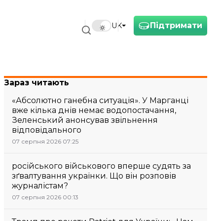
Підтримати
UK
Зараз читають
«Абсолютно ганебна ситуація». У Марганці
вже кілька днів немає водопостачання,
Зеленський анонсував звільнення
відповідального
07 серпня 2026 07:25
російського військового вперше судять за
зґвалтування українки. Що він розповів
журналістам?
07 серпня 2026 00:13