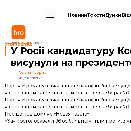
Новини
Тексти
Думки
Від
У Росії кандидатуру Ксенії Собчак офіційно висунули на президент
Головна
Політика
У Росії кандидатуру Кс
висунули на президент
Олена Ребрик
Журналістка
Партія «Громадянська ініціатива» офіційно висуну
якості кандидатки на президентських виборах 201
Партія «Громадянська ініціатива» офіційно висуну
якості кандидатки на президентських виборах 201
Про це
повідомляє
«Новая газета».
«За» проголосували 96 осіб, 7 виступили проти, 3 