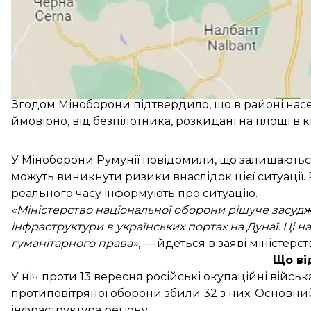
Після виявлення груп безпілотників, які прямували
потенційні ризики в районах повітів Тулча та Гала
Правоохоронці вранці отримали два дзвінки про 
проведення перевірки.
Згодом Міноборони підтвердило, що в районі насел
ймовірно, від безпілотника, розкидані на площі в к
У Міноборони Румунії повідомили, що залишаються
можуть виникнути ризики внаслідок цієї ситуації.
реального часу інформують про ситуацію.
«Міністерство національної оборони рішуче засуджу
інфраструктури в українських портах на Дунаї. Ц
гуманітарного права»
, — йдеться в заяві міністерст
Що ві
У ніч проти 13 вересня російські окупаційні війсь
протиповітряної оборони збили 32 з них. Основн
інфраструктура регіону.