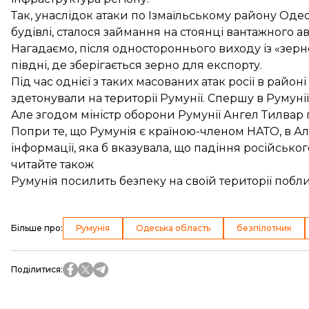
Так, унаслідок атаки по Ізмаїльському району Одес
будівлі, сталося займання на стоянці вантажного а
Нагадаємо, після одностороннього виходу із «зерн
півдні, де зберігається зерно для експорту.
Під час однієї з таких масованих атак росії в район
здетонували на території Румунії
. Спершу в Румуні
Але згодом міністр оборони Румунії Ангел Тилвар
Попри те, що Румунія є країною-членом НАТО, в А
інформації, яка б вказувала, що падіння російськог
читайте також
Румунія посилить безпеку на своїй території поблиз
Більше про
:
Румунія
Одеська область
безпілотник
Поділитися
: