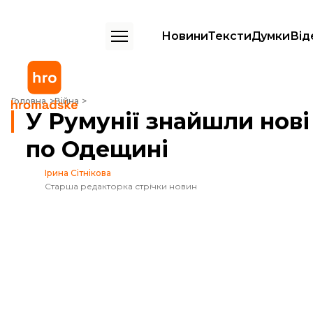
Новини
Тексти
Думки
Від
У Румунії знайшли нові уламки дрона після нічної атаки рф по Одещ
Головна
Війна
У Румунії знайшли нові
по Одещині
Ірина Сітнікова
Старша редакторка стрічки новин