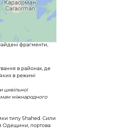
ередження про
 скасували о 05:00.
нії почали
знайдені фрагменти,
вання в районах, де
 яких в режимі
и цивільної
ормам міжнародного
ники
типу Shahed. Сили
ни Одещини, портова