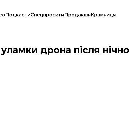
ео
Подкасти
Спецпроєкти
Продакшн
Крамниця
ині
 уламки дрона після нічно