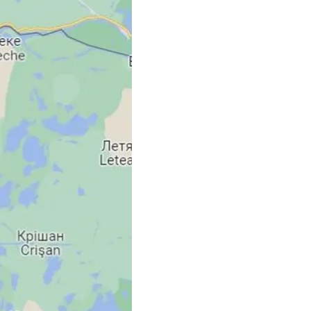
щі в кілька десятків
сце направили
і та падіння
ьки російські війська
країною та Румунією.