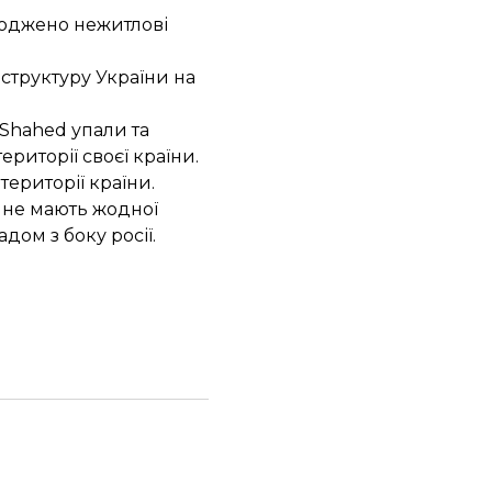
коджено нежитлові
аструктуру України на
 Shahed упали та
ериторії своєї країни.
території країни.
о не мають жодної
дом з боку росії.