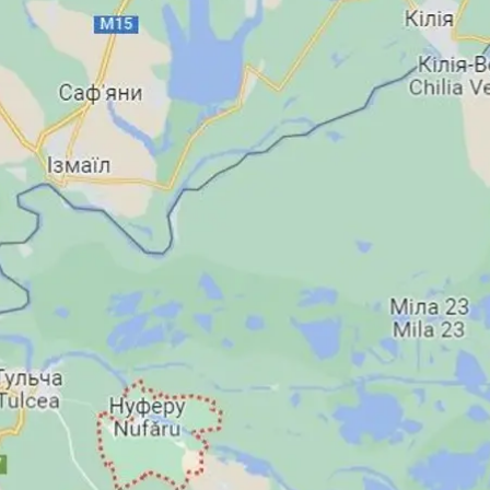
Скриншот
мовірно, російського безпілотника, розкидані на пло
орти в Одеській області у ніч проти 13 вересня. На мі
ий збиратиме докази.
оронці отримали інформацію про вибух у цьому район
льного часу відстежувало повітряну обстановку, оскіл
раструктуру в Рені та Ізмаїлі поблизу кордону між У