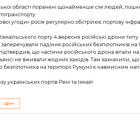
ької області
поранені щонайменше сім людей
, пош
втотранспорту.
ової угоди» росія регулярно обстрілює портову інфр
і Ізмаїльського порту 4 вересня
російські дрони типу
ї
заперечували
падіння російських безпілотників на т
підтвердив
, що частини російського дрона впали на 
льянсі не вживали жодних заходів. Там
зазначили
, щ
о безпілотника на території Румунії є навмисним напа
у українських портів Рені та Ізмаїл
дрон