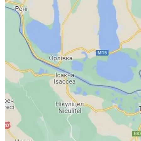
У румунському повіті Тулча знайшли нові уламки, й
метрів. Їх виявили після чергової атаки росії на п
гелікоптер Військово—повітряних сил Румунії, як
Про це пишуть
Digi24
та
румунська філія CNN
.
За даними ЗМІ, близько 05:00 13 вересня правоох
безпілотників.
Міноборони Румунії
повідомило
, що в режимі реа
вночі продовжили атакувати українську портову інф