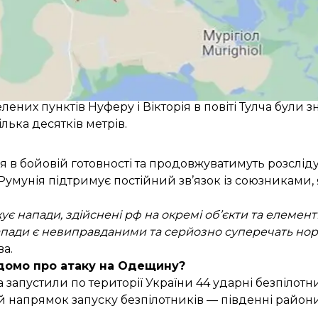
 до українських портів, у Румунії з 00:45 діяло поп
ц. Стан повітряної попередньої тривоги в цих районах
падіння уламків. Тож представники Міноборони Руму
ених пунктів Нуферу і Вікторія в повіті Тулча були 
ілька десятків метрів.
 в бойовій готовності та продовжуватимуть розсліду
 Румунія підтримує постійний зв’язок із союзниками,
є напади, здійснені рф на окремі об’єкти та елемент
і напади є невиправданими та серйозно суперечать н
ва.
домо про атаку на Одещину?
ка
запустили по території України 44 ударні безпілот
ий напрямок запуску безпілотників — південні райо