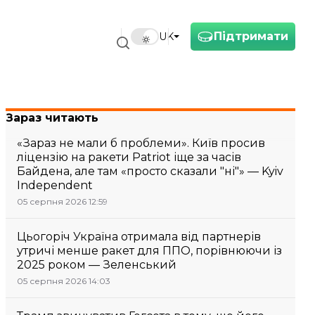
Підтримати
UK
Зараз читають
«Зараз не мали б проблеми». Київ просив
ліцензію на ракети Patriot іще за часів
Байдена, але там «просто сказали "ні"» — Kyiv
Independent
05 серпня 2026 12:59
Цьогоріч Україна отримала від партнерів
утричі менше ракет для ППО, порівнюючи із
2025 роком — Зеленський
05 серпня 2026 14:03