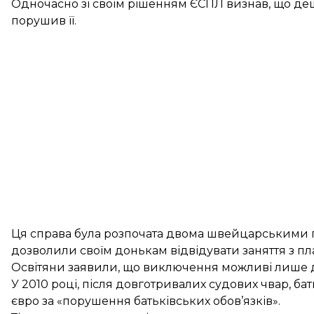
Одночасно зі своїм рішенням ЄСПЛ визнав, що де
порушив її.
Ця справа була розпочата двома швейцарськими 
дозволили своїм донькам відвідувати заняття з пла
Освітяни заявили, що виключення можливі лише для
У 2010 році, після довготривалих судових чвар, бат
євро за «порушення батьківських обов’язків».