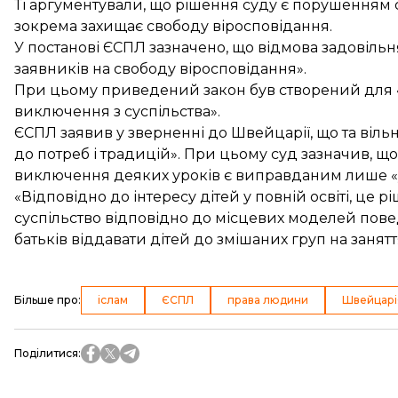
Ті аргументували, що рішення суду є порушенням с
зокрема захищає свободу віросповідання.
У постанові ЄСПЛ зазначено, що відмова задовільн
заявників на свободу віросповідання».
При цьому приведений закон був створений для «
виключення з суспільства».
ЄСПЛ заявив у зверненні до Швейцарії, що та віль
до потреб і традицій». При цьому суд зазначив, що 
виключення деяких уроків є виправданим лише «
«Відповідно до інтересу дітей у повній освіті, це 
суспільство відповідно до місцевих моделей поведі
батьків віддавати дітей до змішаних груп на занят
Більше про
:
іслам
ЄСПЛ
права людини
Швейцарі
Поділитися
: