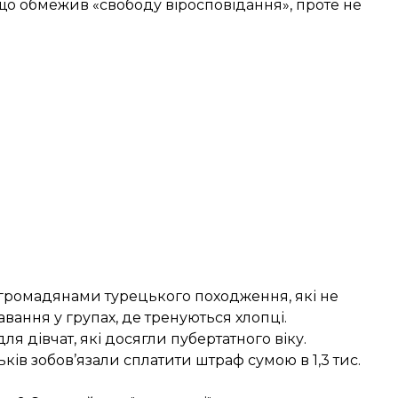
що обмежив «свободу віросповідання», проте не
громадянами турецького походження, які не
вання у групах, де тренуються хлопці.
 дівчат, які досягли пубертатного віку.
ьків зобов’язали сплатити штраф сумою в 1,3 тис.