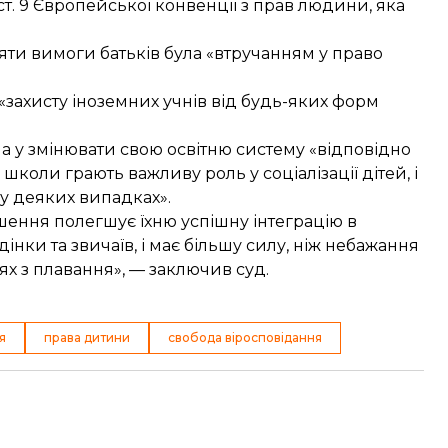
т. 9 Європейської конвенції з прав людини, яка
яти вимоги батьків була «втручанням у право
захисту іноземних учнів від будь-яких форм
на у змінювати свою освітню систему «відповідно
школи грають важливу роль у соціалізації дітей, і
у деяких випадках».
рішення полегшує їхню успішну інтеграцію в
нки та звичаїв, і має більшу силу, ніж небажання
тях з плавання», — заключив суд.
я
права дитини
свобода віросповідання