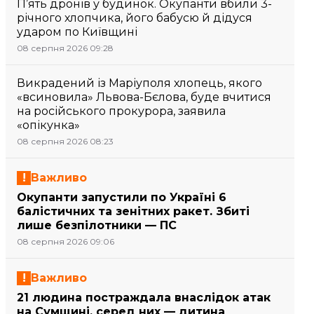
П’ять дронів у будинок. Окупанти вбили 3-
річного хлопчика, його бабусю й дідуся
ударом по Київщині
08 серпня 2026 09:28
Викрадений із Маріуполя хлопець, якого
«всиновила» Львова-Бєлова, буде вчитися
на російського прокурора, заявила
«опікунка»
08 серпня 2026 08:23
Важливо
Окупанти запустили по Україні 6
балістичних та зенітних ракет. Збиті
лише безпілотники — ПС
08 серпня 2026 09:06
Важливо
21 людина постраждала внаслідок атак
на Сумщині, серед них — дитина