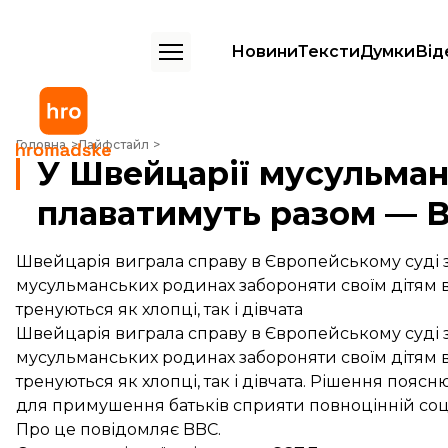
Новини
Тексти
Думки
Від
У Швейцарії мусульманські хлопці та дівчата плаватимуть разом — 
Головна
Лайфстайл
У Швейцарії мусульманс
плаватимуть разом — 
Швейцарія виграла справу в Європейському суді 
мусульманських родинах забороняти своїм дітям ві
тренуються як хлопці, так і дівчата
Швейцарія виграла справу в Європейському суді 
мусульманських родинах забороняти своїм дітям ві
тренуються як хлопці, так і дівчата. Рішення поя
для примушення батьків сприяти повноцінній соціал
Про це
повідомляє
BBC.