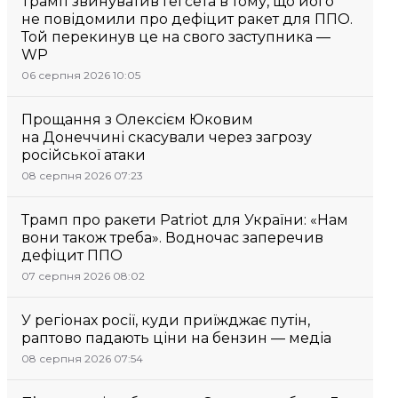
Трамп звинуватив Гегсета в тому, що його
не повідомили про дефіцит ракет для ППО.
Той перекинув це на свого заступника —
WP
06 серпня 2026 10:05
Прощання з Олексієм Юковим
на Донеччині скасували через загрозу
російської атаки
08 серпня 2026 07:23
Трамп про ракети Patriot для України: «Нам
вони також треба». Водночас заперечив
дефіцит ППО
07 серпня 2026 08:02
У регіонах росії, куди приїжджає путін,
раптово падають ціни на бензин — медіа
08 серпня 2026 07:54