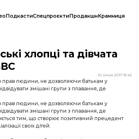
ео
Подкасти
Спецпроєкти
Продакшн
Крамниця
BBC
ькі хлопці та дівчата
BBC
10 січня 2017 15:45
з прав людини, не дозволяючи батькам у
двідувати змішані групи з плавання, де
з прав людини, не дозволяючи батькам у
двідувати змішані групи з плавання, де
снюється тим, що створює позитивний прецедент
ізації своїх дітей.