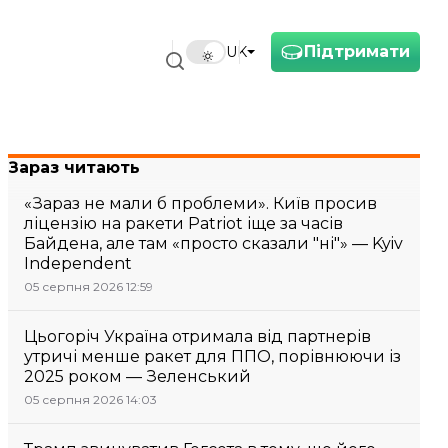
Підтримати
UK
Зараз читають
«Зараз не мали б проблеми». Київ просив
ліцензію на ракети Patriot іще за часів
Байдена, але там «просто сказали "ні"» — Kyiv
Independent
05 серпня 2026 12:59
Цьогоріч Україна отримала від партнерів
утричі менше ракет для ППО, порівнюючи із
2025 роком — Зеленський
05 серпня 2026 14:03