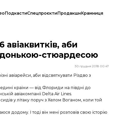
ео
Подкасти
Спецпроєкти
Продакшн
Крамниця
онькою-стюардесою
 авіаквитків, аби
з донькою-стюардесою
30 грудня 2018 00:47
зні авіарейси, аби відсвяткувати Різдво з
едині країни — від Флориди на півдні до
ькій авіакомпанії Delta Air Lines.
сидів у літаку поруч з Хелом Воганом, коли той
юся додому. І тоді він мені розповів свою історію