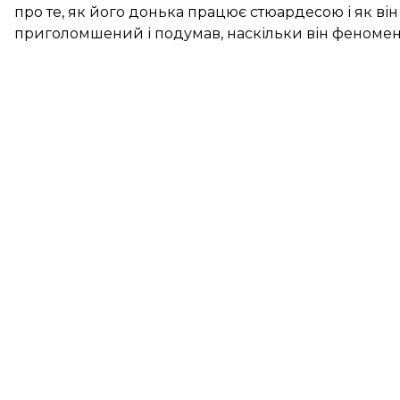
про те, як його донька працює стюардесою і як він 
приголомшений і подумав, наскільки він феномен