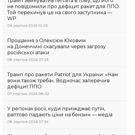
Трамп звинуватив Гегсета в тому, що його
не повідомили про дефіцит ракет для ППО.
Той перекинув це на свого заступника —
WP
06 серпня 2026 10:05
Прощання з Олексієм Юковим
на Донеччині скасували через загрозу
російської атаки
08 серпня 2026 07:23
Трамп про ракети Patriot для України: «Нам
вони також треба». Водночас заперечив
дефіцит ППО
07 серпня 2026 08:02
У регіонах росії, куди приїжджає путін,
раптово падають ціни на бензин — медіа
08 серпня 2026 07:54