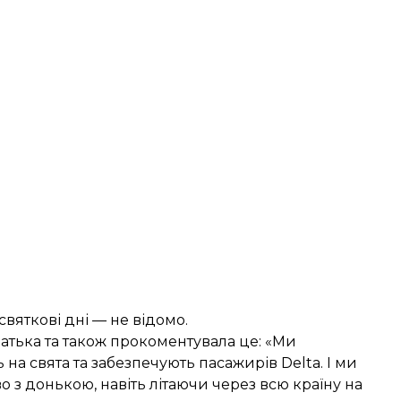
святкові дні — не відомо.
 батька та також прокоментувала це: «Ми
 на свята та забезпечують пасажирів Delta. І ми
о з донькою, навіть літаючи через всю країну на