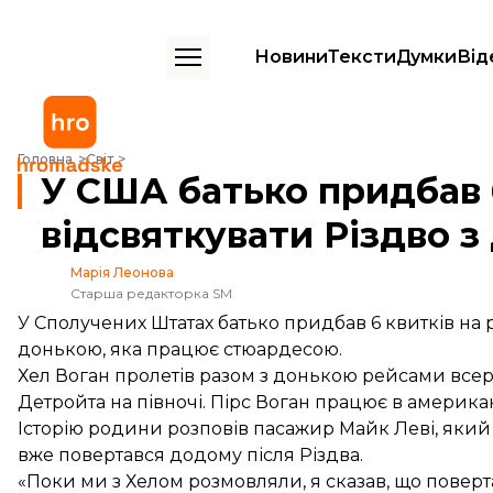
Новини
Тексти
Думки
Від
У США батько придбав 6 авіаквитків, аби відсвяткувати Різдво з д
Головна
Світ
У США батько придбав 6
відсвяткувати Різдво 
Марія Леонова
Старша редакторка SM
У Сполучених Штатах батько придбав 6 квитків на рі
донькою, яка працює стюардесою.
Хел Воган пролетів разом з донькою рейсами всер
Детройта на півночі. Пірс Воган працює в американс
Історію родини розповів пасажир Майк Леві, який 
вже повертався додому після Різдва.
«Поки ми з Хелом розмовляли, я сказав, що поверта