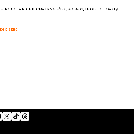
е коло:
як світ святкує Різдво західного обряду
ке різдво