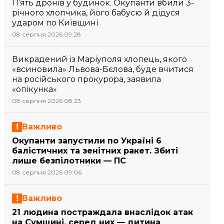
П’ять дронів у будинок. Окупанти вбили 3-
річного хлопчика, його бабусю й дідуся
ударом по Київщині
08 серпня 2026 09:28
Викрадений із Маріуполя хлопець, якого
«всиновила» Львова-Бєлова, буде вчитися
на російського прокурора, заявила
«опікунка»
08 серпня 2026 08:23
Важливо
Окупанти запустили по Україні 6
балістичних та зенітних ракет. Збиті
лише безпілотники — ПС
08 серпня 2026 09:06
Важливо
21 людина постраждала внаслідок атак
на Сумщині, серед них — дитина